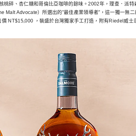
核桃碎、杏仁糖和哥倫比亞咖啡的餘味。2002年，理查．派特
 Malt Advocate）所選出的”最佳產業領導者”，這一獨
價 NT$15,000 ，裝盛於台灣獨家手工打造，附有Riede