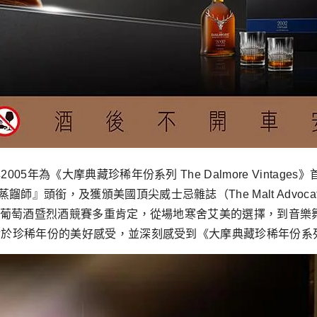
05年為《大摩典藏珍稀年份系列 The Dalmore Vintag
』頭銜，及獲頒美國頂尖威士忌雜誌（The Malt Advoca
國際葡萄酒暨烈酒競賽多重肯定，從場地寒舍艾美的選擇，到音樂
稀年份的美好感受，並深刻感受到《大摩典藏珍稀年份系列 The D