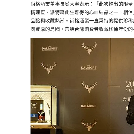
跳
尚格酒業董事長奚大寧表示：「此次推出的限量 Vin
至
稱理查．派特森此生難得的心血結晶之一，相信
主
品酩與收藏熱潮。尚格酒業一直秉持的提供珍稀
要
閱豐厚的島國，帶給台灣消費者收藏珍稀年份的
內
容