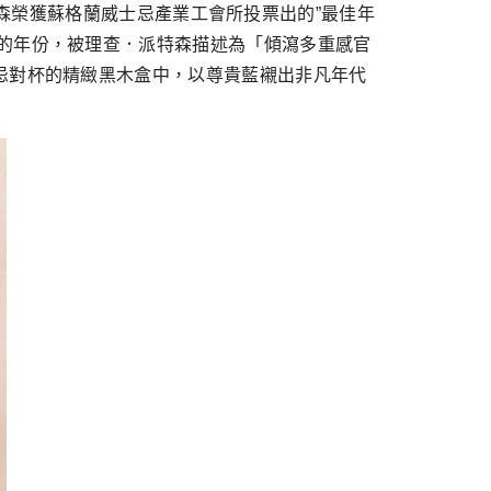
森榮獲蘇格蘭威士忌產業工會所投票出的”最佳年
一無二的年份，被理查．派特森描述為「傾瀉多重感官
l威士忌對杯的精緻黑木盒中，以尊貴藍襯出非凡年代