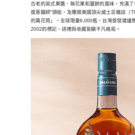
古老的英式果醬、無花果和薑餅的風味，充滿了
度蒸餾師”頭銜，及獲頒美國頂尖威士忌雜誌（The
的萬花筒」，全球限量6,000瓶，台灣首發建議售
2002的標記，送禮與收藏皆顯不凡格局。