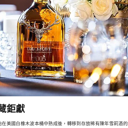
藏鉅獻
2》 一開始在美國白橡木波本桶中熟成後，轉移到存放稀有陳年雪