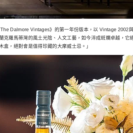
lmore Vintages》的第一年份版本，以 Vintage 2002
蘭克羅馬蒂灣的風土光陰、人文工藝，如今淬成斑斕卓越，它
木盒，絕對會是值得珍藏的大摩威士忌。」