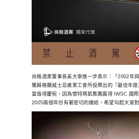
尚格酒業董事長奚大寧進一步表示：「2002年與20
獲蘇格蘭威士忌產業工會所投票出的『最佳年度蒸餾師
當值得慶祝，因為懷特瑪凱集團贏得 IWSC 
2005兩個年份有著密切的連結，希望勾起大家對於珍