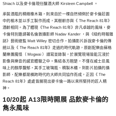
Shiach 以及麥卡倫現任釀酒大師 Kirsteen Campbell 。
承裝酒瓶的精緻橡木箱，則來自於一棵自然傾倒於麥卡倫莊園
中的榆木並以手工製作而成，其樹齡亦與《 The Reach 81年》
酒齡相同。為了體現《The Reach 81年》非凡卓越的風味，麥
卡倫特別邀請著名倫敦攝影師 Nadav Kander ，與《紐約時報雜
誌》藝術總監 Matt Willey 密切合作，拍攝影片訴說麥卡倫的傳
統以及《 The Reach 81年》走過的時代軌跡，原創配樂由蘇格
蘭樂團魔怪（ Mogwai ）譜寫並錄製，於展覽現場皆能沉浸於
影像與樂音的感官體驗之中。集結各方翹楚，不僅在威士忌風
味上的醇厚馥郁，其手工玻璃瓶、精製木櫃，到影片拍攝的攝
影師、配樂都是橫跨時代的大師共同協作而成，正因《 The
Reach 81年》處處皆展現出麥卡倫一路以來所堅持的匠人精
神。
10/20起 A13限時開展 品飲麥卡倫的
雋永風味