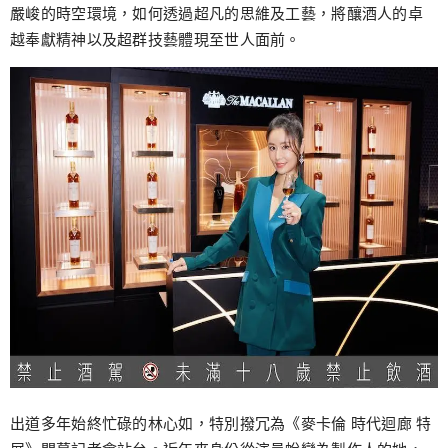
嚴峻的時空環境，如何透過超凡的思維及工藝，將釀酒人的卓
越奉獻精神以及超群技藝體現至世人面前。
出道多年始終忙碌的林心如，特別撥冗為《麥卡倫 時代迴廊 特