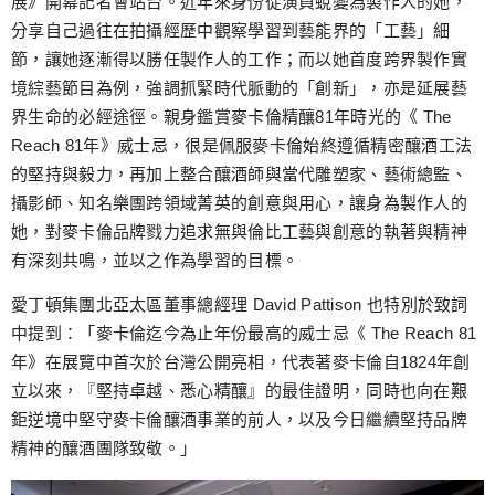
展》開幕記者會站台。近年來身份從演員蛻變為製作人的她，
分享自己過往在拍攝經歷中觀察學習到藝能界的「工藝」細
節，讓她逐漸得以勝任製作人的工作；而以她首度跨界製作實
境綜藝節目為例，強調抓緊時代脈動的「創新」，亦是延展藝
界生命的必經途徑。親身鑑賞麥卡倫精釀81年時光的《 The
Reach 81年》威士忌，很是佩服麥卡倫始終遵循精密釀酒工法
的堅持與毅力，再加上整合釀酒師與當代雕塑家、藝術總監、
攝影師、知名樂團跨領域菁英的創意與用心，讓身為製作人的
她，對麥卡倫品牌戮力追求無與倫比工藝與創意的執著與精神
有深刻共鳴，並以之作為學習的目標。
愛丁頓集團北亞太區董事總經理 David Pattison 也特別於致詞
中提到：「麥卡倫迄今為止年份最高的威士忌《 The Reach 81
年》在展覽中首次於台灣公開亮相，代表著麥卡倫自1824年創
立以來，『堅持卓越、悉心精釀』的最佳證明，同時也向在艱
鉅逆境中堅守麥卡倫釀酒事業的前人，以及今日繼續堅持品牌
精神的釀酒團隊致敬。」