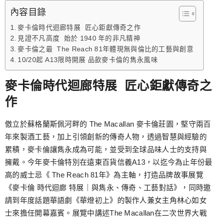
跳
內容目錄
至
麥卡倫時代迴廊特展 匠心鉅獻傳奇之作
主
見證不凡高度 始於 1940 年的非凡精神
要
麥卡倫之最 The Reach 81年體現無與倫比的工藝與創意
內
10/20起 A13限時開展 品飲麥卡倫的雋永風味
容
麥卡倫時代迴廊特展 匠心鉅獻傳奇之
作
傲立於蘇格蘭斯佩河畔的 The Macallan 麥卡倫莊園，堅守兩百
年來製酒工藝，加上引領創新的傳奇人物，透過智慧與經驗的
累積，麥卡倫讓雋永成為可能，並受到全球品味人士的支持與
擁戴。今年麥卡倫特別在遠東百貨信義A13，以迄今為止年份最
高的威士忌《 The Reach 81年》為主軸，打造品牌故事展覽
《麥卡倫 時代迴廊 特展｜與雋永、傳奇、工藝對話》，同時邀
請到年度話題華語劇《華燈初上》的製作人兼女主角林心如女
士來擔任開幕嘉賓。展覽中講述The Macallan在二次世界大戰