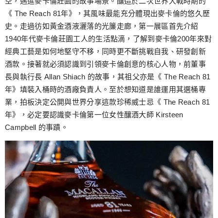
空，邁進麥卡倫莊園的故事場景。釀造於二次世界大戰時期的
《 The Reach 81年》，其風味最能充分體現出麥卡倫的悠久歷
史。走過彷如黃金酒液灑落的光簾走廊，第一展區首先介紹
1940年代麥卡倫莊園工人的生活點滴，了解到麥卡倫200年來對
經典工藝是如何地堅守不移，同時更不斷挑戰自我、研發創新
酒款。接著就必須認識到引領麥卡倫創意的核心人物，前董事
長與執行長 Allan Shiach 的故事，其祖父亦是《 The Reach 81
年》填裝入桶時的酒廠負責人。至於想知道是誰運用其選桶專
業，拍板決定公開與世界分享這款珍稀威士忌《 The Reach 81
年》，必定要認識麥卡倫第一位女性釀酒大師 Kirsteen
Campbell 的事蹟。