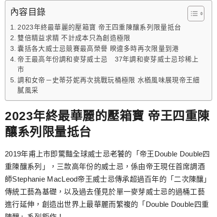
跳
內容目錄
至
2023年終最華麗的壓箱寶 帝王四重陳釀系列限量抵台
主
雙倍精益求精 不計成本只為創造極限
要
囊括各大威士忌競賽最高榮譽 睽違多時再次限量到港
內
帝王最高年份調和麥芽威士忌 37年調和麥芽威士忌珍稀上
容
市
調和女帝－史蒂芬妮再次挑戰玩桶極限 水楢風味展現帝王細
膩風采
2023年終最華麗的壓箱寶 帝王四重陳
釀系列限量抵台
2019年甫上市即驚豔全球威士忌老饕的「帝王Double Double四
重陳釀系列」，三款高年份的威士忌，係由帝王現任首席調酒
師Stephanie MacLeod帝王威士忌傳承超過百年的「二次陳釀」
傳統工藝為基礎，以及過去僅見於單一麥芽威士忌的過桶工藝
進行延伸，創造出世界上最華麗而繁複的「Double Double四重
陳釀」系列鉅作！