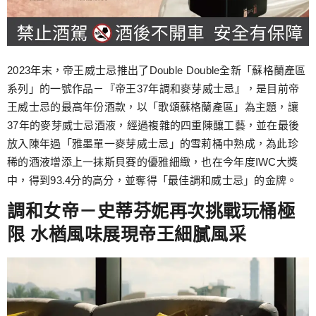
2023年末，帝王威士忌推出了Double Double全新「蘇格蘭產區
系列」的一號作品－『帝王37年調和麥芽威士忌』，是目前帝
王威士忌的最高年份酒款，以「歌頌蘇格蘭產區」為主題，讓
37年的麥芽威士忌酒液，經過複雜的四重陳釀工藝，並在最後
放入陳年過「雅墨單一麥芽威士忌」的雪莉桶中熟成，為此珍
稀的酒液增添上一抹斯貝賽的優雅細緻，也在今年度IWC大獎
中，得到93.4分的高分，並奪得「最佳調和威士忌」的金牌。
調和女帝－史蒂芬妮再次挑戰玩桶極
限 水楢風味展現帝王細膩風采