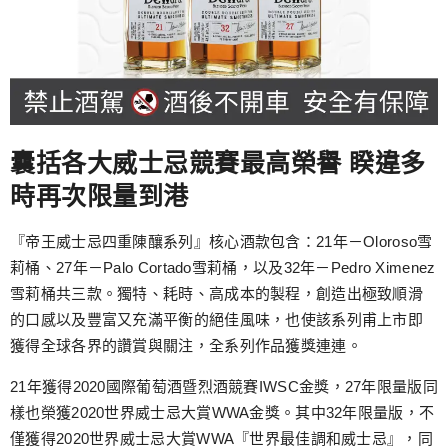
囊括各大威士忌競賽最高榮譽 睽違多
時再次限量到港
『帝王威士忌四重陳釀系列』核心酒款包含：21年－Oloroso雪
莉桶、27年－Palo Cortado雪莉桶，以及32年－Pedro Ximenez
雪莉桶共三款。獨特、耗時、高成本的製程，創造出極致順滑
的口感以及豐富又充滿平衡的絕佳風味，也使該系列甫上市即
獲得全球各界的讚賞與關注，全系列作品獲獎連連。
21年獲得2020國際葡萄酒暨烈酒競賽IWSC金獎，27年限量版同
樣也榮獲2020世界威士忌大賞WWA金獎。其中32年限量版，不
僅獲得2020世界威士忌大賞WWA『世界最佳調和威士忌』，同