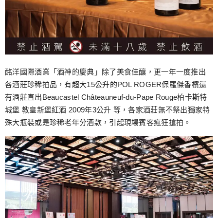
酩洋國際酒業「酒神的慶典」除了美食佳釀，更一年一度推出
各酒莊珍稀拍品，有超大15公升的POL ROGER保羅傑香檳還
有酒莊直出Beaucastel Châteauneuf-du-Pape Rouge柏卡斯特
城堡 教皇新堡紅酒 2009年3公升 等，各家酒莊無不祭出獨家特
殊大瓶裝或是珍稀老年分酒款，引起現場賓客瘋狂搶拍。