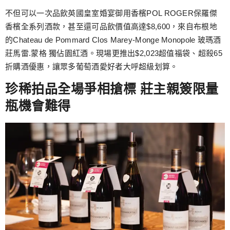
不但可以一次品飲英國皇室婚宴御用香檳POL ROGER保羅傑
香檳全系列酒款，甚至還可品飲價值高達$8,600，來自布根地
的Chateau de Pommard Clos Marey-Monge Monopole 玻瑪酒
莊馬雷.蒙格 獨佔園紅酒。現場更推出$2,023超值福袋、超殺65
折購酒優惠，讓眾多葡萄酒愛好者大呼超級划算。
珍稀拍品全場爭相搶標 莊主親簽限量
瓶機會難得