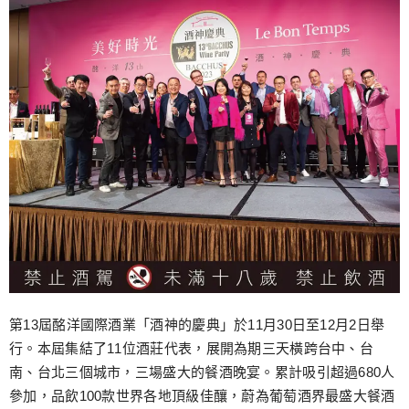
跳
至
主
要
內
容
第13屆酩洋國際酒業「酒神的慶典」於11月30日至12月2日舉
行。本屆集結了11位酒莊代表，展開為期三天橫跨台中、台
南、台北三個城市，三場盛大的餐酒晚宴。累計吸引超過680人
參加，品飲100款世界各地頂級佳釀，蔚為葡萄酒界最盛大餐酒