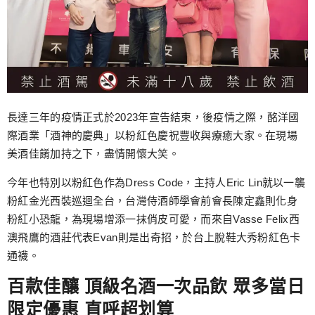
長達三年的疫情正式於2023年宣告結束，後疫情之際，酩洋國
際酒業「酒神的慶典」以粉紅色慶祝豐收與療癒大家。在現場
美酒佳餚加持之下，盡情開懷大笑。
今年也特別以粉紅色作為Dress Code，主持人Eric Lin就以一襲
粉紅金光西裝巡迴全台，台灣侍酒師學會前會長陳定鑫則化身
粉紅小恐龍，為現場增添一抹俏皮可愛，而來自Vasse Felix西
澳飛鷹的酒莊代表Evan則是出奇招，於台上脫鞋大秀粉紅色卡
通襪。
百款佳釀 頂級名酒一次品飲 眾多當日
限定優惠 直呼超划算