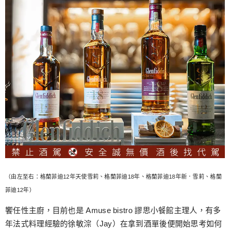
（由左至右：格蘭菲迪12年天使雪莉、格蘭菲迪18年、格蘭菲迪18年新．雪莉、格蘭
菲迪12年）
饗任性主廚，目前也是 Amuse bistro 謬思小餐館主理人，有多
年法式料理經驗的徐敏淙（Jay）在拿到酒單後便開始思考如何