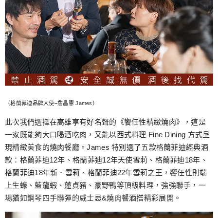
（格蘭菲迪品牌大使–詹昌憲 James）
此次我們選擇在高雄享有好名聲的《饗任性精緻燒肉》，這是
一家既能夠大口喝酒吃肉，又能以西式料理 Fine Dining 方式呈
現精緻美食的燒肉餐廳。James 特別選了五款格蘭菲迪經典酒
款：格蘭菲迪12年、格蘭菲迪12年天使雪莉、格蘭菲迪18年、
格蘭菲迪18年新．雪莉、格蘭菲迪22年雪莉之王，饗任性則端
上生蠔、藍龍蝦、蓮貞豬、豪野鴨等頂級料理，強強聯手，一
場猶如鋼琴四手聯彈的威士忌&燒肉餐酒搭精彩展開。