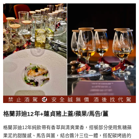
格蘭菲迪12年+蓮貞豬上蓋/蘋果/馬告/薑
格蘭菲迪12年純飲帶有香草與清爽果香，搭餐部分使用焦糖蘋
果泥的甜酸感、馬告與薑，結合醬汁三位一體，搭配碳烤過的