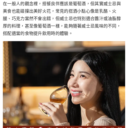
跳
在一般人的觀念裡，搭餐良伴應該是葡萄酒，但其實威士忌與
至
美食也能碰撞出美好火花，常見的搭酒小點心像是乳酪、火
主
腿、巧克力當然不會出錯，但威士忌也特別適合醬汁或油脂醇
要
厚的料理，甚至像葡萄酒一樣，能夠隨著威士忌風味的不同，
內
搭配適當的食物提升飲用時的體驗。
容