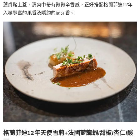
蓮貞豬上蓋，清爽中帶有微微辛香感，正好搭配格蘭菲迪12年
入喉豐富的果香及隱約的麥芽香。
格蘭菲迪12年天使雪莉+法國藍龍蝦/甜椒/杏仁/酸