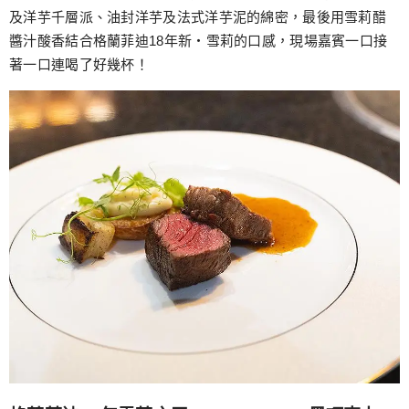
及洋芋千層派、油封洋芋及法式洋芋泥的綿密，最後用雪莉醋
醬汁酸香結合格蘭菲迪18年新‧雪莉的口感，現場嘉賓一口接
著一口連喝了好幾杯！