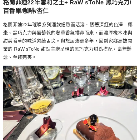
格蘭菲迪22年雪莉之王+ RaW sToNe 黑巧克力/
百香果/咖啡/杏仁
格蘭菲迪22年璀璨系列酒款細緻而活潑、透著深紅的色澤。椰
棗、黑巧克力與葡萄乾的奢華香氣撲鼻而來，而濃厚橡木味與
甜美香草的味道縈繞舌尖。與旅居澳洲多年，回到家鄉高雄開
業的 RaW sToNe 甜點主廚呈現的黑巧克力甜點搭配，毫無懸
念、至臻完美。