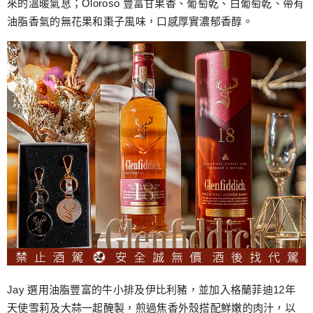
來的溫暖氣息；Oloroso 豐富甘果香、葡萄乾、白葡萄乾、帶有
油脂香氣的無花果和棗子風味，口感厚實濃郁香醇。
Jay 選用油脂豐富的牛小排及伊比利豬，並加入格蘭菲迪12年
天使雪莉及大蒜一起醃製，煎過焦香外殼搭配鮮嫩的肉汁，以