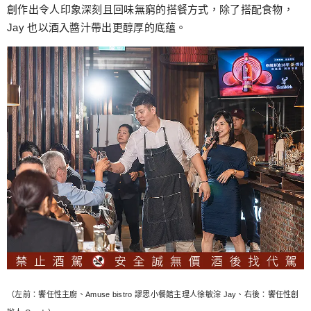
創作出令人印象深刻且回味無窮的搭餐方式，除了搭配食物，
Jay 也以酒入醬汁帶出更醇厚的底蘊。
（左前：饗任性主廚、Amuse bistro 謬思小餐館主理人徐敏淙 Jay、右後：饗任性創