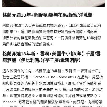
格蘭菲迪18年+豪野鴨胸/無花果/蜂蜜/洋蔥醬
格蘭菲迪18年入口帶有醇厚的橡木香氣，口感則如高級果乾般
濃郁集中，選用皮脆肉質細嫩帶有野味的豪野鴨胸，搭配裹上
蜂蜜外衣的無花果及奶油洋蔥泥，一同演繹格蘭菲迪18年烤蘋
果與肉桂揉合而成的濃郁風味。
格蘭菲迪18年新‧雪莉+美國牛小排/洋芋千層/雪
莉酒醋（伊比利豬/洋芋千層/雪莉酒醋）
這次餐酒會的主角「格蘭菲迪18年新‧雪莉 單一麥芽威士忌」
融合三款雪莉桶：Oloroso、Fino、Moscatel，在品牌一貫堅持
經典斯貝賽的清新芬芳水果調性風格上，展現了雪莉桶陳年威
士忌渾厚飽滿的底蘊。前段先由 Fino 帶出輕盈的蘋果、奶油甜
味，酒花獨特氣息令人聯想到剛出爐的牛角麵包或酥皮點心；
Moscatel 有著乾杏桃的甜美和淡淡辛香料，肉豆蔻、肉桂粉帶