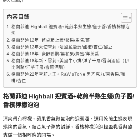
辦人 Candy）
內容目錄
格蘭菲迪 Highball 迎賓酒+乾煎半熟生蠔/魚子醬/香檳檸檬泡
泡
格蘭菲迪12年+蓮貞豬上蓋/蘋果/馬告/薑
格蘭菲迪12年天使雪莉+法國藍龍蝦/甜椒/杏仁/酸豆
格蘭菲迪18年+豪野鴨胸/無花果/蜂蜜/洋蔥醬
格蘭菲迪18年新‧雪莉+美國牛小排/洋芋千層/雪莉酒醋（伊
比利豬/洋芋千層/雪莉酒醋）
格蘭菲迪22年雪莉之王+ RaW sToNe 黑巧克力/百香果/咖
啡/杏仁
格蘭菲迪 Highball 迎賓酒+乾煎半熟生蠔/魚子醬/
香檳檸檬泡泡
清爽帶有檸檬、蘋果香氣微氣泡的迎賓酒，選用乾煎生蠔表現
烘烤的香氣，結合魚子醬的鹹鮮、香檳檸檬泡泡輕盈乳香與酸
爽做一個相呼應的開場。