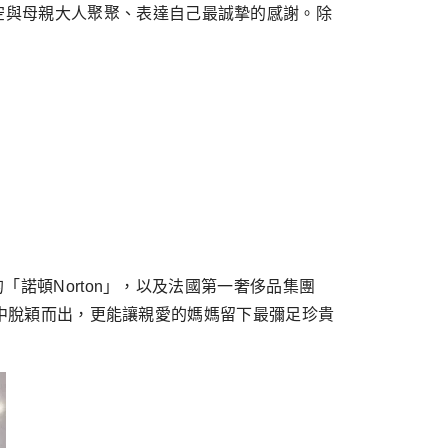
空與母親大人聚聚、表達自己最誠摯的感謝。除
「諾頓Norton」，以及法國第一奢侈品集團
賀禮中脫穎而出，更能讓親愛的媽媽留下最彌足珍貴