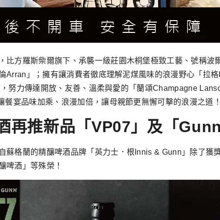
比方羅斯柴爾旗下、承襲一級莊園木桐堡極致工藝、號稱波爾多第一
Arran」；擁有讓消費者徹底理解泥煤風味的浪漫野心「拉格
努力傳達開放、友善、溫柔與愛的「蘭頌Champagne Lanso
是讓餐宴品味加乘、浪漫加倍，讓母親節更無懈可擊的浪漫之道
推新品「VP07」及「Gunnpo
格蘭的精釀啤酒品牌「英力士．根Innis & Gunn」除了
釀啤酒」等殊榮！