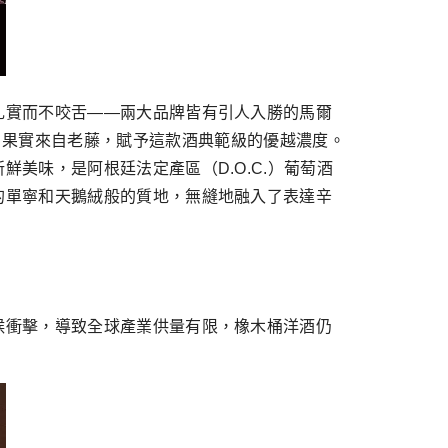
扎實而不咬舌——兩大品牌皆有引人入勝的馬爾
ge）銅牌！果實來自老藤，賦予這款酒典範級的優越濃度。
美味，是阿根廷法定產區（D.O.C.）葡萄酒
的單寧和天鵝絨般的質地，無縫地融入了表達辛
候衝擊，導致全球產業供量有限，橡木桶洋酒仍