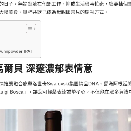
的日子，無論您遠在他鄉工作、抑或生活瑣事忙碌，總要抽個
大啖美食、舉杯共飲已成為母親節常見的慶祝方式。
powder IPA」
馬爾貝 深邃濃郁表情意
薦融合施華洛世奇Swarovski集團精品DNA、譽滿阿根廷的
uigi Bosca」，讓您可輕鬆表達誠摯孝心，不但能在眾多