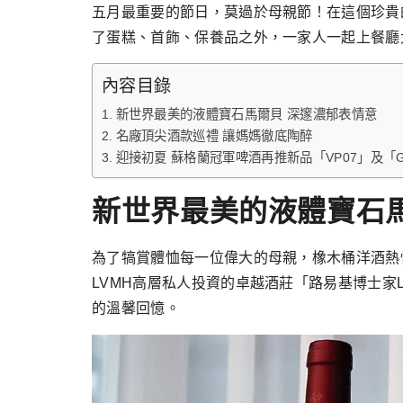
跳
五月最重要的節日，莫過於母親節！在這個珍貴
至
了蛋糕、首飾、保養品之外，一家人一起上餐廳
主
內容目錄
要
內
新世界最美的液體寶石馬爾貝 深邃濃郁表情意
名廠頂尖酒款巡禮 讓媽媽徹底陶醉
容
迎接初夏 蘇格蘭冠軍啤酒再推新品「VP07」及「Gunn
新世界最美的液體寶石
為了犒賞體恤每一位偉大的母親，橡木桶洋酒熱情推
LVMH高層私人投資的卓越酒莊「路易基博士家L
的溫馨回憶。