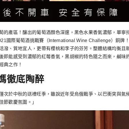
萄的產區！釀出的葡萄酒顏色深邃，黑色水果香氣濃郁，單寧
際葡萄酒挑戰賽（International Wine Challen
潑、質地宜人，更帶有櫻桃和李子的芬芳。整體結構均衡且新鮮
後即能感受到濃郁的紅莓香氣，黑胡椒的特色隨之而來，鹹味
經典之作！
媽徹底陶醉
僅次於中秋的送禮旺季，雖說近年受烏俄戰爭、以巴衝突與氣
佳節歡慶氛圍。」