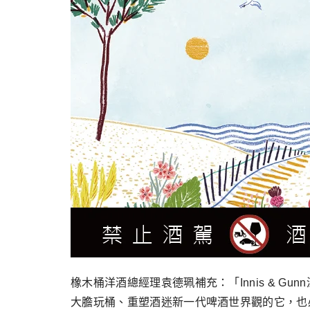
橡木桶洋酒總經理袁德珮補充：「Innis & G
大膽玩桶、重塑酒迷新一代啤酒世界觀的它，也