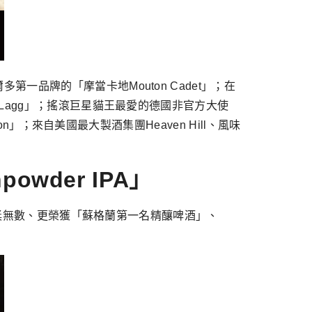
品牌的「摩當卡地Mouton Cadet」；在
Lagg」；搖滾巨星貓王最愛的德國非官方大使
n」；來自美國最大製酒集團Heaven Hill、風味
！
wder IPA」
獲獎無數、更榮獲「蘇格蘭第一名精釀啤酒」、