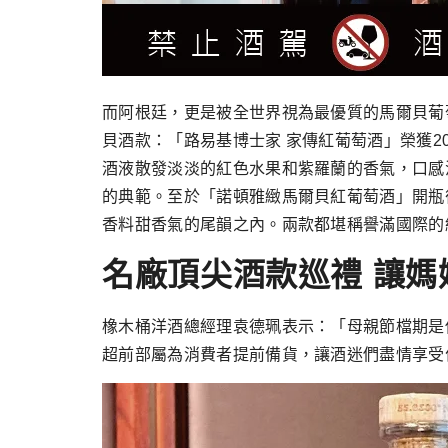
而阿根廷，更是被全世界視為最優質的馬爾貝葡
貝酒款：「路易基博士家 家傳紅葡萄酒」榮獲2021國
酒液散發淡淡的紅色水果和紫羅蘭的香氣，口感活
的典範。至於「諾頓雅緻馬爾貝紅葡萄酒」開瓶
香料甜香氣的尾韻之內。兩款都堪稱譽滿國際的
名廠頂尖酒款巡禮 讓媽
橡木桶洋酒總經理袁德珮表示：「母親節檔期是
超前部屬為消費者提前備貨，讓酒迷們盡情享受