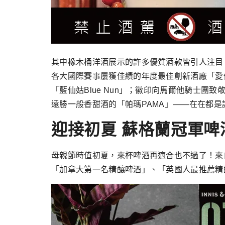
其中橡木桶洋酒展示的許多優質酒款皆引人注目，
各大國際賽事屢獲佳績的年度最佳創新酒廠「愛倫
「藍仙姑Blue Nun」；徽印向馬爾他騎士團致敬，
遠勝一般香甜酒的「帕瑪PAMA」——在在都
迎接初夏 蘇格蘭冠軍啤酒再
母親節時值初夏，來杯啤酒再適合也不過了！來自蘇
「加拿大第一名精釀啤酒」、「英國人最推薦精