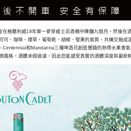
an啤酒花並在格蘭利威18年單一麥芽威士忌酒桶中陳釀九個月，然
可可、咖啡、煙草、葡萄乾、胡椒、堅果的氣質，共構交融成
e、Centennial和Mandarina三種啤酒花創造豐饒的熱帶水果香氣
朗風格。酒體未經過濾，因此您能感受真實的酒體深度與最新