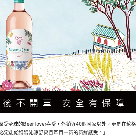
unn深受全球的Beer lover喜愛，外銷近40個國家以外，更
必定能給媽媽沁涼舒爽且耳目一新的新鮮感受。」