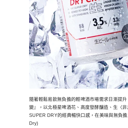
隨著輕鬆易飲無負擔的輕啤酒市場需求日漸提升，Asahi
變』，以北極星啤酒花、高度發酵釀造、生〈非加熱〉製法
SUPER DRY的經典暢快口感，在美味與無負擔
Dry)