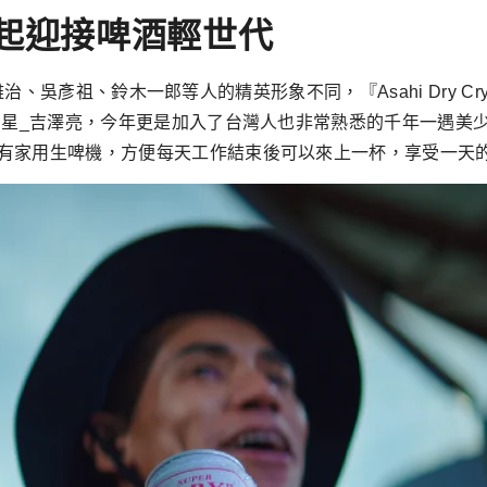
起迎接啤酒輕世代
福山雅治、吳彥祖、鈴木一郎等人的精英形象不同，『Asahi Dry 
氣男星_吉澤亮，今年更是加入了台灣人也非常熟悉的千年一遇美
有家用生啤機，方便每天工作結束後可以來上一杯，享受一天