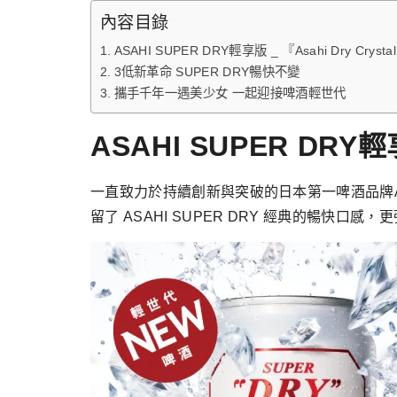
跳
內容目錄
至
ASAHI SUPER DRY輕享版 _ 『Asahi Dry Crys
主
3低新革命 SUPER DRY暢快不變
要
攜手千年一遇美少女 一起迎接啤酒輕世代
內
容
ASAHI SUPER DRY輕
一直致力於持續創新與突破的日本第一啤酒品牌Asahi S
留了 ASAHI SUPER DRY 經典的暢快