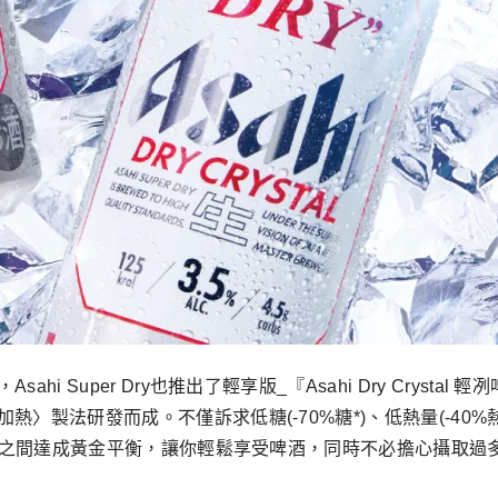
 Super Dry也推出了輕享版_『Asahi Dry Crystal 
研發而成。不僅訴求低糖(-70%糖*)、低熱量(-40%熱量*)、低
之間達成黃金平衡，讓你輕鬆享受啤酒，同時不必擔心攝取過多的糖質