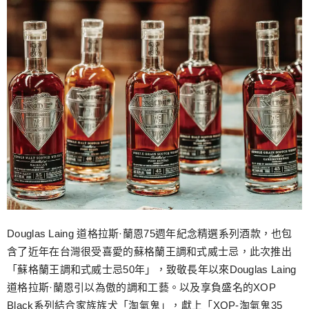
Douglas Laing 道格拉斯·蘭恩75週年紀念精選系列酒款，也包
含了近年在台灣很受喜愛的蘇格蘭王調和式威士忌，此次推出
「蘇格蘭王調和式威士忌50年」，致敬長年以來Douglas Laing
道格拉斯·蘭恩引以為傲的調和工藝。以及享負盛名的XOP
Black系列結合家族族犬「淘氣鬼」，獻上「XOP-淘氣鬼35