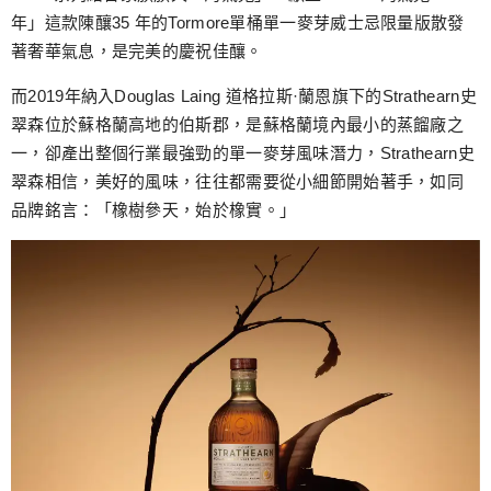
年」這款陳釀35 年的Tormore單桶單一麥芽威士忌限量版散發
著奢華氣息，是完美的慶祝佳釀。
而2019年納入Douglas Laing 道格拉斯·蘭恩旗下的Strathearn史
翠森位於蘇格蘭高地的伯斯郡，是蘇格蘭境內最小的蒸餾廠之
⼀，卻產出整個行業最強勁的單⼀麥芽風味潛力，Strathearn史
翠森相信，美好的風味，往往都需要從小細節開始著手，如同
品牌銘言：「橡樹參天，始於橡實。」