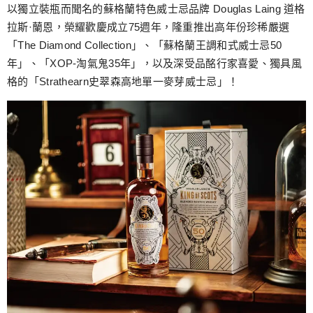
跳
以獨立裝瓶而聞名的蘇格蘭特色威士忌品牌 Douglas Laing 道格
至
拉斯·蘭恩，榮耀歡慶成立75週年，隆重推出高年份珍稀嚴選
主
「The Diamond Collection」、「蘇格蘭王調和式威士忌50
要
年」、「XOP-淘氣鬼35年」，以及深受品酩行家喜愛、獨具風
內
格的「Strathearn史翠森高地單一麥芽威士忌」！
容