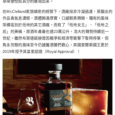
草味便恰如其分的展現出來。
在McClelland家族縝密的經營下，酒廠採非冷凝過濾，蒸餾出的
作品香氣息濃郁，酒體飽滿厚實，口感輕柔精緻，獨有的風味
架構區別於低地的其它酒廠，而有了「低地女王」、「低地之
后」的美稱，原酒年產量也達23萬公升，浩大的聲勢持續近一
世紀。雖然布萊德諾赫曾因戰爭和經濟等衝擊下暫時停業，但
雋永芳醇的風味至今仍擄獲酒饕們歡心，英國查爾斯國王更於
2019年授予其皇家認證（Royal Approval）！