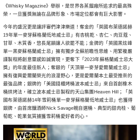
《Whisky Magazine》舉辦，是世界各蒸餾廠所追求的最高殊
榮，一旦獲獎無論在品牌形象、市場定位都會有巨大影響。
今年的盛況更是讓評審們津津樂道！奪金的「英國布萊德諾赫
19年單一麥芽蘇格蘭低地威士忌」有杏桃乾、杏仁、肉豆蔻、
甘草、木質香，悠長尾韻讓人欲罷不能；金牌的「英國黑炫峰
單一黑麥蘇格蘭威士忌」擁有獨步全蘇前瞻性思維、用繁複嚴
謹製程將創意靈感如誠實現，更奪下「2023年蘇格蘭威士忌大
獎」的年度最佳新人；奪銀的「天頂單一麥芽愛爾蘭威士忌」
擁有復興愛爾蘭榮光的浪漫野心，更是愛爾蘭本土最受推崇的
最強品牌；銀牌的「美國錢櫃烤桶波本威士忌」來自首創橡木
桶烘烤法，確立波本威士忌製程的天山集團Heaven Hill；「英
國布萊德諾赫14年雪莉桶單一麥芽蘇格蘭低地威士忌」也獲得
銀牌，由首席釀酒師Nick Savage親自選桶、典型的甜肉桂、葡
萄乾、乾果氣質擄獲雪莉桶愛好者的心。