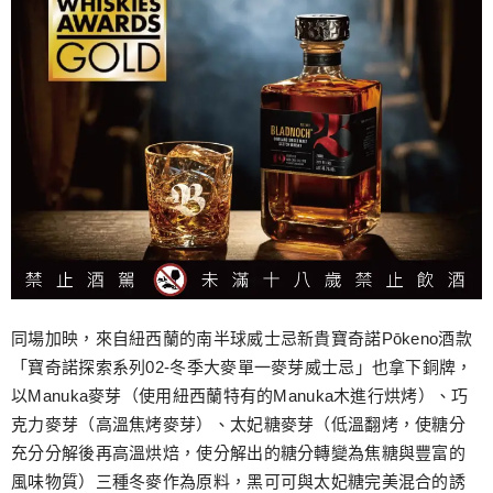
同場加映，來自紐西蘭的南半球威士忌新貴寶奇諾Pōkeno酒款
「寶奇諾探索系列02-冬季大麥單一麥芽威士忌」也拿下銅牌，
以Manuka麥芽（使用紐西蘭特有的Manuka木進行烘烤）、巧
克力麥芽（高溫焦烤麥芽）、太妃糖麥芽（低溫翻烤，使糖分
充分分解後再高溫烘焙，使分解出的糖分轉變為焦糖與豐富的
風味物質）三種冬麥作為原料，黑可可與太妃糖完美混合的誘