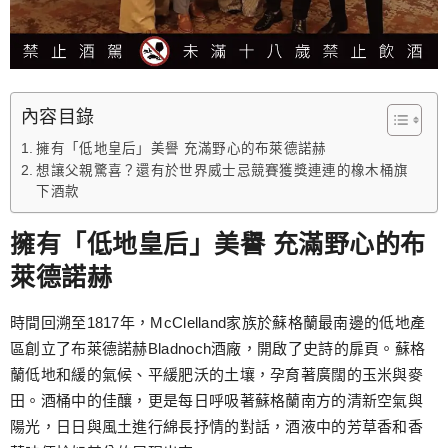
內容目錄
擁有「低地皇后」美譽 充滿野心的布萊德諾赫
想讓父親驚喜？還有於世界威士忌競賽獲獎連連的橡木桶旗
下酒款
擁有「低地皇后」美譽 充滿野心的布
萊德諾赫
時間回溯至1817年，McClelland家族於蘇格蘭最南邊的低地產
區創立了布萊德諾赫Bladnoch酒廠，開啟了史詩的扉頁。蘇格
蘭低地和緩的氣候、平緩肥沃的土壤，孕育著廣闊的玉米與麥
田。酒桶中的佳釀，更是每日呼吸著蘇格蘭南方的清新空氣與
陽光，日日與風土進行綿長抒情的對話，酒液中的芳草香和香