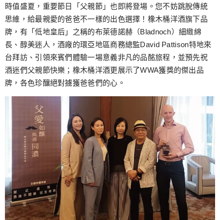
跳
時值盛夏，重要節日「父親節」也即將登場。您不妨跳脫傳統
至
思維，給最親愛的爸爸不一樣的出色選擇！橡木桶洋酒旗下品
主
牌，有「低地皇后」之稱的布萊德諾赫（Bladnoch）細緻綿
要
長、醇美迷人，酒廠的環亞地區商務總監David Pattison特地來
內
台拜訪、引領來賓們體驗一場意義非凡的品酩旅程，並預先祝
容
酒迷們父親節快樂；橡木桶洋酒更展示了WWA獲獎的傑出品
牌，各色珍釀絕對擄獲爸爸們的心。