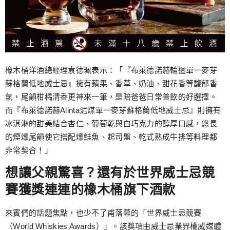
橡木桶洋酒總經理袁德珮表示：「『布萊德諾赫輪迴單一麥芽
蘇格蘭低地威士忌』擁有蘋果、香草、奶油、甜花香等馥郁香
氣，尾韻柑橘清香更神來一筆，是陪爸爸日常普飲的好選擇。
而『布萊德諾赫Alinta泥煤單一麥芽蘇格蘭低地威士忌』則擁有
冰淇淋的甜美結合杏仁、葡萄乾與白巧克力的醇厚口感，悠長
的煙燻尾韻使它搭配燻鮭魚、起司盤、乾式熟成牛排等料理都
非常契合！」
想讓父親驚喜？還有於世界威士忌競
賽獲獎連連的橡木桶旗下酒款
來賓們的話題焦點，也少不了甫落幕的「世界威士忌競賽
（World Whiskies Awards）」。該獎項由威士忌業界權威媒體