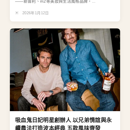
——新普利、m2等美妝與生活風格品牌，...
2026年1月12日
吸血鬼日記明星創辦人 以兄弟情誼與永
續農法打造波本經典 五款風味齊發