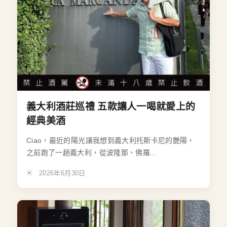
義大利酒莊巡禮 五款讓人一喝就愛上的
經典美酒
Ciao，最近的陽光讓我想到義大利托斯卡尼的艷陽，
之前跑了一趟義大利，從波隆那、佛羅...
2026年6月30日