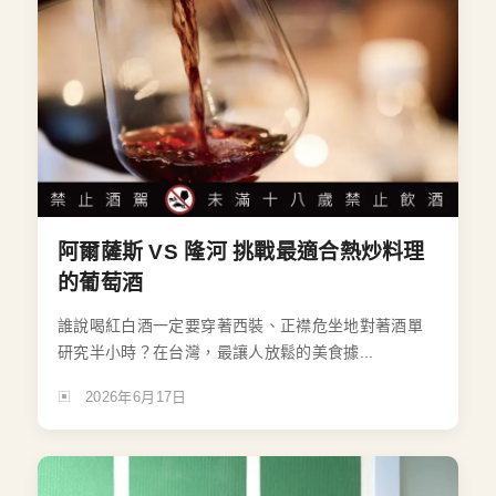
阿爾薩斯 VS 隆河 挑戰最適合熱炒料理
的葡萄酒
誰說喝紅白酒一定要穿著西裝、正襟危坐地對著酒單
研究半小時？在台灣，最讓人放鬆的美食據...
2026年6月17日