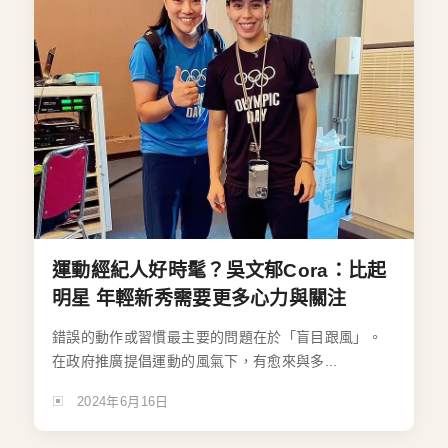
運動經紀人好時髦？吳文郁Cora：比起
明星 年輕新秀需要更多心力與關注
錯誤的動作或習慣最主要的問題在於「盲目跟風」。
在政府推廣提倡運動的風氣下，有愈來與多...
2024年6月16日