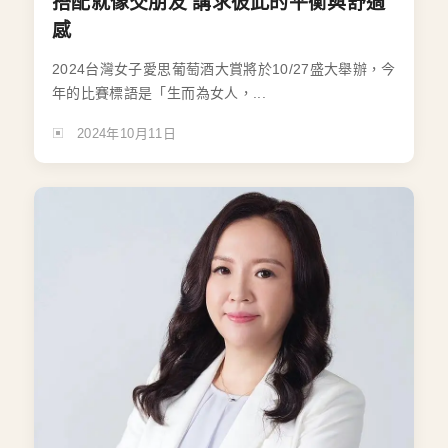
搭配就像交朋友 講求彼此的平衡與舒適
感
2024台灣女子愛思葡萄酒大賞將於10/27盛大舉辦，今
年的比賽標語是「生而為女人，...
2024年10月11日