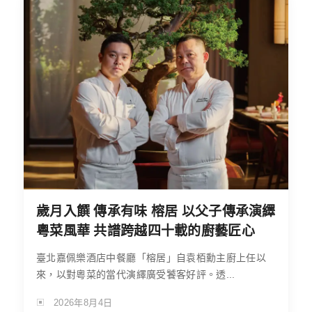
歲月入饌 傳承有味 榕居 以父子傳承演繹
粵菜風華 共譜跨越四十載的廚藝匠心
臺北嘉佩樂酒店中餐廳「榕居」自袁栢勳主廚上任以
來，以對粵菜的當代演繹廣受饕客好評。透...
2026年8月4日