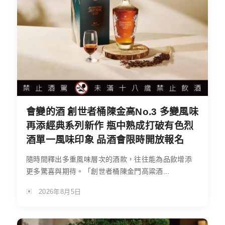
會變的酒 創世者桶陳金高No.3 多變風味
再添經典系列新作 瓶中熟成打破有色烈
酒單一風味印象 品酒會限時開放報名
隨時間釋出多重風味層次的酒款，往往能為品飲增添
更多驚喜與期待。「創世者桶陳金門高粱酒...
2026年8月5日