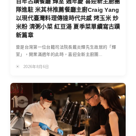
百年古蹟餐廳 輝室 週年慶 喜迎新主廚團
隊進駐 米其林推薦餐廳主廚Craig Yang
以現代臺灣料理傳達時代共感 烤玉米 炒
米粉 清粥小菜 紅豆湯 夏季菜單續寫古蹟
新篇章
曾是台灣第一位台籍司法院長戴炎輝先生故居的「輝
室」，開業滿週年的此時，喜迎全新主廚團...
2026年8月6日