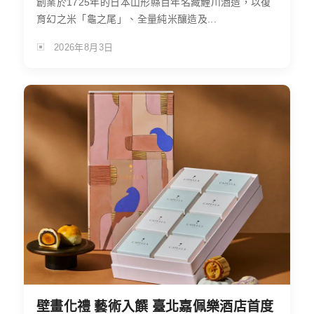
創業於1725年的日本山形縣百年名藏鯉川酒造，以復
育幻之米「龜之尾」、全量純米釀造及...
2026年8月3日
壁畫化禮 藝術入饌 臺北嘉佩樂酒店首度