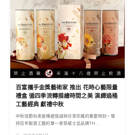
百富攜手金獎藝術家 推出 花時心藝限量
禮盒 循四季流轉描繪時間之美 演繹過桶
工藝經典 獻禮中秋
中秋佳節向來是傳遞情誼與分享珍藏的重要時刻。堅
持百年製酒工藝的單一麥芽威士忌品牌TH...