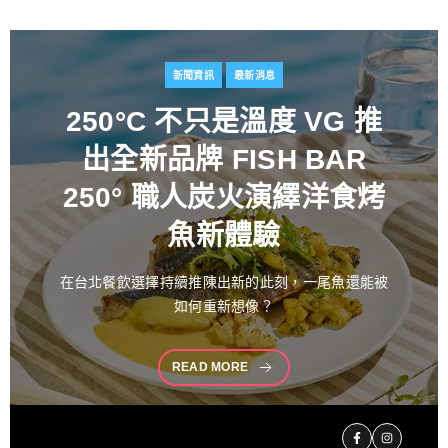
新聞資訊
最新消息
百富攜手金獎藝術家
推出
花時心藝限量禮盒 循四季
流轉描繪時間之美 演繹過
桶工藝經典 獻禮中秋
中秋佳節向來是傳遞情誼與分享珍藏的重要時刻。堅
持百年製酒工藝
READ MORE