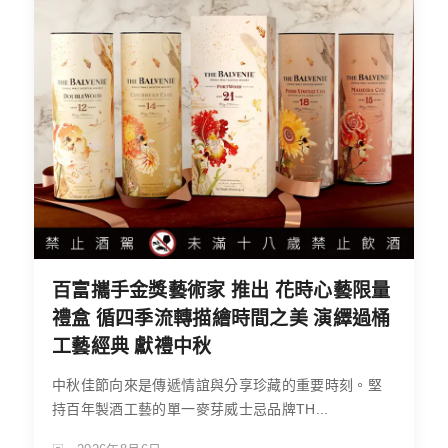
百富攜手金獎藝術家 推出 花時心藝限量
禮盒 循四季流轉描繪時間之美 演繹過桶
工藝經典 獻禮中秋
中秋佳節向來是傳遞情誼與分享珍藏的重要時刻。堅
持百年製酒工藝的單一麥芽威士忌品牌TH...