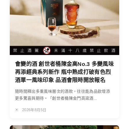
會變的酒 創世者桶陳金高No.3 多變風味
再添經典系列新作 瓶中熟成打破有色烈
酒單一風味印象 品酒會限時開放報名
隨時間釋出多重風味層次的酒款，往往能為品飲增添
更多驚喜與期待。「創世者桶陳金門高粱酒...
2026年8月5日