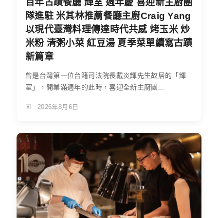
百年古蹟餐廳 輝室 週年慶 喜迎新主廚團
隊進駐 米其林推薦餐廳主廚Craig Yang
以現代臺灣料理傳達時代共感 烤玉米 炒
米粉 清粥小菜 紅豆湯 夏季菜單續寫古蹟
新篇章
曾是台灣第一位台籍司法院長戴炎輝先生故居的「輝
室」，開業滿週年的此時，喜迎全新主廚團...
2026年8月6日