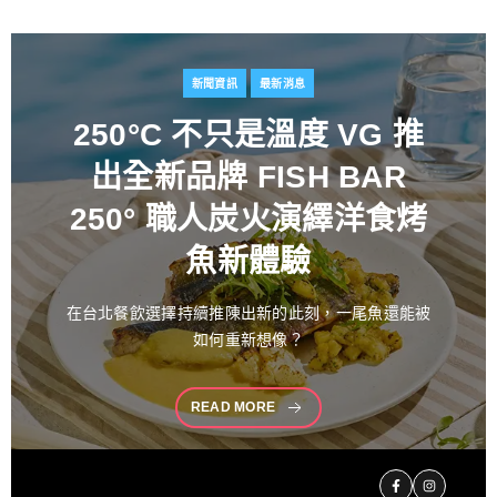
新聞資訊
最新消息
百富攜手金獎藝術家
推出
花時心藝限量禮盒 循四季
流轉描繪時間之美 演繹過
桶工藝經典 獻禮中秋
中秋佳節向來是傳遞情誼與分享珍藏的重要時刻。堅
持百年製酒工藝
READ MORE