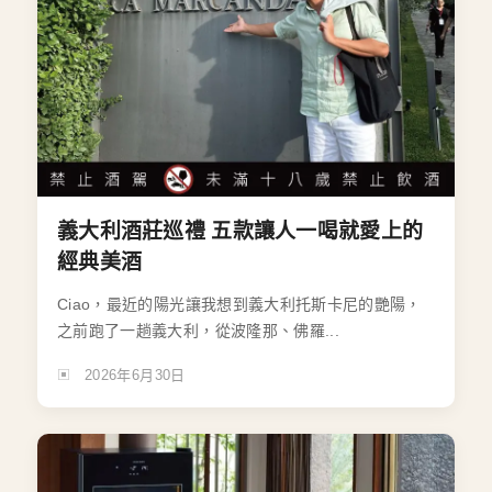
義大利酒莊巡禮 五款讓人一喝就愛上的
經典美酒
Ciao，最近的陽光讓我想到義大利托斯卡尼的艷陽，
之前跑了一趟義大利，從波隆那、佛羅...
2026年6月30日