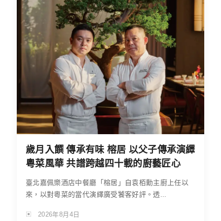
歲月入饌 傳承有味 榕居 以父子傳承演繹
粵菜風華 共譜跨越四十載的廚藝匠心
臺北嘉佩樂酒店中餐廳「榕居」自袁栢勳主廚上任以
來，以對粵菜的當代演繹廣受饕客好評。透...
2026年8月4日