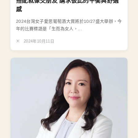
搭配就像交朋友 講求彼此的平衡與舒適
感
2024台灣女子愛思葡萄酒大賞將於10/27盛大舉辦，今
年的比賽標語是「生而為女人，...
2024年10月11日