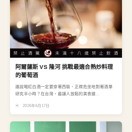
阿爾薩斯 VS 隆河 挑戰最適合熱炒料理
的葡萄酒
誰說喝紅白酒一定要穿著西裝、正襟危坐地對著酒單
研究半小時？在台灣，最讓人放鬆的美食據...
2026年6月17日