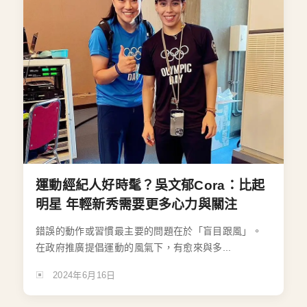
運動經紀人好時髦？吳文郁Cora：比起
明星 年輕新秀需要更多心力與關注
錯誤的動作或習慣最主要的問題在於「盲目跟風」。
在政府推廣提倡運動的風氣下，有愈來與多...
2024年6月16日