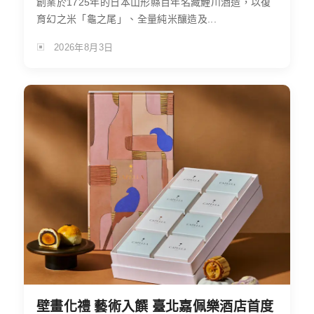
創業於1725年的日本山形縣百年名藏鯉川酒造，以復
育幻之米「龜之尾」、全量純米釀造及...
2026年8月3日
壁畫化禮 藝術入饌 臺北嘉佩樂酒店首度