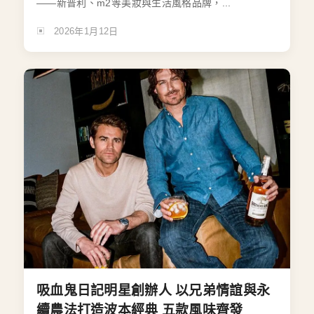
——新普利、m2等美妝與生活風格品牌，...
2026年1月12日
吸血鬼日記明星創辦人 以兄弟情誼與永
續農法打造波本經典 五款風味齊發