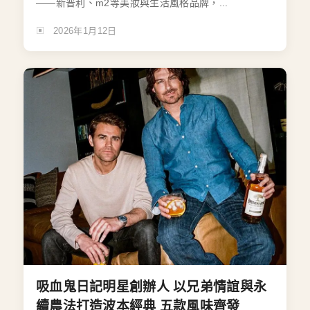
——新普利、m2等美妝與生活風格品牌，...
2026年1月12日
吸血鬼日記明星創辦人 以兄弟情誼與永
續農法打造波本經典 五款風味齊發