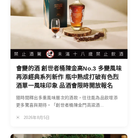
會變的酒 創世者桶陳金高No.3 多變風味
再添經典系列新作 瓶中熟成打破有色烈
酒單一風味印象 品酒會限時開放報名
隨時間釋出多重風味層次的酒款，往往能為品飲增添
更多驚喜與期待。「創世者桶陳金門高粱酒...
2026年8月5日