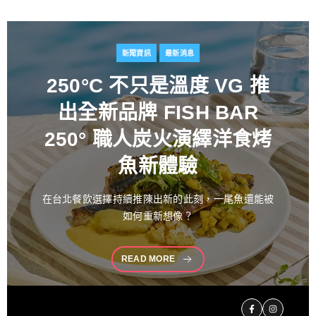
新聞資訊
最新消息
百富攜手金獎藝術家
推出
花時心藝限量禮盒 循四季
流轉描繪時間之美 演繹過
桶工藝經典 獻禮中秋
中秋佳節向來是傳遞情誼與分享珍藏的重要時刻。堅
持百年製酒工藝
READ MORE