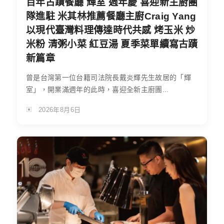
百年古蹟餐廳 輝室 週年慶 喜迎新主廚團
隊進駐 米其林推薦餐廳主廚Craig Yang
以現代臺灣料理傳達時代共感 烤玉米 炒
米粉 清粥小菜 紅豆湯 夏季菜單續寫古蹟
新篇章
曾是台灣第一位台籍司法院長戴炎輝先生故居的「輝
室」，開業滿週年的此時，喜迎全新主廚團...
2026年8月6日