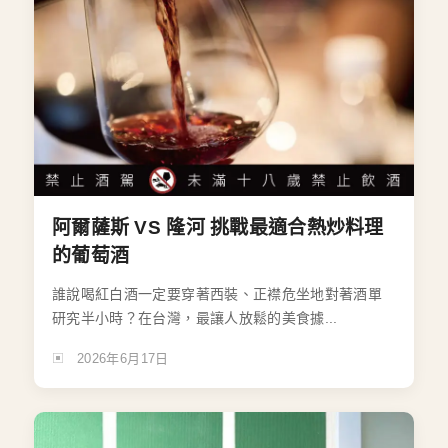
阿爾薩斯 VS 隆河 挑戰最適合熱炒料理
的葡萄酒
誰說喝紅白酒一定要穿著西裝、正襟危坐地對著酒單
研究半小時？在台灣，最讓人放鬆的美食據...
2026年6月17日