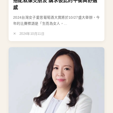
搭配就像交朋友 講求彼此的平衡與舒適
感
2024台灣女子愛思葡萄酒大賞將於10/27盛大舉辦，今
年的比賽標語是「生而為女人，...
2024年10月11日