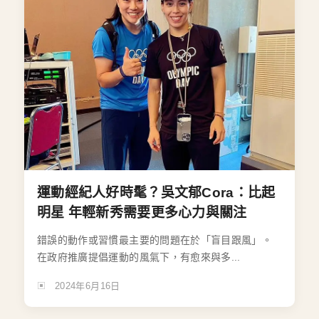
運動經紀人好時髦？吳文郁Cora：比起
明星 年輕新秀需要更多心力與關注
錯誤的動作或習慣最主要的問題在於「盲目跟風」。
在政府推廣提倡運動的風氣下，有愈來與多...
2024年6月16日