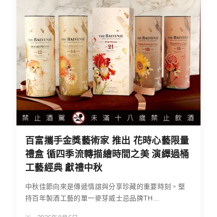
百富攜手金獎藝術家 推出 花時心藝限量
禮盒 循四季流轉描繪時間之美 演繹過桶
工藝經典 獻禮中秋
中秋佳節向來是傳遞情誼與分享珍藏的重要時刻。堅
持百年製酒工藝的單一麥芽威士忌品牌TH...