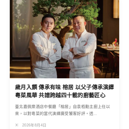
歲月入饌 傳承有味 榕居 以父子傳承演繹
粵菜風華 共譜跨越四十載的廚藝匠心
臺北嘉佩樂酒店中餐廳「榕居」自袁栢勳主廚上任以
來，以對粵菜的當代演繹廣受饕客好評。透...
2026年8月4日