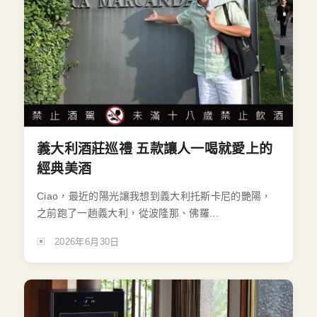
義大利酒莊巡禮 五款讓人一喝就愛上的
經典美酒
Ciao，最近的陽光讓我想到義大利托斯卡尼的艷陽，
之前跑了一趟義大利，從波隆那、佛羅...
2026年6月30日