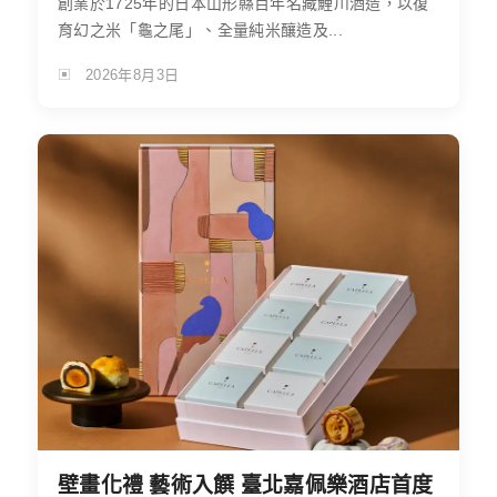
創業於1725年的日本山形縣百年名藏鯉川酒造，以復
育幻之米「龜之尾」、全量純米釀造及...
2026年8月3日
壁畫化禮 藝術入饌 臺北嘉佩樂酒店首度