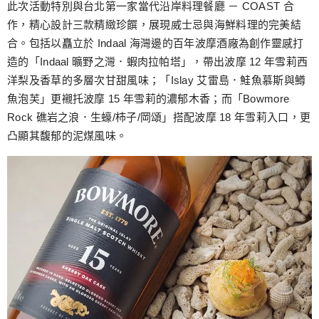
此次活動特別與台北第一家當代沿岸料理餐廳 － COAST 合
作，精心設計三款精緻珍饌，展現威士忌與海鮮料理的完美結
合。包括以矗立於 Indaal 海灣邊的百年波摩酒廠為創作靈感打
造的「Indaal 曠野之灣．蝦肉拉帕塔」，帶出波摩 12 年雪莉西
洋梨及香草的多層次甘甜風味；「Islay 艾雷島．鮭魚慕斯與鱒
魚泡芙」更襯托波摩 15 年雪莉的濃郁木香；而「Bowmore
Rock 礁岩之浪．生蠔/柿子/岡頌」搭配波摩 18 年雪莉入口，更
凸顯其馥郁的泥煤風味。