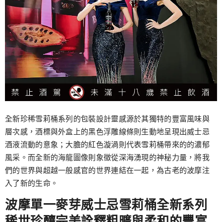
全新珍稀雪莉桶系列的包裝設計靈感源於其獨特的豐富風味與
層次感，酒標與外盒上的黑色浮雕線條則生動地呈現出威士忌
酒液流動的意象；大膽的紅色漩渦則代表雪莉桶帶來的的濃郁
風采。而全新的海龍圖像則象徵從深海湧現的神秘力量，將我
們的世界與超越一般感官的世界連結在一起，為古老的波摩注
入了新的生命。
波摩單一麥芽威士忌雪莉桶全新系列
稀世珍釀完美詮釋粗曠與柔和的豐富