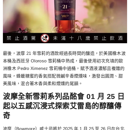
最後，波摩 21 年雪莉的酒款經過長時間的釀造，於美國橡木波
本桶及西班牙 Oloroso 雪莉桶中熟成，最後使用初次充填的歐
洲橡木 Pedro Ximenez 雪莉桶中過桶，賦予酒液濃郁且複雜的
風味，蜂蠟糖蜜的香氣搭配微鹹辛香煙燻味，激發出圓潤、甜
美風味，混合著木香與柔和煙燻的尾韻。
波摩全新雪莉系列品酩會 01 月 25 日
起以五感沉浸式探索艾雷島的醇釀傳
奇
波摩（Bowmore）威士忌將於 2025 年 1 月 25 至 26 日在台北