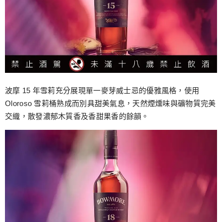
波摩 15 年雪莉充分展現單一麥芽威士忌的優雅風格，使用
Oloroso 雪莉桶熟成而別具甜美氣息，天然煙燻味與礦物質完美
交織，散發濃郁木質香及香甜果香的餘韻。