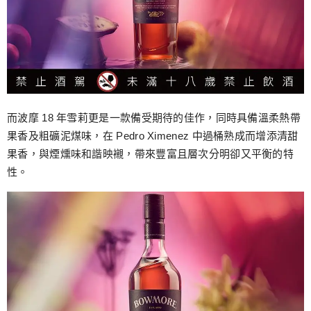
而波摩 18 年雪莉更是一款備受期待的佳作，同時具備溫柔熱帶
果香及粗礦泥煤味，在 Pedro Ximenez 中過桶熟成而增添清甜
果香，與煙燻味和諧映襯，帶來豐富且層次分明卻又平衡的特
性。