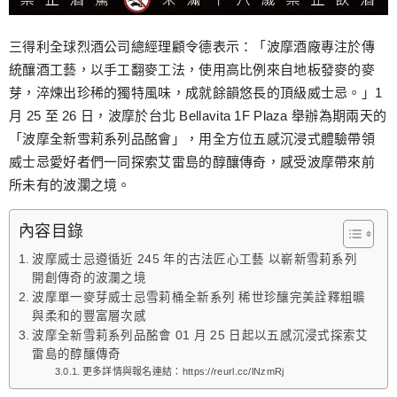
三得利全球烈酒公司總經理顧令德表示：「波摩酒廠專注於傳
統釀酒工藝，以手工翻麥工法，使用高比例來自地板發麥的麥
芽，淬煉出珍稀的獨特風味，成就餘韻悠長的頂級威士忌。」1
月 25 至 26 日，波摩於台北 Bellavita 1F Plaza 舉辦為期兩天的
「波摩全新雪莉系列品酩會」，用全方位五感沉浸式體驗帶領
威士忌愛好者們一同探索艾雷島的醇釀傳奇，感受波摩帶來前
所未有的波瀾之境。
內容目錄
波摩威士忌遵循近 245 年的古法匠心工藝 以嶄新雪莉系列
開創傳奇的波瀾之境
波摩單一麥芽威士忌雪莉桶全新系列 稀世珍釀完美詮釋粗曠
與柔和的豐富層次感
波摩全新雪莉系列品酩會 01 月 25 日起以五感沉浸式探索艾
雷島的醇釀傳奇
更多詳情與報名連結：https://reurl.cc/lNzmRj