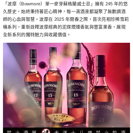
跳
「波摩（Bowmore）單一麥芽蘇格蘭威士忌」擁有 245 年的悠
至
久歷史，始終秉持著匠心精神，每一滴酒液都凝聚了無數調酒
主
師的心血與智慧。波摩在 2025 年開春之際，首次亮相珍稀雪莉
要
桶系列，重新詮釋波摩經典的泥煤煙燻香氣與豐富果香，展現
內
全新系列的獨特魅力與收藏價值。
容