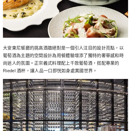
大安東尼餐廳的挑高酒牆絕對是一個引人注目的設計亮點，以
葡萄酒為主題的空間設計為用餐體驗增添了獨特的奢華感和時
尚迷人的氛圍。正宗義式料理配上千款葡萄酒，搭配專業的
Riedel 酒杯，讓人品一口即恍如身處異國世界。