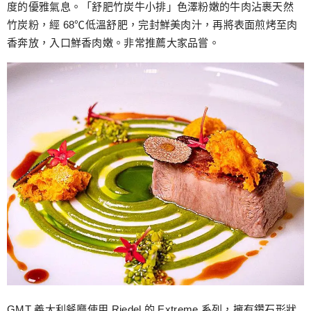
度的優雅氣息。「舒肥竹炭牛小排」色澤粉嫩的牛肉沾裹天然
竹炭粉，經 68℃低溫舒肥，完封鮮美肉汁，再將表面煎烤至肉
香奔放，入口鮮香肉嫩。非常推薦大家品嘗。
GMT 義大利餐廳使用 Riedel 的 Extreme 系列，擁有鑽石形狀