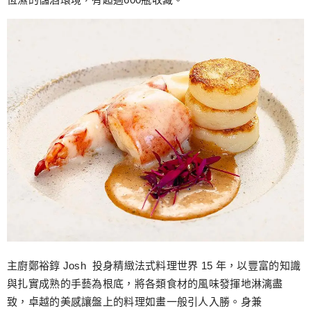
主廚鄭裕錞 Josh 投身精緻法式料理世界 15 年，以豐富的知識
與扎實成熟的手藝為根底，將各類食材的風味發揮地淋漓盡
致，卓越的美感讓盤上的料理如畫一般引人入勝。身兼