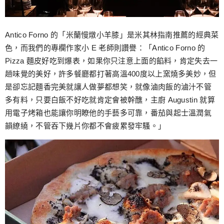
Antico Forno 的「米蘭慢燉小羊膝」是米其林指南推薦的經典菜
色，而我們的專欄作家小 E 老師則讚譽：「Antico Forno 的
Pizza 麵皮好吃到爆表，如果你只注意上面的餡料，肯定失去一
趟味覺的美好，許多餐廳都打著高溫400度以上窯燒多美妙，但
是卻忘記麵香完美就讓人做夢都想笑，就像滷肉飯的滷汁不管
多有料，只要白飯不好吃就肯定會被幹醮，主廚 Augustin 就算
用電子烤箱也能讓你明瞭他的手藝多可靠，番茄與起士溫潤氣
韻繚繞，不管吞下幾片你都不會疲累發牢騷。」