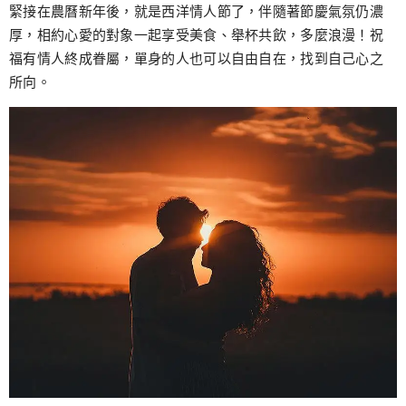
跳
緊接在農曆新年後，就是西洋情人節了，伴隨著節慶氣氛仍濃
至
厚，相約心愛的對象一起享受美食、舉杯共飲，多麼浪漫！祝
主
福有情人終成眷屬，單身的人也可以自由自在，找到自己心之
要
所向。
內
容