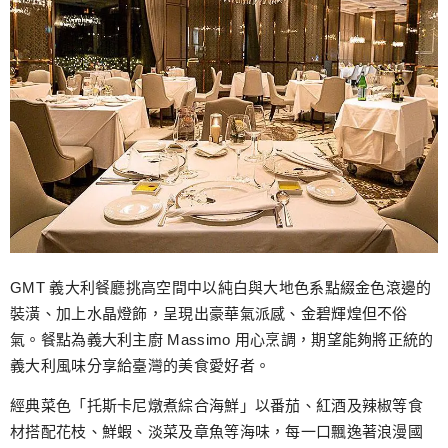
GMT 義大利餐廳挑高空間中以純白與大地色系點綴金色滾邊的
裝潢、加上水晶燈飾，呈現出豪華氣派感、金碧輝煌但不俗
氣。餐點為義大利主廚 Massimo 用心烹調，期望能夠將正統的
義大利風味分享給臺灣的美食愛好者。
經典菜色「托斯卡尼燉煮綜合海鮮」以番茄、紅酒及辣椒等食
材搭配花枝、鮮蝦、淡菜及章魚等海味，每一口飄逸著浪漫國