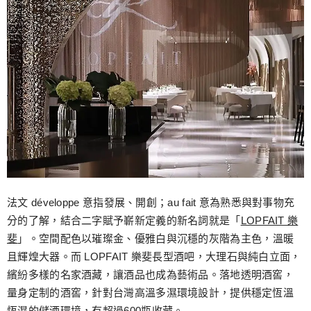
法文 développe 意指發展、開創；au fait 意為熟悉與對事物充
分的了解，結合二字賦予嶄新定義的新名詞就是「
LOPFAIT 樂
斐
」。空間配色以璀璨金、優雅白與沉穩的灰階為主色，溫暖
且輝煌大器。而 LOPFAIT 樂斐長型酒吧，大理石與純白立面，
繽紛多樣的名家酒藏，讓酒品也成為藝術品。落地透明酒窖，
量身定制的酒窖，針對台灣高溫多濕環境設計，提供穩定恆溫
恆濕的儲酒環境，有超過600瓶收藏。