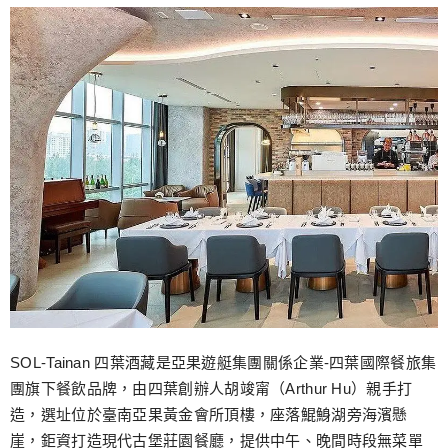
SOL-Tainan 四葉酒藏是亞果遊艇集團關係企業-四葉國際餐旅集
團旗下餐飲品牌，由四葉創辦人胡竣甯（Arthur Hu）親手打
造，選址位於臺南亞果黃金會所頂樓，座落鯤鯓湖旁海濱懸
崖，鉅資打造現代古堡莊園餐廳，提供中午、晚間時段無菜單