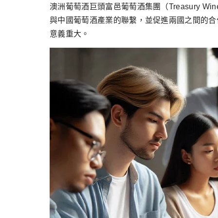
跳
澳洲葡萄酒巨頭富邑葡萄酒集團（Treasury W
至
與中國葡萄酒產業的聯繫，並促進兩國之間的合
主
意義重大。
要
內
容