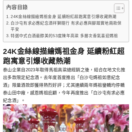
跳
內容目錄
至
24K金絲線描繪媽祖金身 延續粉紅超跑寓意引爆收藏熱潮
主
白沙屯有求必應紀念酒祥獅隨行 有求必應與腳踏實地兩款保
要
平安
內
特選中式白酒最醇美的53度陳年高粱 多層次香氣喜迎媽祖
容
24K金絲線描繪媽祖金身 延續粉紅超
跑寓意引爆收藏熱潮
泰山企業自2023年取得馬祖高粱總經銷之後，結合在地文化推
出多款限定紀念酒。去年度首度推出「白沙屯媽祖如意紀念
酒」限量酒款即獲得熱烈好評；尤其連續兩年媽祖鑾轎均停轎
泰山田中廠，感恩媽祖庇顧，今年再度推出「白沙屯有求必應
紀念酒」。