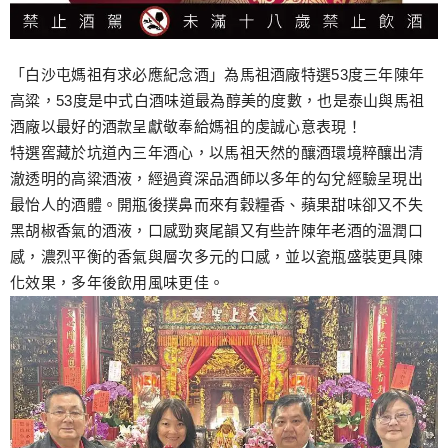
「白沙屯媽祖有求必應紀念酒」為馬祖酒廠特選53度三年陳年
高粱，53度是中式白酒味道最為醇美的度數，也是泰山與馬祖
酒廠以最好的酒款呈獻敬奉給媽祖的虔誠心意表現！
特選窖藏於坑道內三年酒心，以馬祖天然的釀酒環境粹釀出清
澈透明的高粱酒液，經過資深品酒師以多年的勾兌經驗呈現出
最怡人的酒體。開瓶後撲鼻而來有穀糧香、蘋果甜味卻又不失
黑胡椒香氣的酒液，口感勁爽尾韻又有些許陳年老酒的溫潤口
感，濃烈平衡的香氣與層次多元的口感，並以瓷瓶盛裝更具陳
化效果，多年後飲用風味更佳。