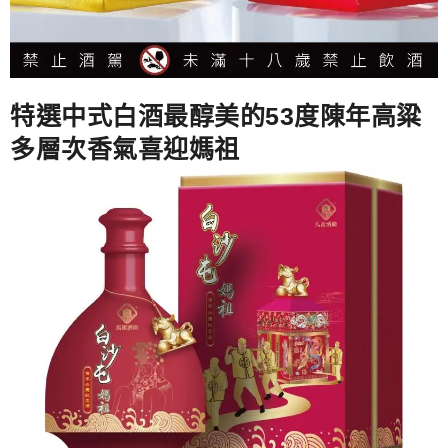
特選中式白酒最醇美的53度陳年高粱
多層次香氣喜迎媽祖