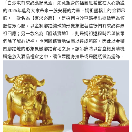
「白沙屯有求必應紀念酒」如意瓶身的福氣紅希望在人心動盪
的2025年能為大家帶來一股安穩的力量。媽祖鑾轎上的金獅吊
飾，一款名為【有求必應】，是採用白沙屯媽祖出巡啟程為傾
聽信眾心願，以金獅腳踏繡球的形象象徵著信徒們有求必得媽
祖回應；另一款名為【腳踏實地】，則是媽祖返程時希望信眾
們除了誠心祈福，也因腳踏實地做事以達成所願，因此以金獅
四腳踏地的形象象徵腳踏實地之意。該吊飾將以盲盒概念隨機
贈送放入酒品禮盒之中，讓信眾隨身攜帶或是隨瓶做為擺飾。