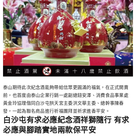
泰山期待此次紀念酒能夠帶給信眾更圓滿的福氣，在正式開賣
前，也首度由泰山企業行銷一處副總鈕安澤、消費食品事業處
黃金玲協理偕同白沙屯拱天宮主委洪文華主委、總幹事陳春
發，一起為聯名商品進行祈福團拜並祈求進香平安。
白沙屯有求必應紀念酒祥獅隨行 有求
必應與腳踏實地兩款保平安