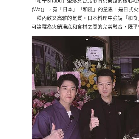
「和十Shabu」坐落於台北市南京東路的核
(Wa)」，有「日本」「和風」的意思，是日
一種內斂又高雅的氣質。日本料理中強調「和食」
可詮釋為火鍋湯底和食材之間的完美融合，既平