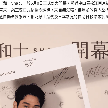
和十Shabu」於5月8日正式盛大開幕，鄰近中山區松江南
帶來一鍋正統日式鍋物の純粹，來自無濃縮、無添加的職人堅持。
軌道自動送餐系統，搭配線上點餐及日本常見的自助付款結帳系