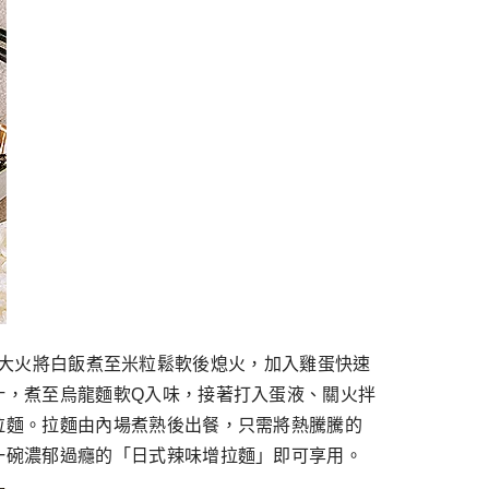
汁，開大火將白飯煮至米粒鬆軟後熄火，加入雞蛋快速
汁，煮至烏龍麵軟Q入味，接著打入蛋液、關火拌
拉麵。拉麵由內場煮熟後出餐，只需將熱騰騰的
一碗濃郁過癮的「日式辣味增拉麵」即可享用。