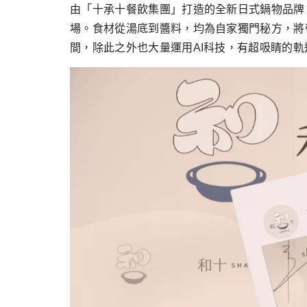
跳
由「十承十餐飲集團」打造的全新日式鍋物品牌「
至
場。食材從湯底到醬料，均為自家獨門秘方，將
主
間，除此之外也大量運用AI科技，有超吸睛的
要
內
容