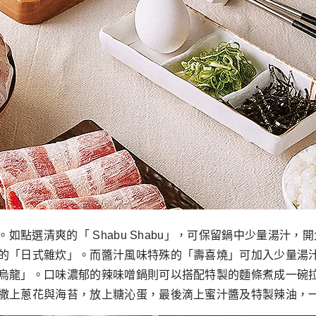
。如點選清爽的「 Shabu Shabu」，可保留鍋中少量湯
的「日式雜炊」。而醬汁風味特殊的「壽喜燒」可加入少量湯
烏龍」。口味濃郁的辣味噌鍋則可以搭配特製的麵條煮成一碗
撒上蔥花與海苔，放上糖沁蛋，最後滴上蜜汁醬及特製辣油，