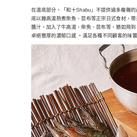
在湯底部分，「和十Shabu」不提供過多複雜的
底以雞高湯熬煮柴魚、昆布等正宗日式食材，帶來
醬汁，加入了牛高湯、柴魚、昆布等，猶如飛到
卓絕豐厚的濃郁口感 。滿足各種不同顧客的味