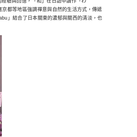
的經驗與回憶，「和」在日語中讀作「わ
呼應京都等地區強調禪意與自然的生活方式，傳遞
abu」結合了日本關東的濃郁與關西的清淡，也