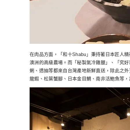
在肉品方面，「和十Shabu」秉持著日本匠人
澳洲的高級農場。而「秘製氣冷雞腿」、「究好
蜊、透抽等都來自台灣產地新鮮直送，除此之外
龍蝦、松葉蟹腳、日本金目鯛、南非活鮑魚等，