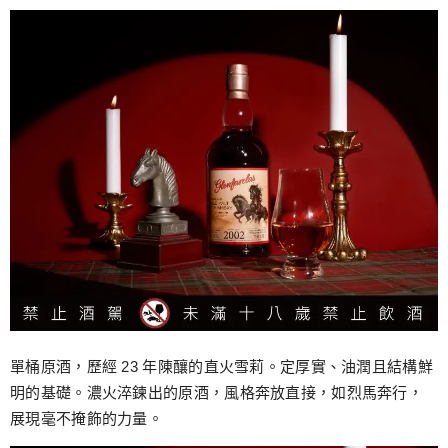
單桶原酒，歷經 23 年陳釀的直火雪莉。定厚實、油潤且結構鮮
明的基礎。濃火淬鍊出的原酒，風格奔放直接，如烈馬奔行，
展現毫不掩飾的力量。