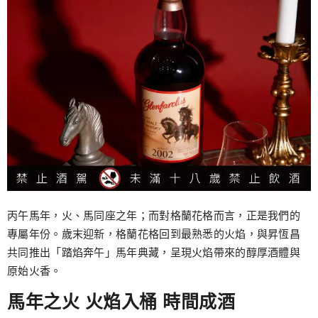
丙午馬年，火、馬同座之年；而對格蘭花格而言，正是我們的
專屬年份。歲末迎新，格蘭花格回到最熟悉的火焰，與昇恆昌
共同推出「踏焰奔午」馬年典藏，呈現火焰帶來的醇厚酒體與
原始火香。
馬年之火 火焰入桶 時間成酒