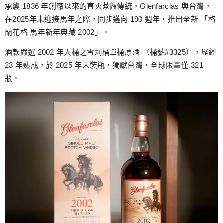
跳
承襲 1836 年創廠以來的直火蒸餾傳統，Glenfarclas 與台灣，
至
在2025年末迎接馬年之際，同步邁向 190 週年，推出全新 「格
主
蘭花格 馬年新年典藏 2002」。
要
酒款嚴選 2002 年入桶之雪莉桶單桶原酒 （桶號#3325），歷經
內
23 年熟成，於 2025 年末裝瓶，獨獻台灣，全球限量僅 321
容
瓶。