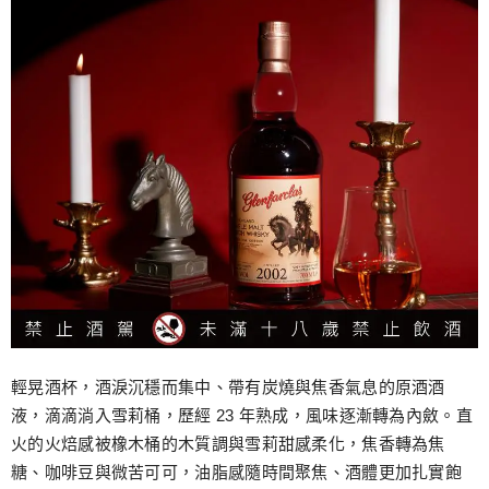
輕晃酒杯，酒淚沉穩而集中、帶有炭燒與焦香氣息的原酒酒
液，滴滴淌入雪莉桶，歷經 23 年熟成，風味逐漸轉為內斂。直
火的火焙感被橡木桶的木質調與雪莉甜感柔化，焦香轉為焦
糖、咖啡豆與微苦可可，油脂感隨時間聚焦、酒體更加扎實飽