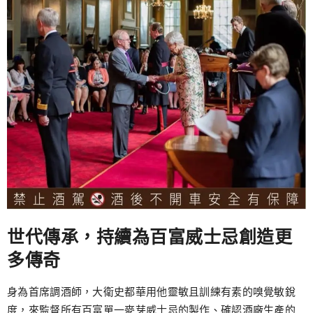
世代傳承，持續為百富威士忌創造更
多傳奇
身為首席調酒師，大衛史都華用他靈敏且訓練有素的嗅覺敏銳
度，來監督所有百富單一麥芽威士忌的製作、確認酒廠生產的