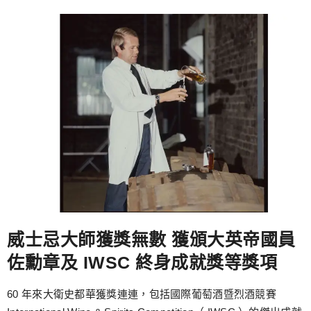
威士忌大師獲獎無數 獲頒大英帝國員
佐勳章及 IWSC 終身成就獎等獎項
60 年來大衛史都華獲獎連連，包括國際葡萄酒暨烈酒競賽