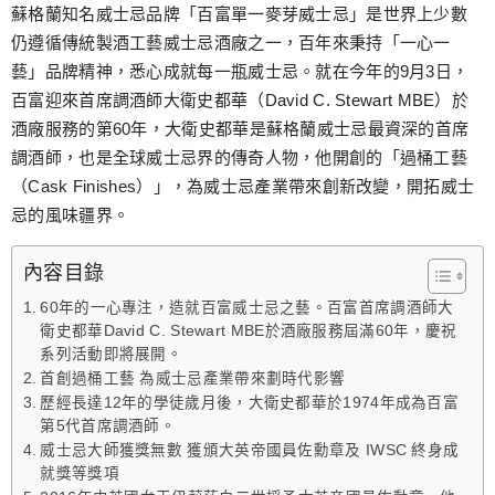
跳
蘇格蘭知名威士忌品牌「百富單一麥芽威士忌」是世界上少數
至
仍遵循傳統製酒工藝威士忌酒廠之一，百年來秉持「一心一
主
藝」品牌精神，悉心成就每一瓶威士忌。就在今年的9月3日，
要
百富迎來首席調酒師大衛史都華（David C. Stewart MBE）於
內
酒廠服務的第60年，大衛史都華是蘇格蘭威士忌最資深的首席
容
調酒師，也是全球威士忌界的傳奇人物，他開創的「過桶工藝
（Cask Finishes）」，為威士忌產業帶來創新改變，開拓威士
忌的風味疆界。
內容目錄
60年的一心專注，造就百富威士忌之藝。百富首席調酒師大
衛史都華David C. Stewart MBE於酒廠服務屆滿60年，慶祝
系列活動即將展開。
首創過桶工藝 為威士忌產業帶來劃時代影響
歷經長達12年的學徒歲月後，大衛史都華於1974年成為百富
第5代首席調酒師。
威士忌大師獲獎無數 獲頒大英帝國員佐勳章及 IWSC 終身成
就獎等獎項