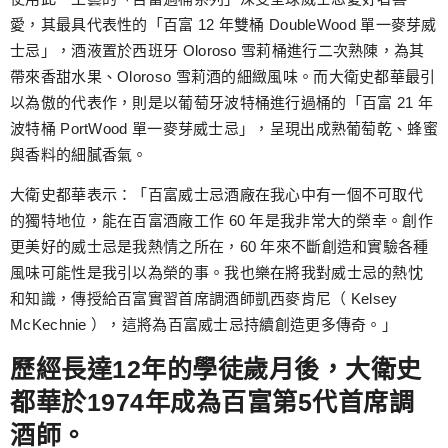
愛，其最具代表性的「百富 12 年雙桶 DoubleWood 單一麥芽威
士忌」，酒液置於西班牙 Oloroso 雪莉桶進行二次熟陳，為其
帶來香甜水果、Oloroso 雪莉酒的細緻風味。而大衛史都華最引
以為傲的代表作，則是以葡萄牙波特桶進行過桶的「百富 21 年
波特桶 PortWood 單一麥芽威士忌」，呈現出成熟葡萄乾、蜂蜜
與香料的細膩香氣。
大衛史都華表示：「百富威士忌酒廠在我心中有一個不可取代
的獨特地位，能在百富酒廠工作 60 年是我非常大的榮幸。創作
更美好的威士忌是我熱情之所在，60 年來不斷創造和實驗各種
風味可能性是我引以為榮的事。我也樂在將我對威士忌的熱忱
和知識，傳授給百富實習首席調酒師凱西麥肯尼（ Kelsey
McKechnie ），這將為百富威士忌持續創造更多傳奇。」
歷經長達12年的學徒歲月後，大衛史
都華於1974年成為百富第5代首席調
酒師。