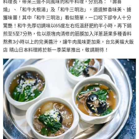
料理長，帶來三道不同風味的和牛料理，分別為：「壽喜
燒」、「和牛大根湯」及「和牛三明治」，道道鮮香味美、擄
獲味蕾！其中「和牛三明治」看似簡單，一口咬下卻令人十分
驚艷！和牛先厚切調味以65度左右低溫舒肥約半小時，再下鍋
煎至5至7分熟，佐以原塊肉清修的筋膜加入洋蔥蔬果多種香料
熬煮3小時以上的完美醬汁，讓牛肉風味更加乘，台北美福大飯
店 晴山日本料理將於新一季菜單推出，敬請期待！