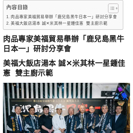
跳
內容目錄
至
肉品專家美福貿易舉辦「鹿兒島黑牛日本一」研討分享會
主
美福大飯店湯本 誠✕米其林一星鍾佳憲 雙主廚示範
要
內
肉品專家美福貿易舉辦「鹿兒島黑牛
容
日本一」研討分享會
美福大飯店湯本 誠✕米其林一星鍾佳
憲 雙主廚示範