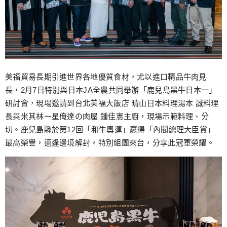
美福貿易長期引進世界各地優質食材，尤以進口精品牛肉見
長，2月7日特別與日本JA全農共同舉辦「鹿兒島黑牛日本一」
研討會，現場邀請到台北美福大飯店 晴山日本料理湯本 誠料理
長與米其林一星俺達の肉屋 鍾佳憲主廚，現場示範料理、分
切。鹿兒島縣於第12回「和牛奧運」贏得「內閣總理大臣賞」
最高榮譽，適逢邊境解封，特別組團來台，分享此冠軍榮耀。