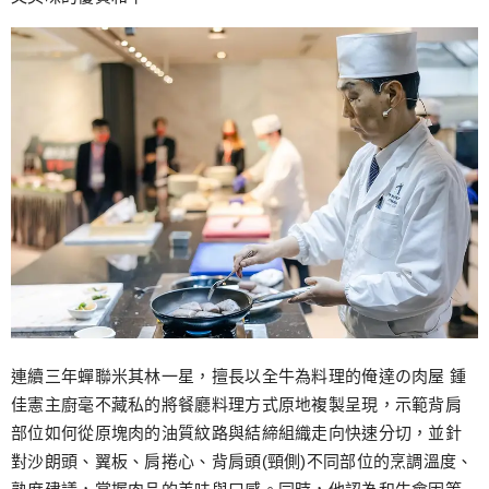
連續三年蟬聯米其林一星，擅長以全牛為料理的俺達の肉屋 鍾
佳憲主廚毫不藏私的將餐廳料理方式原地複製呈現，示範背肩
部位如何從原塊肉的油質紋路與結締組織走向快速分切，並針
對沙朗頭、翼板、肩捲心、背肩頭(頸側)不同部位的烹調溫度、