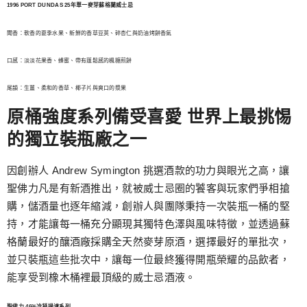
1996 PORT DUNDAS 25年單一麥芽蘇格蘭威士忌
聞香：軟香的夏季水果、新鮮的香草豆莢、碎杏仁與奶油烤餅香氣
口感：淡淡花果香、蜂蜜、帶有蓬鬆感的楓糖煎餅
尾韻：生薑、柔和的香草、椰子片與爽口的漿果
原桶強度系列備受喜愛 世界上最挑惕
的獨立裝瓶廠之一
因創辦人 Andrew Symington 挑選酒款的功力與眼光之高，讓
聖佛力凡是有新酒推出，就被威士忌圈的饕客與玩家們爭相搶
購，儲酒量也逐年縮減，創辦人與團隊秉持一次裝瓶一桶的堅
持，才能讓每一桶充分顯現其獨特色澤與風味特徵，並透過蘇
格蘭最好的釀酒廠採購全天然麥芽原酒，選擇最好的單批次，
並只裝瓶這些批次中，讓每一位最終獲得開瓶榮耀的品飲者，
能享受到橡木桶裡最頂級的威士忌酒液。
聖佛力 46%冷凝過濾系列