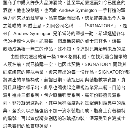
瓶商手中購入許多大品牌酒款，甚至早期營運而如今已關廠的
酒廠，他也沒錯過，也因此 Andrew Symington 一手打造的聖
佛力向來以酒藏豐富、品質高超而聞名，總是能裝瓶出令人為
之驚嘆的 IB 威士忌。如同公司名稱 —- 「SIGNATORY」，是
來自 Andrew Symington 兄弟當時的靈機一動，希望透過各年
代的指標性人物，能替每一個單桶裝瓶的威士忌簽名，讓每一
款酒成為獨一無二的作品，殊不知，令這對兄弟始料未及的是
—- 由聖佛力選出的第一桶 1968 格蘭利威，在找到適合提筆的
人簽名前，就已搶購一空，也因此契機，SIGNATORY 開啟其
細膩縝密的裝瓶事業，後來產出的每一份作品，SIGNATORY都
將選出的單桶桶號、蒸餾日期、裝瓶日期與裝瓶數等資訊，真
實且具體地標示出，此舉也讓後起之輩視為業界典範。目前台
灣引進共三個系列，包含原桶強度系列、高年份臻選典藏系
列、非冷凝過濾系列，其中原桶強度系列是聖佛利經典中的經
典，全系列以原桶強度不加一滴水裝瓶而成，瓶身上有著獨特
的編號，再以質感精美剔透的玻璃瓶包裝，深深受到台灣威士
忌老饕們的欣賞與鍾愛。