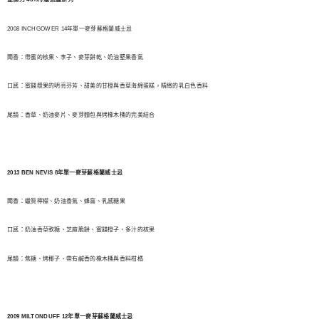
2008 INCHGOWER 14年單一麥芽蘇格蘭威士忌
聞香：帶蜜的核果、李子、麥芽餅乾、奶油堅果香氣
口感：蜜餞漿果的明亮芬芳、甜美的甘橙與香草海綿蛋糕，精緻的乳白色香料
尾韻：香草、奶油麥片、麥芽麵包與烤橡木桶的完美結合
2013 BEN NEVIS 8年單一麥芽蘇格蘭威士忌
聞香：蠟質檸檬、奶油香氣、蜂窩、乳感糖果
口感：奶油香草軟糖、芝麻脆餅、蜜餞橙子、多汁的核果
尾韻：焦糖、烤椰子、帶有鹹香的橡木桶與香料柑橘
2009 MILTONDUFF 12年單一麥芽蘇格蘭威士忌