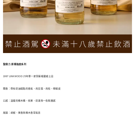
聖佛力 原桶強度系列
1997 LINKWOOD 25年單一麥芽蘇格蘭威士忌
聞香：帶有奶油糕點的香氣、肉豆蔻、肉桂、檸檬皮
口感：溫暖的橡木桶、核果、奶凍與一些焦糖感
尾韻：胡椒、果香與橡木香草氣息