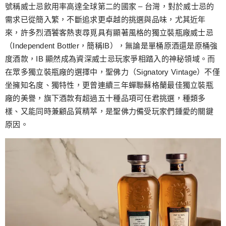
跳
號稱威士忌飲用率高達全球第二的國家 – 台灣，對於威士忌的
至
需求已從簡入繁，不斷追求更卓越的挑選與品味，尤其近年
主
來，許多烈酒饕客熱衷尋覓具有顯著風格的獨立裝瓶廠威士忌
要
（Independent Bottler，簡稱IB），無論是單桶原酒還是原桶強
內
度酒款，IB 顯然成為資深威士忌玩家爭相踏入的神秘領域。而
容
在眾多獨立裝瓶廠的選擇中，聖佛力（Signatory Vintage）不僅
坐擁知名度、獨特性，更曾連續三年蟬聯蘇格蘭最佳獨立裝瓶
廠的美譽，旗下酒款有超過五十種品項可任君挑選，種類多
樣、又能同時兼顧品質精萃，是聖佛力備受玩家們鍾愛的關鍵
原因。