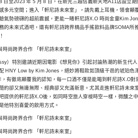
 月 18 日至2023 年 5 月 8 日，在新光三越信義新天地A
感多元空間；進入「軒尼詩未來室」，請先戴上耳機，領會顛
勢磅礴的超前震撼，更能一睹軒尼詩X.O 時尚金童Kim Jo
未來式酒吧，還有軒尼詩跨界精品手搖飲料品牌SOMA所推出的「
！
essy）特別邀請近期因電影《想見你》引起討論熱潮的新生代
NY Low by Kim Jones，絕妙將鞋款如頂級干邑的
的合作，有徹底顛覆我的認知，每一口酒不僅是能喝到軒尼詩X.O對於
簡約卻又無邊無際、經典卻又充滿新意。尤其走進軒尼詩未來
吧提供的軒尼詩X.O後，如同時空旅人穿梭時空一樣，微醺之
，都是他特別喜愛的飲用方式。