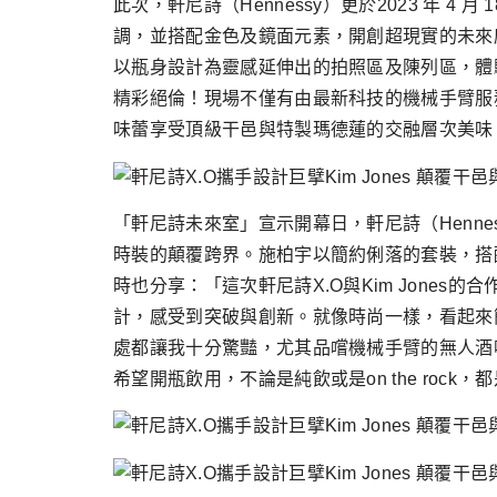
此次，軒尼詩（Hennessy）更於2023 年 4
調，並搭配金色及鏡面元素，開創超現實的未來
以瓶身設計為靈感延伸出的拍照區及陳列區，體驗氣
精彩絕倫！現場不僅有由最新科技的機械手臂服務的
味蕾享受頂級干邑與特製瑪德蓮的交融層次美味
「軒尼詩未來室」宣示開幕日，軒尼詩（Henn
時裝的顛覆跨界。施柏宇以簡約俐落的套裝，搭配 H
時也分享：「這次軒尼詩X.O與Kim Jones
計，感受到突破與創新。就像時尚一樣，看起來
處都讓我十分驚豔，尤其品嚐機械手臂的無人酒
希望開瓶飲用，不論是純飲或是on the rock