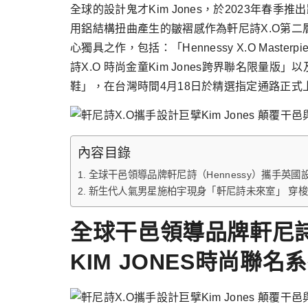
跳
全球的設計鬼才Kim Jones，於2023年
至
用鋁結構扭曲產生的皺褶感作為軒尼詩X.O第
主
心獨具之作，包括：「Hennessy X.O Masterpiec
要
詩X.O 時尚金童Kim Jones跨界聯名限量版」以及
內
鞋」，在台灣時間4月18日於精選指定通路正式
容
內容目錄
全球干邑領導品牌軒尼詩（Hennessy）攜手英國設
新生代人氣男星施柏宇現身「軒尼詩未來室」 穿梭
全球干邑領導品牌軒尼詩（
KIM JONES時尚