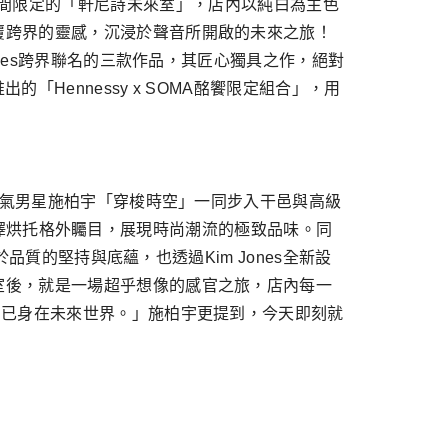
11店設立期間限定的「軒尼詩未來室」，店內以純白為主色
覆跨界的靈感，沉浸於聲音所開啟的未來之旅！
nes跨界聯名的三款作品，其匠心獨具之作，絕對
Hennessy x SOMA酩饗限定組合」，用
人氣男星施柏宇「穿梭時空」一同步入干邑與高級
琥珀色澤烘托格外矚目，展現時尚潮流的極致品味。同
品質的堅持與底蘊，也透過Kim Jones全新設
室後，就是一場超乎想像的感官之旅，店內每一
中已身在未來世界。」施柏宇更提到，今天即刻就