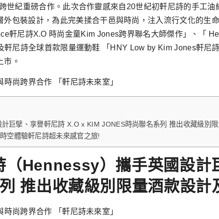
春季推出跨世紀重磅合作。此次合作靈感來自20世紀初軒尼詩的手
二層外包裝設計，為此完美揉合干邑與時尚，注入流行文化的生
e軒尼詩X.O 時尚金童Kim Jones跨界聯名大師傑作」、「 Hennessy X
軒尼詩全球首款限量運動鞋 「HNY Low by Kim Jones軒尼
上市。
計巨擘、享譽軒尼詩 X.O x KIM JONES時尚聯名系列 推出收藏
時空體驗軒尼詩超未來感官之旅!
Hennessy）攜手英國設計巨
聯名系列 推出收藏級別限量酒款設