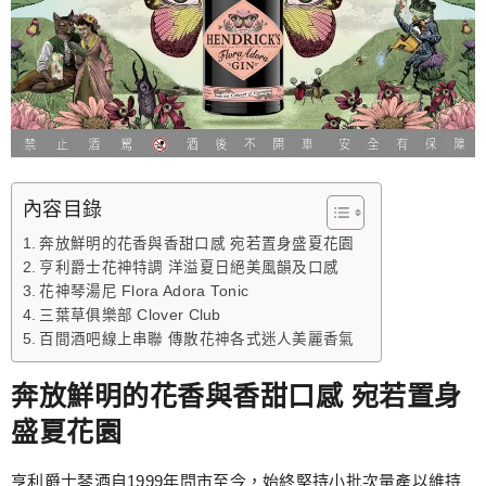
內容目錄
奔放鮮明的花香與香甜口感 宛若置身盛夏花園
亨利爵士花神特調 洋溢夏日絕美風韻及口感
花神琴湯尼 Flora Adora Tonic
三葉草俱樂部 Clover Club
百間酒吧線上串聯 傳散花神各式迷人美麗香氣
奔放鮮明的花香與香甜口感 宛若置身
盛夏花園
亨利爵士琴酒自1999年問市至今，始終堅持小批次量產以維持