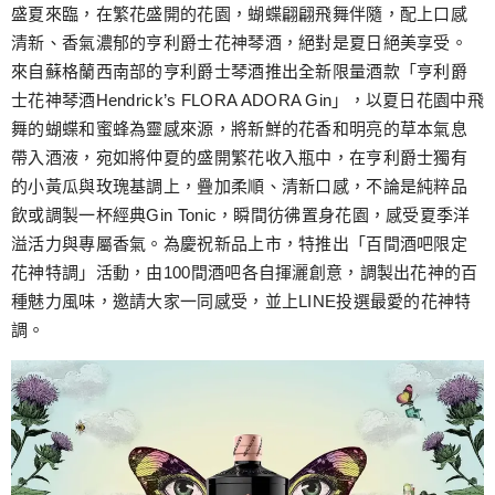
跳
盛夏來臨，在繁花盛開的花園，蝴蝶翩翩飛舞伴隨，配上口感
至
清新、香氣濃郁的亨利爵士花神琴酒，絕對是夏日絕美享受。
主
來自蘇格蘭西南部的亨利爵士琴酒推出全新限量酒款「亨利爵
要
士花神琴酒Hendrick’s FLORA ADORA Gin」，以夏日花園中飛
內
舞的蝴蝶和蜜蜂為靈感來源，將新鮮的花香和明亮的草本氣息
容
帶入酒液，宛如將仲夏的盛開繁花收入瓶中，在亨利爵士獨有
的小黃瓜與玫瑰基調上，疊加柔順、清新口感，不論是純粹品
飲或調製一杯經典Gin Tonic，瞬間彷彿置身花園，感受夏季洋
溢活力與專屬香氣。為慶祝新品上市，特推出「百間酒吧限定
花神特調」活動，由100間酒吧各自揮灑創意，調製出花神的百
種魅力風味，邀請大家一同感受，並上LINE投選最愛的花神特
調。