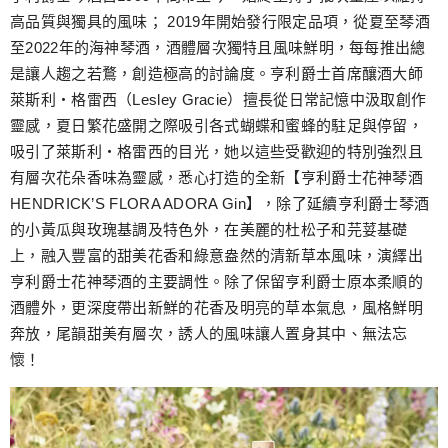
高品質與獨具的風味； 2019年開始發行限定品項，從夏至琴酒
至2022年的海神琴酒，酒體層次獨特且風味鮮明，每每推出總
是讓人趨之若鶩，創造極高的討論度。亨利爵士首席釀酒大師
萊斯利・格雷西（Lesley Gracie）擅長從日常記憶中汲取創作
靈感，夏日繁花盛開之際吸引各式蝴蝶和蜜蜂的駐足與停留，
吸引了萊斯利・格雷西的目光，她以這些受歡迎的特別強烈且
有層次花朵香味為靈感，悉心打造的全新【亨利爵士花神琴酒
HENDRICK’S FLORA ADORA Gin】，除了延續亨利爵士琴酒
的小黃瓜與玫瑰基調及特色外，在美麗的杜松子和芫荽基礎
上，融入豐富的甜美花香和綠意盎然的清新草本風味，演繹出
亨利爵士花神琴酒的主要調性。除了保留亨利爵士原本柔順的
酒體外，更深度帶出新鮮的花香及明亮的草本氣息，風格鮮明
奔放，尾韻甜美有層次，誘人的風味讓人置身其中、無法忘
懷！