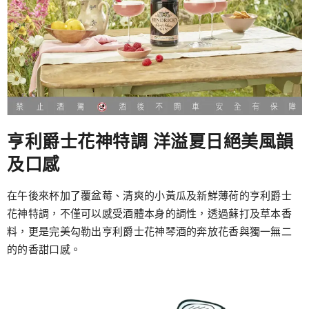
亨利爵士花神特調 洋溢夏日絕美風韻
及口感
在午後來杯加了覆盆莓、清爽的小黃瓜及新鮮薄荷的亨利爵士
花神特調，不僅可以感受酒體本身的調性，透過蘇打及草本香
料，更是完美勾勒出亨利爵士花神琴酒的奔放花香與獨一無二
的的香甜口感。