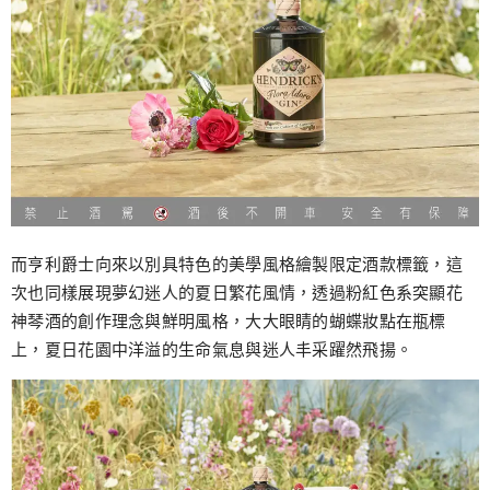
而亨利爵士向來以別具特色的美學風格繪製限定酒款標籤，這
次也同樣展現夢幻迷人的夏日繁花風情，透過粉紅色系突顯花
神琴酒的創作理念與鮮明風格，大大眼睛的蝴蝶妝點在瓶標
上，夏日花園中洋溢的生命氣息與迷人丰采躍然飛揚。