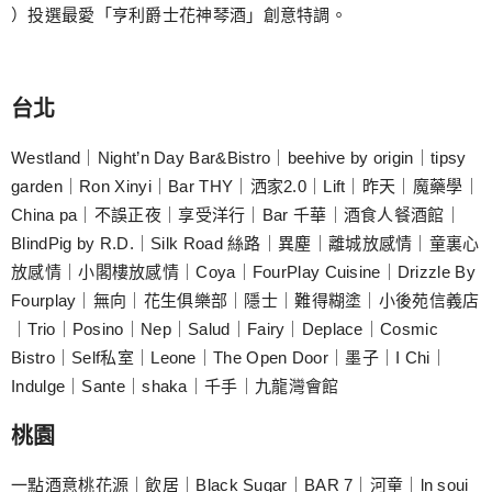
）投選最愛「亨利爵士花神琴酒」創意特調。
台北
Westland｜Night’n Day Bar&Bistro｜beehive by origin｜tipsy
garden｜Ron Xinyi｜Bar THY｜洒家2.0｜Lift｜昨天｜魔藥學｜
China pa｜不誤正夜｜享受洋行｜Bar 千華｜酒食人餐酒館｜
BlindPig by R.D.｜Silk Road 絲路｜異塵｜離城放感情｜童裏心
放感情｜小閣樓放感情｜Coya｜FourPlay Cuisine｜Drizzle By
Fourplay｜無向｜花生俱樂部｜隱士｜難得糊塗｜小後苑信義店
｜Trio｜Posino｜Nep｜Salud｜Fairy｜Deplace｜Cosmic
Bistro｜Self私室｜Leone｜The Open Door｜墨子｜I Chi｜
Indulge｜Sante｜shaka｜千手｜九龍灣會館
桃園
一點酒意桃花源｜飲居｜Black Sugar｜BAR 7｜河童｜ln soui