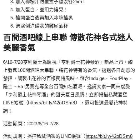
加入檸檬汁跟覆盆子糖漿各25ml
加入蛋白，並用力搖晃！
搖開蛋白後再加入冰塊搖晃
過濾倒進碟狀的雞尾酒杯
百間酒吧線上串聯 傳散花神各式迷人
美麗香氣
6/16-7/28亨利爵士為慶祝「亨利爵士花神琴酒」新品上市，線
上發起100間酒吧大串聯，將花神特有的香氣，透過各自創意的
發揮，調製出花神的百樣獨特風味。包含Indulge、FourPlay、
隱士、Bar馬賽克等全台百間知名酒吧，邀請大家一同來感受
「亨利爵士花神琴酒」的甜美夏日風情！立即掃描私藏酒窖
LINE帳號（
https://bit.ly/42oDSm8
），還可投選最愛花神特
調！
活動期間：2023/6/16-7/28
活動規則：掃描私藏酒窖的LINE帳號（
https://bit.ly/42oDSm8