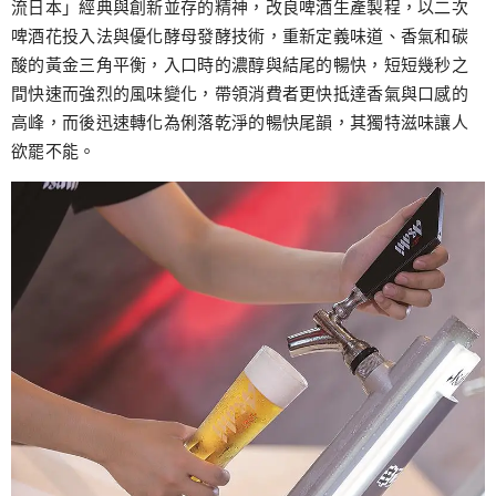
流日本」經典與創新並存的精神，改良啤酒生產製程，以二次
啤酒花投入法與優化酵母發酵技術，重新定義味道、香氣和碳
酸的黃金三角平衡，入口時的濃醇與結尾的暢快，短短幾秒之
間快速而強烈的風味變化，帶領消費者更快抵達香氣與口感的
高峰，而後迅速轉化為俐落乾淨的暢快尾韻，其獨特滋味讓人
欲罷不能。