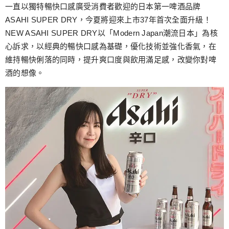
跳
一直以獨特暢快口感廣受消費者歡迎的日本第一啤酒品牌
至
ASAHI SUPER DRY，今夏將迎來上市37年首次全面升級！
主
NEW ASAHI SUPER DRY以「Modern Japan潮流日本」為核
要
心訴求，以經典的暢快口感為基礎，優化技術並強化香氣，在
內
維持暢快俐落的同時，提升爽口度與飲用滿足感，改變你對啤
容
酒的想像。