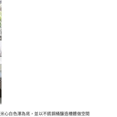
層拋磨的精米心白色澤為底，並以不銹鋼桶釀造槽體做空間