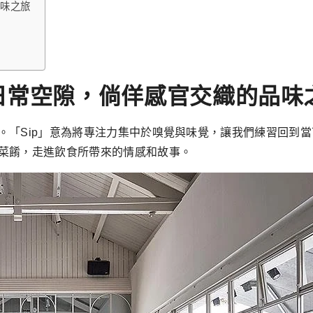
的品味之旅
ng 豐富日常空隙，倘佯感官交織的品
。「Sip」意為將專注力集中於嗅覺與味覺，讓我們練習回到
菜餚，走進飲食所帶來的情感和故事。