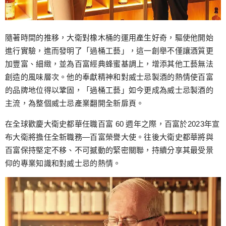
隨著時間的推移，大衛對橡木桶的運用產生好奇，驅使他開始
進行實驗，進而發明了「過桶工藝」，這一創舉不僅讓酒質更
加豐富、細緻，並為百富經典蜂蜜基調上，增添其他工藝無法
創造的風味層次。他的奉獻精神和對威士忌製酒的熱情使百富
的品牌地位得以鞏固，「過桶工藝」如今更成為威士忌製酒的
主流，為整個威士忌產業翻開全新扉頁。
在全球歡慶大衛史都華任職百富 60 週年之際，百富於2023年宣
布大衛將擔任全新職務—百富榮譽大使。往後大衛史都華將與
百富保持堅定不移、不可撼動的緊密關聯，持續分享其最受景
仰的專業知識和對威士忌的熱情。