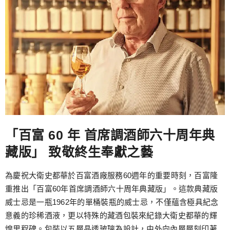
「百富 60 年 首席調酒師六十周年典
藏版」 致敬終生奉獻之藝
為慶祝大衛史都華於百富酒廠服務60週年的重要時刻，百富隆
重推出「百富60年首席調酒師六十周年典藏版」。這款典藏版
威士忌是一瓶1962年的單桶裝瓶的威士忌，不僅蘊含極具紀念
意義的珍稀酒液，更以特殊的藏酒包裝來紀錄大衛史都華的輝
煌里程碑。包裝以五層晶透玻璃為設計，由外向內層層刻印著