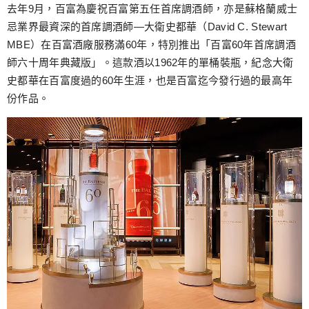
跳
去年9月，百富為慶祝百富第五任首席調酒師，亦是蘇格蘭威士
至
忌業界最資深的首席調酒師—大衛史都華（David C. Stewart
主
MBE）在百富酒廠服務滿60年，特別推出「百富60年首席調酒
要
師六十周年典藏版」。這款酒以1962年的單桶裝瓶，紀念大衛
內
史都華在百富度過的60年生涯，也是百富迄今發行過的最高年
容
份作品。