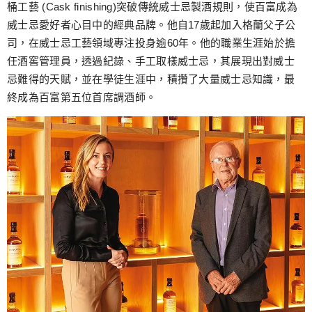
桶工藝 (Cask finishing)突破傳統威士忌製酒規則，使百富成為
威士忌愛好者心目中的經典品牌。他自17歲起加入格蘭父子公
司，在威士忌工藝領域專注投身逾60年。他的職業生涯始於擔
任酒窖管理員，透過紀錄、手工取樣威士忌，其展現出對威士
忌難得的天賦，並在學徒生涯中，積攢了大量威士忌知識，最
終成為百富第五位首席調酒師。