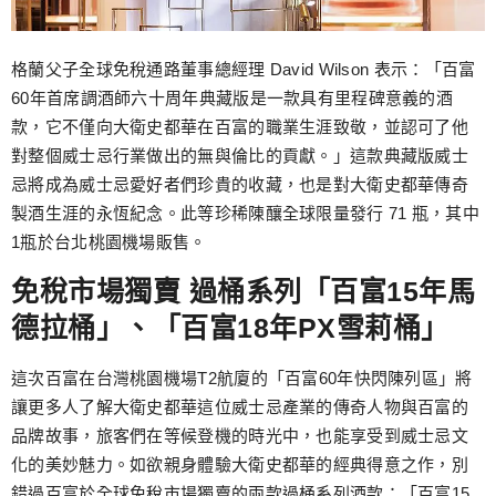
格蘭父子全球免稅通路董事總經理 David Wilson 表示：「百富
60年首席調酒師六十周年典藏版是一款具有里程碑意義的酒
款，它不僅向大衛史都華在百富的職業生涯致敬，並認可了他
對整個威士忌行業做出的無與倫比的貢獻。」這款典藏版威士
忌將成為威士忌愛好者們珍貴的收藏，也是對大衛史都華傳奇
製酒生涯的永恆紀念。此等珍稀陳釀全球限量發行 71 瓶，其中
1瓶於台北桃園機場販售。
免稅市場獨賣 過桶系列「百富15年馬
德拉桶」、「百富18年PX雪莉桶」
這次百富在台灣桃園機場T2航廈的「百富60年快閃陳列區」將
讓更多人了解大衛史都華這位威士忌產業的傳奇人物與百富的
品牌故事，旅客們在等候登機的時光中，也能享受到威士忌文
化的美妙魅力。如欲親身體驗大衛史都華的經典得意之作，別
錯過百富於全球免稅市場獨賣的兩款過桶系列酒款：「百富15