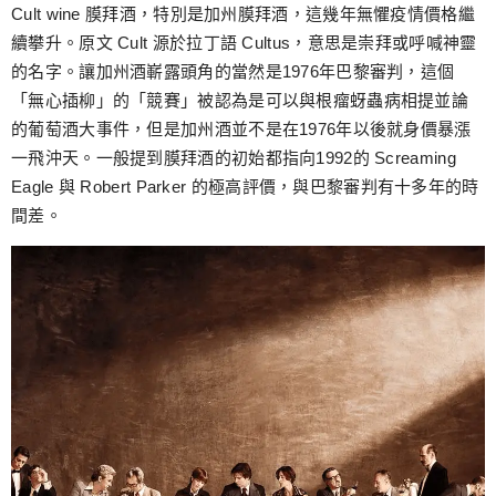
跳
Cult wine 膜拜酒，特別是加州膜拜酒，這幾年無懼疫情價格繼
至
續攀升。原文 Cult 源於拉丁語 Cultus，意思是崇拜或呼喊神靈
主
的名字。讓加州酒嶄露頭角的當然是1976年巴黎審判，這個
要
「無心插柳」的「競賽」被認為是可以與根瘤蚜蟲病相提並論
內
的葡萄酒大事件，但是加州酒並不是在1976年以後就身價暴漲
容
一飛沖天。一般提到膜拜酒的初始都指向1992的 Screaming
Eagle 與 Robert Parker 的極高評價，與巴黎審判有十多年的時
間差。