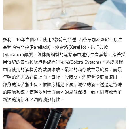
多利士10年白蘭地，使用3款葡萄品種–西班牙加泰隆尼亞原生
品種帕雷亞達(Parellada)、沙雷洛(Xarel lo)、馬卡貝歐
(Macabeo)釀製，經傳統銅製的蒸餾器中進行二次蒸餾，接著採
用傳統的索雷拉釀造系統進行熟成(Solera System)，熟成過程
中所使用的酒桶分為數層堆放，最老的酒存放在最底層，而最
年輕的酒則放在最上面，每隔一段時間，酒廠會從底層取出一
部分的酒裝瓶出售，依順序補足下層所減少的酒，透過這特殊
的陳釀系統，使得多利士白蘭地的風味保持一致，同時融合了
新酒的清新和老酒的濃郁特性。