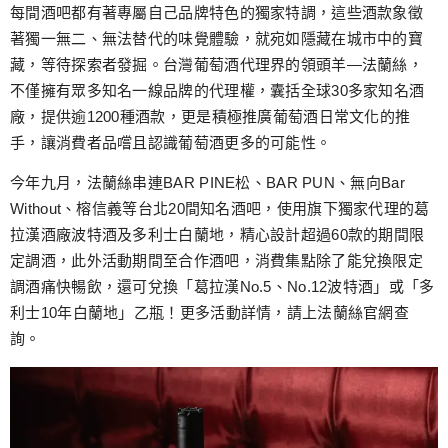
跳
每間酒吧都有著專屬自己品牌特色的獨家特調，這些酒款象徵
至
著獨一無二、無法替代的味覺體驗，就宛如隱藏在城市中的寶
主
藏，等待探索者發掘。台灣葡萄酒代理界的領頭羊—法蘭絲，
要
不僅擁有眾多知名一線品牌的代理權，囊括全球30多家知名酒
內
廠，提供逾1200種酒款，更是積極推廣葡萄酒日常文化的推
容
手，讓消費者品嚐且認識葡萄酒更多的可能性。
今年九月，法蘭絲串連BAR PINE松、BAR PUN、無向Bar
Without、榕信義等台北20間知名酒吧，使用旗下獨家代理的葛
拉漢酒廠波特酒及多利士白蘭地，精心設計超過60款的期間限
定調酒，此外活動期間至合作酒吧，消費集點除了能兌換限定
調酒痛快暢飲，還可兌換「葛拉漢No.5、No.12波特酒」或「多
利士10年白蘭地」乙瓶！更多活動詳情，請上法蘭絲官網查
詢。