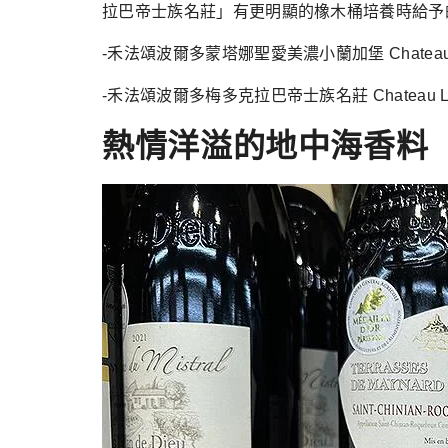
拉巴帝士族名莊」有更明顯的橡木桶培養時給予
-禾法頌波爾多蒙塔娜聖愛美濃小蘭加堡 Chateau Les 
-禾法頌波爾多梅多克拉巴帝士族名莊 Chateau La
熱情洋溢的地中海香料