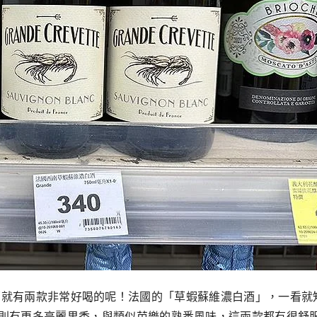
屬，剛好家樂福就有兩款非常好喝的呢！法國的「草蝦蘇維濃白酒」，
則有更多亮麗果香，與類似芭樂的熟悉風味，這兩款都有很舒