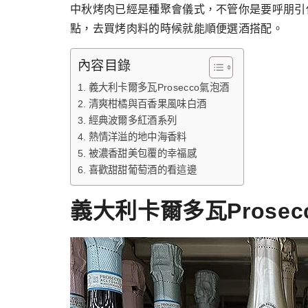
跳
中秋烤肉已經是種聚會儀式，不管你是要呼朋引
至
點，去買烤肉料的時候就能順便選酒搭配。
主
內容目錄
要
內
義大利卡爾多瓦Prosecco氣泡酒
清爽柑橘與百香果風味白酒
容
經典波爾多紅酒系列
熱情洋溢的地中海香料
被濃香甜美包覆的幸福感
喜歡甜甜葡萄酒的看這邊
義大利卡爾多瓦Prosec