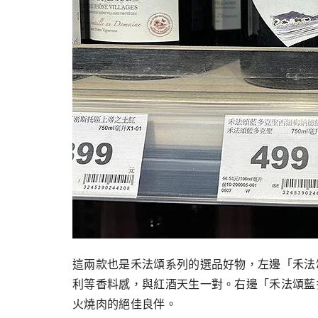
這兩款也是禾法頌系列的選品好物，左邊「禾法
利等香料感，與紅酒天生一對。右邊「禾法頌藍多克 Pi
火燒肉的絕佳良伴。