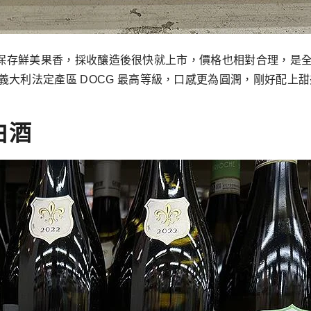
酒，為了保存鮮美果香，採收釀造後很快就上市，價格也相對合理，
義大利法定產區 DOCG 最高等級，口感更為圓潤，剛好配上
白酒