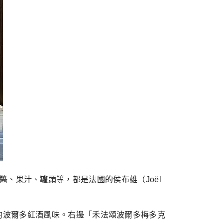
、果醬、果汁、罐頭等，都是法國的侯布雄（Joël
的波爾多紅酒風味。右邊「禾法頌波爾多梅多克