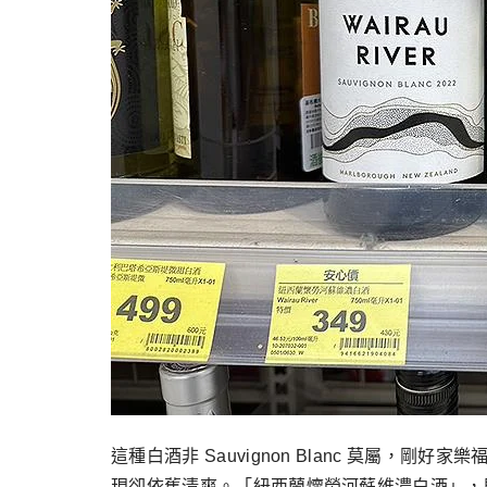
這種白酒非 Sauvignon Blanc 莫
現卻依舊清爽。「紐西蘭懷勞河蘇維濃白酒」，