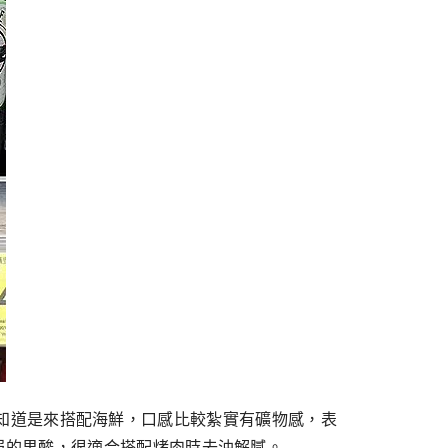
一看就知道是來搭配海鮮，口感比較紮實有礦物感，表
服的果酸，很適合搭配烤肉時去油解膩。