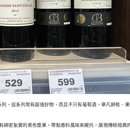
選品的禾法頌系列，這系列常有超值好物，而且不只有葡萄酒，舉凡餅乾
有綿密紮實的黑色漿果，帶點香料風味來襯托，展現傳統經典