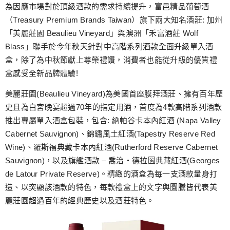
跳
為因應市場對於頂級酒款的需求持續提升，富邑精品葡萄酒
至
（Treasury Premium Brands Taiwan）旗下兩大知名酒莊: 加州
主
「美麗莊園 Beaulieu Vineyard」與澳洲「禾富酒莊 Wolf
要
Blass」聯手於今年秋天針對中高階系列酒款全面升級單入酒
內
盒，除了為中秋節獻上尊榮禮讚，消費者也能從升級的優質禮
容
盒感受全新品牌體驗!
美麗莊園(Beaulieu Vineyard)為美國首座膜拜酒莊、擁有百年歷
史且為白宮晚宴超過70年的指定用酒，首度為4款高階系列酒款
推出專屬單入酒盒包裝，包含: 納帕谷卡本內紅酒 (Napa Valley
Cabernet Sauvignon)、錦鏽風土紅酒(Tapestry Reserve Red
Wine)、羅斯福典藏卡本內紅酒(Rutherford Reserve Cabernet
Sauvignon)，以及旗艦酒款 – 喬治‧德拉圖典藏紅酒(Georges
de Latour Private Reserve)。精緻的酒盒為每一支酒款量身打
造、以突顯該酒款的特色，每款禮盒上的文字與圖騰皆代表美
麗莊園超過百年的經典歷史以及酒莊特色。