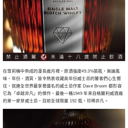
在雪莉桶中熟成的漫長歲月裡，原酒強度49.3%裝瓶，無論風
味、年份、酒質，皆令熱衷收藏高年份威士忌的饕客們心生嚮
往，就連全世界最享譽盛名的威士忌作家 Dave Broom 都形容
它為「卓越非凡」的傑作，最後一桶1949 年來自格蘭利威酒廠
的單一麥芽威士忌，目前全球限量 192 瓶，珍稀非凡。