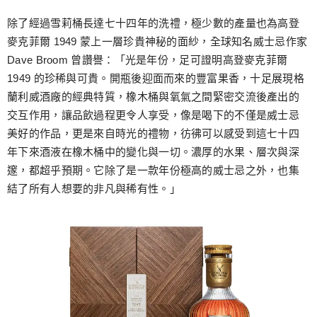
除了經過雪莉桶長達七十四年的洗禮，極少數的產量也為高登
麥克菲爾 1949 蒙上一層珍貴神秘的面紗，全球知名威士忌作家
Dave Broom 曾讚譽：「光是年份，足可證明高登麥克菲爾
1949 的珍稀與可貴。開瓶後迎面而來的豐富果香，十足展現格
蘭利威酒廠的經典特質，橡木桶與氧氣之間緊密交流後產出的
交互作用，讓品飲過程更令人享受，像是喝下的不僅是威士忌
美好的作品，更是來自時光的禮物，彷彿可以感受到這七十四
年下來酒液在橡木桶中的變化與一切。濃厚的水果、層次與深
邃，都超乎預期。它除了是一款年份極高的威士忌之外，也集
結了所有人想要的非凡與稀有性。」