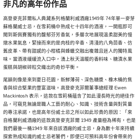
非凡的高年份作品
高登麥克菲爾私人典藏系列格蘭利威酒廠1949年 74年單一麥芽
蘇格蘭威士忌，在雪莉桶中熟成七十四年的酒液，一開瓶即可
聞到斯佩賽獨有的馥郁芬芳香氣，多層次地展現溫柔甜美的慢
燉水果氣息，緊接而來的是肉桂的辛香、清淺的八角茴香、仿
舊皮革、帶有甜感的小柑橘與蜂蠟交融出複雜且迷人的獨特風
味。當酒液緩緩流入口中，湧上秋天溫暖的香料味、糖漬水果
蛋糕與胡椒碎粒交織出的奇妙平衡。
尾韻則像是來到夏日花園，新鮮薄荷、深色糖漿、橡木桶的焦
香與綜合堅果的豐富滋味。高登麥克菲爾董事總經理 Ewen
Mackintosh 表示，這款在雪莉桶蘊含了如此漫長時光的絕佳作
品，可窺見無論是職人工藝的耐心、知識、技術含量與對質量
的專注承諾，也是高年份威士忌之所以如此珍貴的原因：「來
自格蘭利威酒廠的這款高登麥克菲爾 1949 產量極為稀有，也是
我們最後一桶1949 年來自該酒廠的威士忌，身為數十年來持續
探索熟成知識的威士忌老饕們，即便已可預料高年份會帶來的