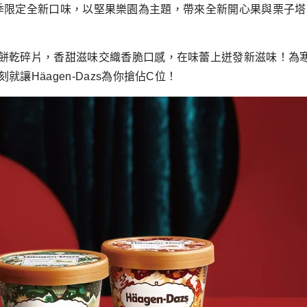
023冬季限定全新口味，以堅果樂園為主題，帶來全新開心果與栗
餅乾碎片，香甜滋味交織香脆口感，在味蕾上迸發新滋味！為
Häagen-Dazs為你搶佔C位！