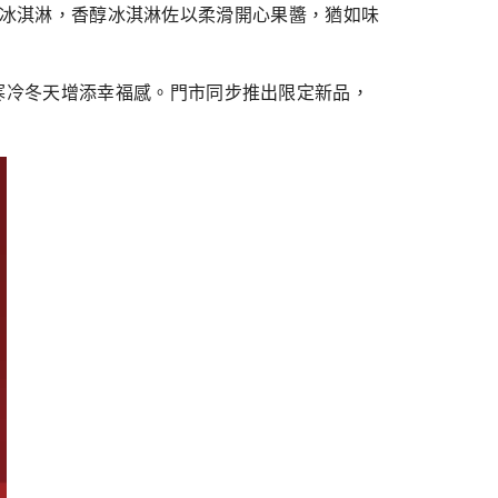
子塔冰淇淋，香醇冰淇淋佐以柔滑開心果醬，猶如味
寒冷冬天增添幸福感。門市同步推出限定新品，