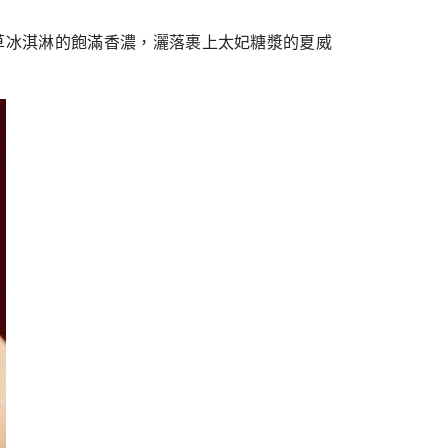
草冰淇淋的飽滿香濃，灑落裹上太妃糖漿的夏威