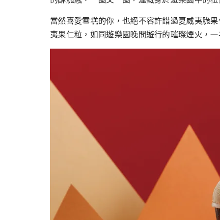
當然喜愛雪糕的你，也絕不容許錯過夏威夷脆果
夷果仁粒，如同遊樂園晚間遊行的璀璨煙火，一