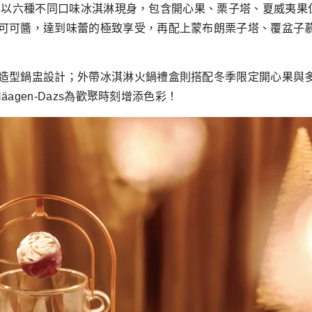
鍋，今年以六種不同口味冰淇淋現身，包含開心果、栗子塔、夏威
可可醬，達到味蕾的極致享受，再配上蒙布朗栗子塔、覆盆子
造型鍋盅設計；外帶冰淇淋火鍋禮盒則搭配冬季限定開心果與
äagen-Dazs為歡聚時刻增添色彩！