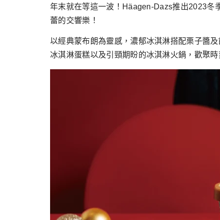
跳
年末就在等這一波！Häagen-Dazs推出2
至
蕾的交響樂！
主
以經典蒙布朗為靈感，濃郁冰淇淋搭配栗子醬及
要
冰淇淋蛋糕以及引頸期盼的冰淇淋火鍋，歡聚時刻就讓
內
容