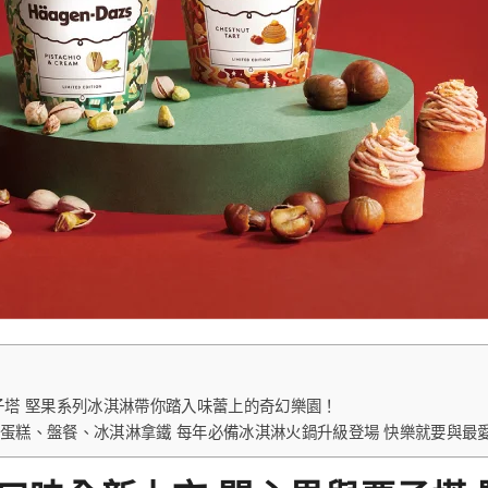
與栗子塔 堅果系列冰淇淋帶你踏入味蕾上的奇幻樂園！
季限定蛋糕、盤餐、冰淇淋拿鐵 每年必備冰淇淋火鍋升級登場 快樂就要與最