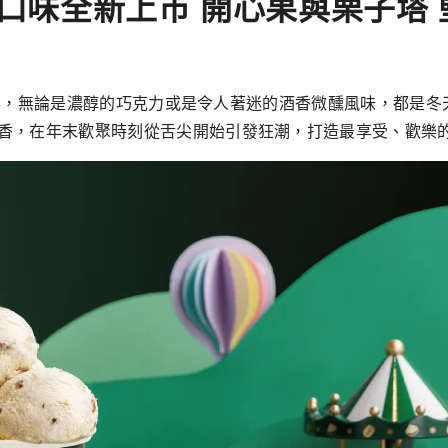
季限定口味全新上市 開心果與栗子
驚喜，無論是濃醇的巧克力或是令人著迷的酒香微醺風味，都是冬天不
香，在年末歡聚時刻從舌尖開始引發狂潮，打造最享受、歡樂