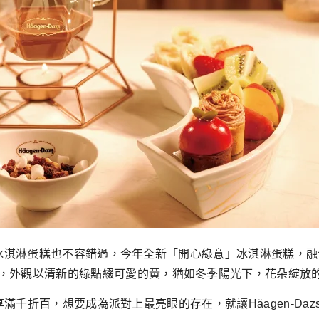
Dazs冰淇淋蛋糕也不容錯過，今年全新「開心綠意」冰淇淋蛋糕
，外觀以清新的綠點綴可愛的黃，猶如冬季陽光下，花朵綻放
糕即享滿千折百，想要成為派對上最亮眼的存在，就讓Häagen-Da