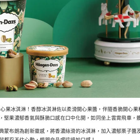
的就是開心果冰淇淋！香醇冰淇淋佐以柔滑開心果醬，伴隨香脆開
，堅果濃郁香氣與酥脆口感在口中化開，如同坐上雲霄飛車，
典蒙布朗為創新靈感，將香濃絲滑的冰淇淋，加入濃郁栗子醬
鼠都忍不住心動，想親自品嚐這絕妙口感！