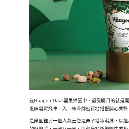
在Häagen-Dazs堅果樂園中，最受矚目
風味雲霄飛車，入口絲滑綿密質地搭配開心果醬
遊樂園裡另一個人氣王便是栗子塔冰淇淋，以經
的酥脆感，一圈又一圈，連藏身於遊樂園中的松