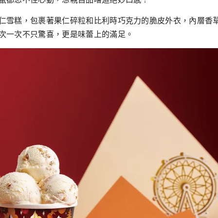
仁雪糕，包裹著果仁碎粒和比利時巧克力的脆皮外衣，內層香
次一次不只驚喜，更是味蕾上的滿足。