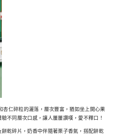
心果和杏仁碎粒的灑落，層次豐富，猶如坐上開心果
體驗不同層次口感，讓人屢屢讚嘆，愛不釋口！
及餅乾碎片，奶香中伴隨著栗子香氣，搭配餅乾