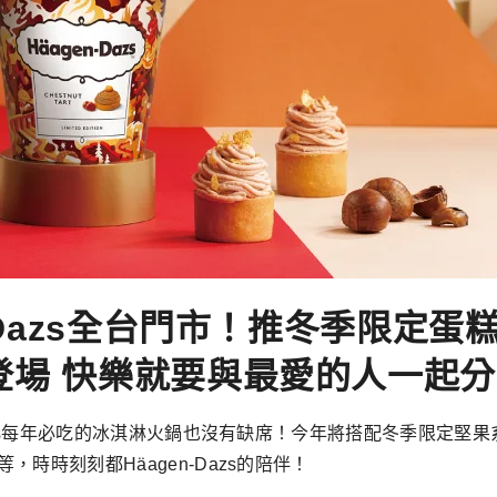
-Dazs全台門市！推冬季限定蛋
登場 快樂就要與最愛的人一起分
Dazs每年必吃的冰淇淋火鍋也沒有缺席！今年將搭配冬季限定
時時刻刻都Häagen-Dazs的陪伴！