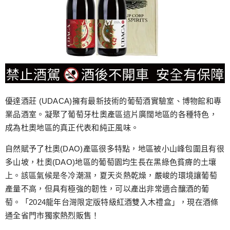
優達酒莊 (UDACA)擁有最新技術的葡萄酒實驗室、博物館和專
業品酒室。凝聚了葡萄牙杜奧產區這片廣闊地區的各種特色，
成為杜奧地區的真正代表和純正風味。
自然賦予了杜奧(DAO)產區很多特點，地區被小山峰包圍且有很
多山坡，杜奧(DAO)地區的葡萄園均生長在黑綠色貧瘠的土壤
上。該區氣候是冬冷潮濕，夏天炎熱乾燥，嚴峻的環境讓葡萄
產量不高，但具有極強的韌性，可以產出非常適合釀酒的葡
萄。「2024龍年台灣限定版特級紅酒雙入木禮盒」，現在酒條
通全省門市獨家熱烈販售！