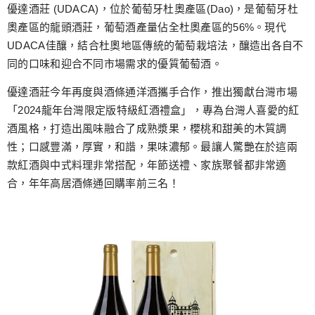
跳
優達酒莊 (UDACA)，位於葡萄牙杜奧產區(Dao)，是葡萄牙杜
至
奧產區的龍頭酒莊，葡萄酒產量佔全杜奧產區的56%。現代
主
UDACA佳釀，結合杜奧地區傳統的葡萄栽培法，釀造出各自不
要
同的口味和迎合不同市場需求的優質葡萄酒。
內
優達酒莊今年再度與酒條通洋酒攜手合作，推出獨獻台灣市場
容
「2024龍年台灣限定版特級紅酒禮盒」，專為台灣人喜愛的紅
酒風格，打造出風味融合了成熟漿果，櫻桃和甜美的木質調
性；口感豐滿，厚實，和諧，果味濃郁。最讓人驚艷在於這兩
款紅酒與中式料理非常搭配，年節送禮、家族聚餐都非常適
合，年年高居酒條通回購率前三名！