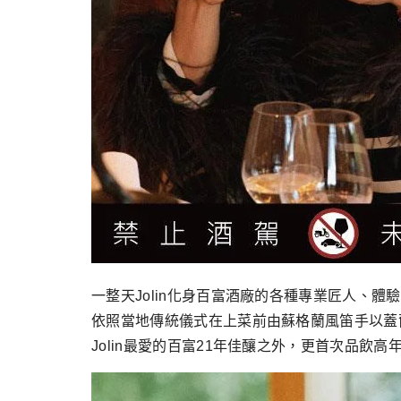
一整天Jolin化身百富酒廠的各種專業匠人、體
依照當地傳統儀式在上菜前由蘇格蘭風笛手以蓋
Jolin最愛的百富21年佳釀之外，更首次品飲