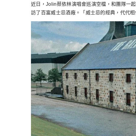
跳
近日，Jolin蔡依林演唱會巡演空檔，和團隊
至
訪了百富威士忌酒廠。「威士忌的經典，代代相傳
主
要
內
容