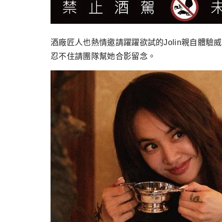
酒廠匠人也熱情邀請躍躍欲試的Jolin親自體
忍不住請團隊幫她合影留念。