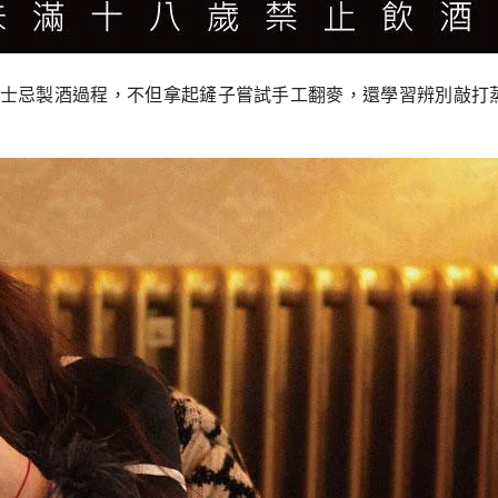
驗威士忌製酒過程，不但拿起鏟子嘗試手工翻麥，還學習辨別敲打蒸