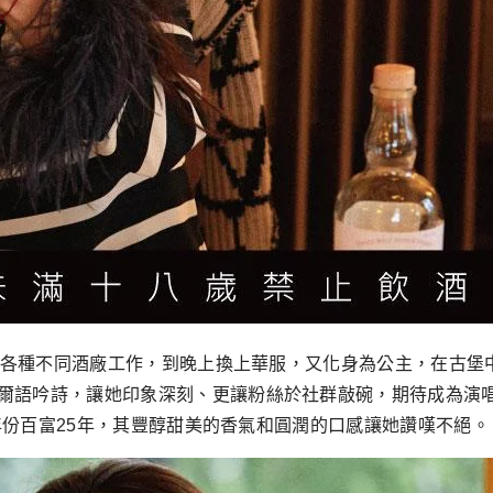
驗各種不同酒廠工作，到晚上換上華服，又化身為公主，在古堡中享
爾語吟詩，讓她印象深刻、更讓粉絲於社群敲碗，期待成為演
高年份百富25年，其豐醇甜美的香氣和圓潤的口感讓她讚嘆不絕。