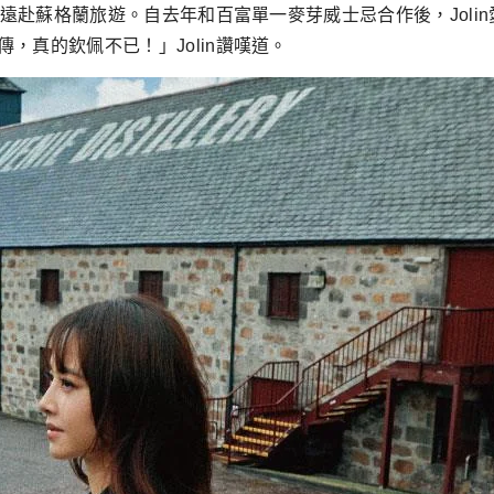
一起遠赴蘇格蘭旅遊。自去年和百富單一麥芽威士忌合作後，Jol
，真的欽佩不已！」Jolin讚嘆道。