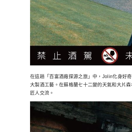
在這趟「百富酒廠探源之旅」中，Jolin化身好奇寶寶
大製酒工藝。在蘇格蘭七十二變的天氣和大片森林
匠人交流。