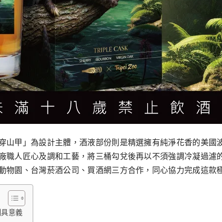
山甲」為設計主體，酒液部份則是精選擁有純淨花香的美國波本桶
廠職人匠心及調和工藝，將三桶勾兌後再以不須強調冷凝過濾的
動物園、台灣菸酒公司、買酒網三方合作，同心協力完成這款
別具意義