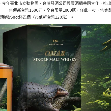
場，今年臺北市立動物園、台灣菸酒公司與買酒網共同合作，推出
」，售價新台幣1580元，全台限量1800瓶，僅此一批，售
動物Shot杯乙個（市值新台幣120元）。