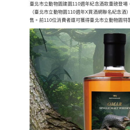
跳
臺北市立動物園建園110週年紀念酒款重磅登
至
（臺北市立動物園110週年X買酒網聯名紀念酒）
主
售。前110位消費者還可獲得臺北市立動物園特製
要
內
容