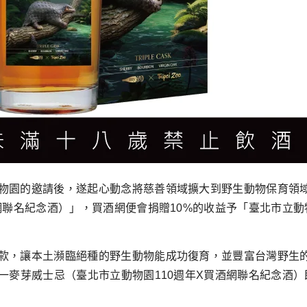
物園的邀請後，遂起心動念將慈善領域擴大到野生動物保育領域
酒網聯名紀念酒）」，買酒網便會捐贈10%的收益予「臺北市立
款，讓本土瀕臨絕種的野生動物能成功復育，並豐富台灣野生
一麥芽威士忌（臺北市立動物園110週年X買酒網聯名紀念酒）