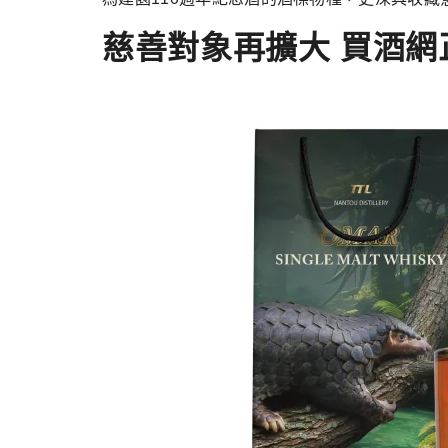
慈善對象再擴大 買酒