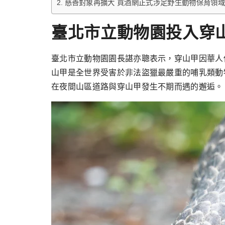
慈善對象再擴大 買酒網正式涉足野生動物保育領域
臺北市立動物園投入穿山
臺北市立動物園園長諶亦聰表示，穿山甲因華人
山甲是全世界受害於非法盜獵最嚴重的哺乳類動
在夜間山區道路與穿山甲發生不期而遇的邂逅。