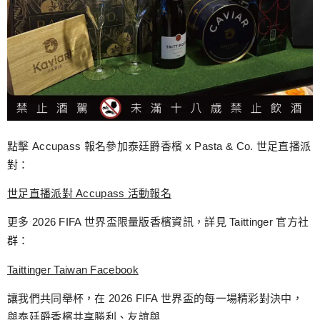
點擊 Accupass 報名參加泰廷爵香檳 x Pasta & Co. 世足直播派
對：
世足直播派對 Accupass 活動報名
更多 2026 FIFA 世界盃限量版香檳資訊，詳見 Taittinger 官方社
群：
Taittinger Taiwan Facebook
讓我們共同舉杯，在 2026 FIFA 世界盃的每一場精彩對決中，
與泰廷爵香檳共享勝利、友誼與