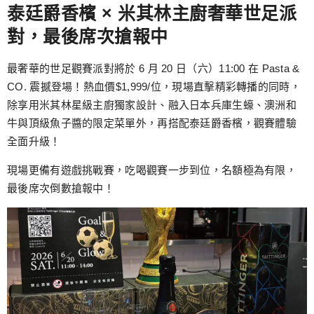
泰廷爵香檳 × 米其林主廚奢華世足派
對，最後席次搶報中
最奢華的世足觀賽派對將於 6 月 20 日（六）11:00 在 Pasta &
CO. 震撼登場！熱血價$1,999/位，現場直擊精彩轉播的同時，
除享用米其林星級主廚獨家設計、融入日本兵庫生蠔、澳洲和
牛與頂級魚子醬的限定菜單外，再搭配泰廷爵香檳，觀賽體驗
全面升級！
現場更備有遊戲挑戰賽，吃喝觀賽一步到位，名額極為有限，
最後席次倒數搶報中！