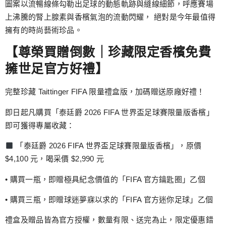
圖案以流暢線條勾勒出足球的動態軌跡與縫線細節，呼應賽場
上沸騰的腎上腺素與香檳氣泡的流動閃耀， 絕對是今年最值得
擁有的時尚藝術珍品。
【尊榮買贈倒數｜珍藏限定香檳免費
擁世足官方好禮】
完整珍藏 Taittinger FIFA 限量禮盒版，加碼贈送原廠好禮！
即日起凡購買「泰廷爵 2026 FIFA 世界盃足球賽限量版香檳」
即可獲得專屬收藏：
「泰廷爵 2026 FIFA 世界盃足球賽限量版香檳」，原價
$4,100 元，喝采價 $2,990 元
• 購買一瓶，即贈極具紀念價值的「FIFA 官方鑰匙圈」乙個
• 購買三瓶，即贈球迷夢寐以求的「FIFA 官方迷你足球」乙個
禮盒及贈品皆為官方授權，數量有限、送完為止，限定優惠錯