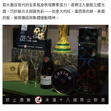
取大膽且現代的全黑瓶身表現賽事張力，酒標注入動態立體光
譜，巧妙融合主辦國色彩——加拿大的紅、墨西哥的綠、美國
的藍，展現團結與集體運動精神。