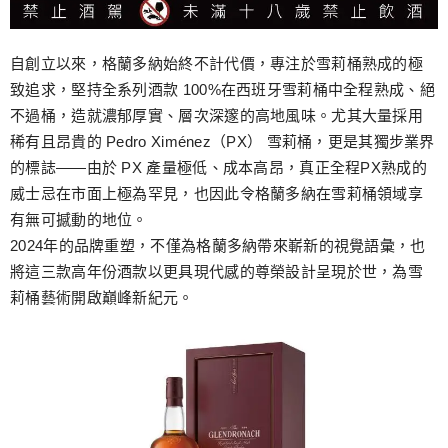
自創立以來，格蘭多納始終不計代價，專注於雪莉桶熟成的極
致追求，堅持全系列酒款 100%在西班牙雪莉桶中全程熟成、絕
不過桶，造就濃郁厚實、層次深邃的高地風味。尤其大量採用
稀有且昂貴的 Pedro Ximénez（PX） 雪莉桶，更是其獨步業界
的標誌——由於 PX 產量極低、成本高昂，真正全程PX熟成的
威士忌在市面上極為罕見，也因此令格蘭多納在雪莉桶領域享
有無可撼動的地位。
2024年的品牌重塑，不僅為格蘭多納帶來嶄新的視覺語彙，也
將這三款高年份酒款以更具現代感的尊榮設計呈現於世，為雪
莉桶藝術開啟巔峰新紀元。