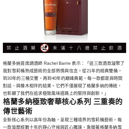
格蘭多納首席調酒師 Rachel Barrie 表示：「這三款酒款凝聚了
我對雪莉桶熟成藝術的全部熱情與信念。從21年的經典雙桶，
到30年的三桶交響，再到40年的巔峰典範，每一款都是與時間
對話、與橡木相伴的結果。它們不僅展現了格蘭多納的傳統，
也彰顯了我們在追求極致風味道路上的堅持與創新。」
格蘭多納極致奢華核心系列 三重奏的
傳世藝術
全新核心系列以高年份為軸，呈現三種境界的雪莉桶藝術，每
一款皆歷經數十年的靜心守候與匠心雕琢，象徵著格蘭多納雪