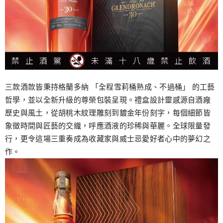
三款酒款皆秉持格蘭多納 「全程雪莉桶熟成、不過桶」 的工藝
哲學，並以全新升級的尊榮包裝呈現。禮盒設計靈感源自酒廠
歷史與風土，從胡桃木紋理雕刻到鍍金年份刻字，每個細節皆
象徵時間與匠藝的交織，呼應酒液的珍稀與華麗。全球限量發
行，更令這場三重奏成為收藏家與威士忌愛好者心中的夢幻之
作。