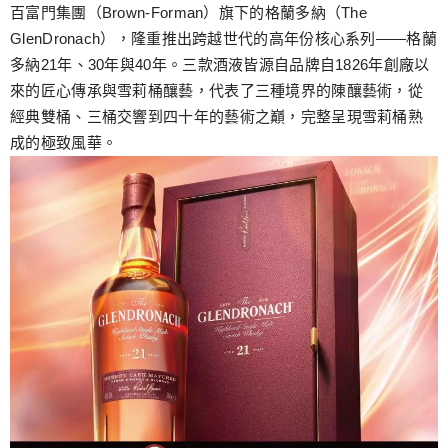
跳
百富門集團（Brown-Forman）旗下的格蘭多納（The
至
GlenDronach），隆重推出跨越世代的高年份核心系列——格蘭
主
多納21年、30年與40年。三款酒液皆源自品牌自1826年創廠以
要
來的匠心傳承與雪莉桶釀藝，代表了三種境界的陳釀藝術，從
內
經典雙桶、三桶交響到四十年的藝術之巔，完整呈現雪莉桶熟
容
成的極致風華。