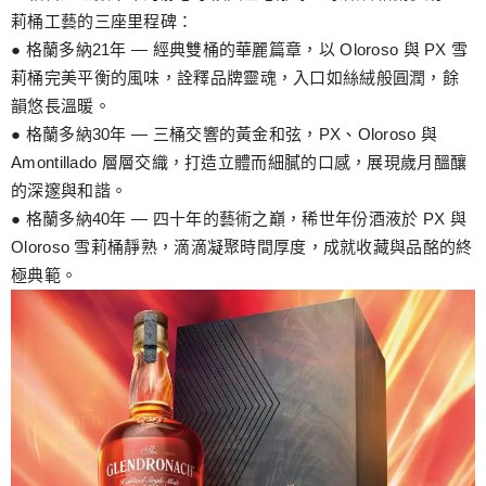
莉桶工藝的三座里程碑：
● 格蘭多納21年 — 經典雙桶的華麗篇章，以 Oloroso 與 PX 雪
莉桶完美平衡的風味，詮釋品牌靈魂，入口如絲絨般圓潤，餘
韻悠長溫暖。
● 格蘭多納30年 — 三桶交響的黃金和弦，PX、Oloroso 與
Amontillado 層層交織，打造立體而細膩的口感，展現歲月醞釀
的深邃與和諧。
● 格蘭多納40年 — 四十年的藝術之巔，稀世年份酒液於 PX 與
Oloroso 雪莉桶靜熟，滴滴凝聚時間厚度，成就收藏與品酩的終
極典範。