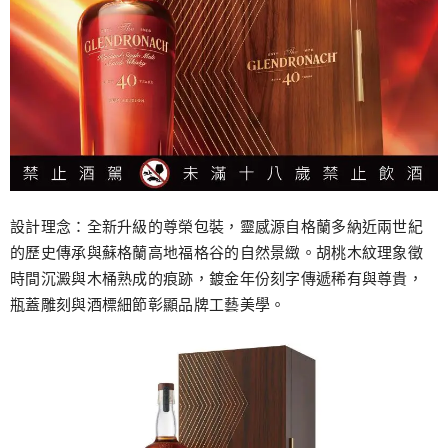
設計理念：全新升級的尊榮包裝，靈感源自格蘭多納近兩世紀
的歷史傳承與蘇格蘭高地福格谷的自然景緻。胡桃木紋理象徵
時間沉澱與木桶熟成的痕跡，鍍金年份刻字傳遞稀有與尊貴，
瓶蓋雕刻與酒標細節彰顯品牌工藝美學。