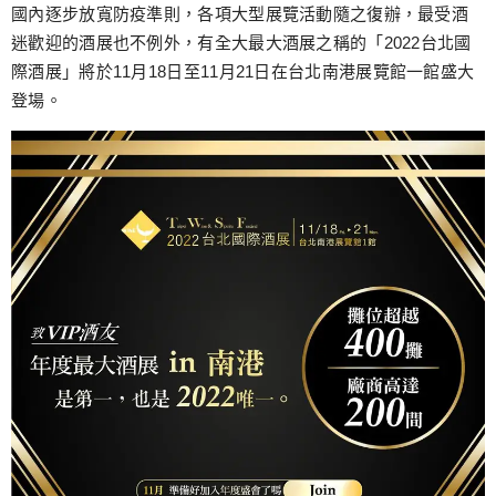
跳
國內逐步放寬防疫準則，各項大型展覽活動隨之復辦，最受酒
至
迷歡迎的酒展也不例外，有全大最大酒展之稱的「2022台北國
主
際酒展」將於11月18日至11月21日在台北南港展覽館一館盛大
要
登場。
內
容