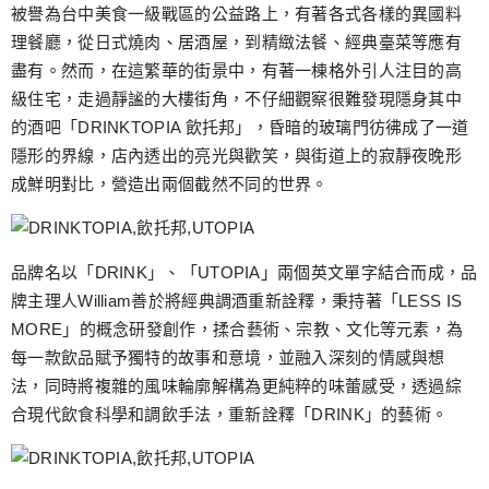
跳
被譽為台中美食一級戰區的公益路上，有著各式各樣的異國料
至
理餐廳，從日式燒肉、居酒屋，到精緻法餐、經典臺菜等應有
主
盡有。然而，在這繁華的街景中，有著一棟格外引人注目的高
要
級住宅，走過靜謐的大樓街角，不仔細觀察很難發現隱身其中
內
的酒吧「DRINKTOPIA 飲托邦」，昏暗的玻璃門彷彿成了一道
容
隱形的界線，店內透出的亮光與歡笑，與街道上的寂靜夜晚形
成鮮明對比，營造出兩個截然不同的世界。
品牌名以「DRINK」、「UTOPIA」兩個英文單字結合而成，品
牌主理人William善於將經典調酒重新詮釋，秉持著「LESS IS
MORE」的概念研發創作，揉合藝術、宗教、文化等元素，為
每一款飲品賦予獨特的故事和意境，並融入深刻的情感與想
法，同時將複雜的風味輪廓解構為更純粹的味蕾感受，透過綜
合現代飲食科學和調飲手法，重新詮釋「DRINK」的藝術。