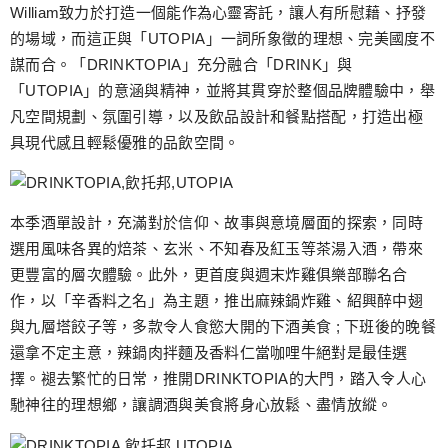
William致力於打造一個能作為心靈寄託，讓人有所慰藉、抒發
的場域，而這正與「UTOPIA」一詞所象徵的理想、完美國度不
謀而合。「DRINKTOPIA」充分融合「DRINK」與
「UTOPIA」的意涵與精神，並將其貫穿於整個品牌體驗中，舉
凡空間規劃、氛圍引導，以及飲品設計和餐點搭配，打造出極
具現代感且輕鬆優雅的品飲空間。
本季酒單設計，充滿對於信仰、故事與意境層面的探索，同時
選用風味各異的焙茶、玄米、不知春及紅玉等茶湯入酒，帶來
更豐富的層次體驗。此外，更首度與週末炸雞俱樂部聯名合
作，以「辛香料之名」為主題，推出麻辣鍋炸雞、紹興醉中翅
與九層塔餃子等，多款令人食慾大開的下酒美食 ; 下班後的晚餐
還拿不定主意，辣鍋肉拌麵及香料仁當咖哩牛絕對是最佳選
擇。褪去繁忙的日常，推開DRINKTOPIA的大門，踏入令人心
馳神往的理想鄉，讓調酒與美食將身心放鬆、盡情放縱。