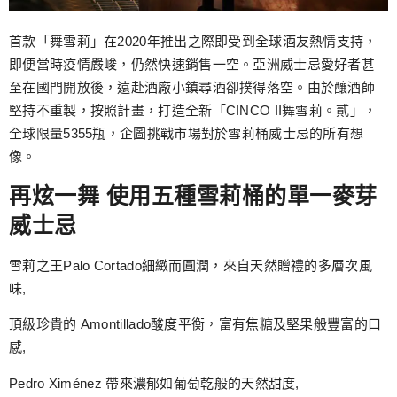
首款「舞雪莉」在2020年推出之際即受到全球酒友熱情支持，
即便當時疫情嚴峻，仍然快速銷售一空。亞洲威士忌愛好者甚
至在國門開放後，遠赴酒廠小鎮尋酒卻撲得落空。由於釀酒師
堅持不重製，按照計畫，打造全新「CINCO II舞雪莉。貳」，
全球限量5355瓶，企圖挑戰市場對於雪莉桶威士忌的所有想
像。
再炫一舞 使用五種雪莉桶的單一麥芽
威士忌
雪莉之王Palo Cortado細緻而圓潤，來自天然贈禮的多層次風
味,
頂級珍貴的 Amontillado酸度平衡，富有焦糖及堅果般豐富的口
感,
Pedro Ximénez 帶來濃郁如葡萄乾般的天然甜度,