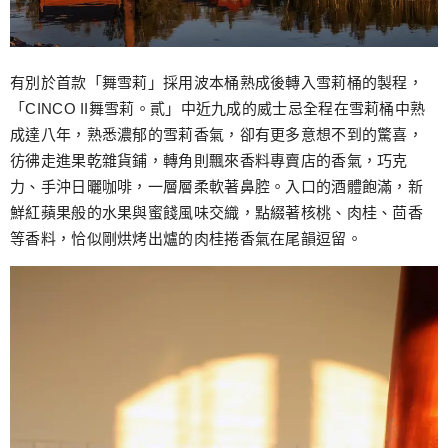
有別於首款「舞雪莉」採用波本桶熟成後轉入雪莉桶的製程，
「CINCO II舞雪莉。貳」中近九成的威士忌全程在雪莉桶中熟
成達八年，熟悉濃郁的雪莉香氣，卻有更多意想不到的驚喜，
彷彿走進果乾雜貨鋪，轉角則飄來香料專賣店的香氣，巧克
力、手沖日曬咖啡，一層層柔軟著鼻腔。入口的酒體飽滿，新
鮮紅蘋果般的水果與蜜餞風味交織，點綴著核桃、肉桂、茴香
等香料，恰似剛烘烤出爐的肉桂捲香氣在尾韻逗留。