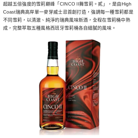
跳
超越五倍強度的雪莉巔峰「CINCO II舞雪莉。貳」，是由High
至
Coast瑞典高岸單一麥芽威士忌首創打造，強調每一種雪莉都是
主
不同雪莉，以清澈、純淨的瑞典風味新酒，全程在雪莉桶中熟
要
成，完整萃取五種風格西班牙雪莉桶各自細膩的風味。
內
容