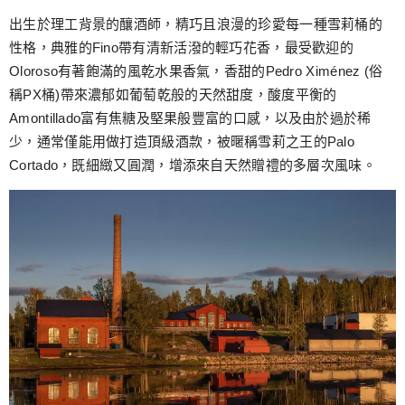
出生於理工背景的釀酒師，精巧且浪漫的珍愛每一種雪莉桶的
性格，典雅的Fino帶有清新活潑的輕巧花香，最受歡迎的
Oloroso有著飽滿的風乾水果香氣，香甜的Pedro Ximénez (俗
稱PX桶)帶來濃郁如葡萄乾般的天然甜度，酸度平衡的
Amontillado富有焦糖及堅果般豐富的口感，以及由於過於稀
少，通常僅能用做打造頂級酒款，被暱稱雪莉之王的Palo
Cortado，既細緻又圓潤，增添來自天然贈禮的多層次風味。