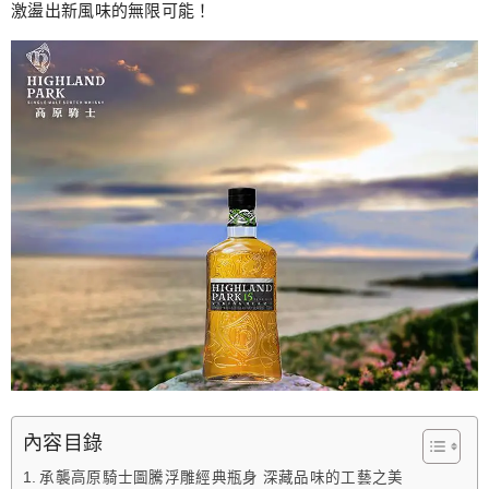
激盪出新風味的無限可能！
內容目錄
承襲高原騎士圖騰浮雕經典瓶身 深藏品味的工藝之美