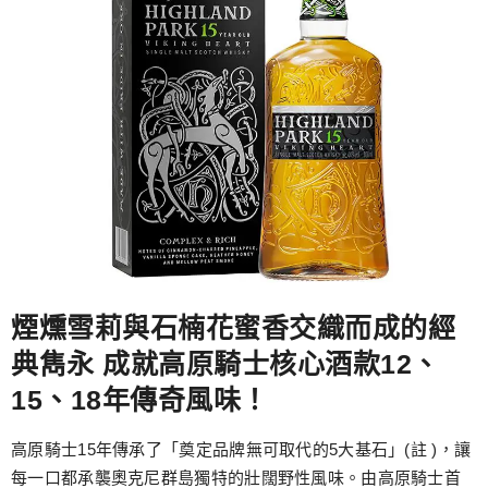
煙燻雪莉與石楠花蜜香交織而成的經
典雋永 成就高原騎士核心酒款12、
15、18年傳奇風味！
高原騎士15年傳承了「奠定品牌無可取代的5大基石」(註 )，讓
每一口都承襲奧克尼群島獨特的壯闊野性風味。由高原騎士首