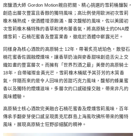
席釀酒大師 Gordon Motion親自把關、精心挑選的雪莉桶釀製，
創造出層次豐富且香醇的獨特風味；高比例使用歐洲初次雪莉
橡木桶熟成，使酒體增添飽滿、層次馥郁的風味，佐以美國初
次雪莉橡木桶特殊的香草和烤布蕾香氣，將高原騎士的DNA煙
燻雪莉、石楠花蜜香及豐富果香，徹底於酒體中嶄露光芒。
同樣身為核心酒款的高原騎士 12年，帶著炙亮琥珀色，散發石
楠花蜜香佐圓融煙燻味，讓香草奶油與麥香甜味創造舌尖上交
織如畫的豐富層次。而擁有「世界烈酒之最」美譽的高原騎士
18年，自帶璀璨金黃光芒，雪莉橡木桶賦予其芬芳的木質香
氣，伴隨而來的是令人回味的苦甜巧克力風味，馥郁的蜂巢蜜
香以及獨特的煙燻滋味，多層次的口感碰撞交融，帶來非凡的
風味體驗。
高原騎士核心酒款完美融合石楠花蜜香及煙燻雪莉風味，百年
傳承手翻麥芽使口感呈現奧克尼群島上海風吹拂所帶來的獨特
風味，展現高原騎士狂野卻細膩的精神。