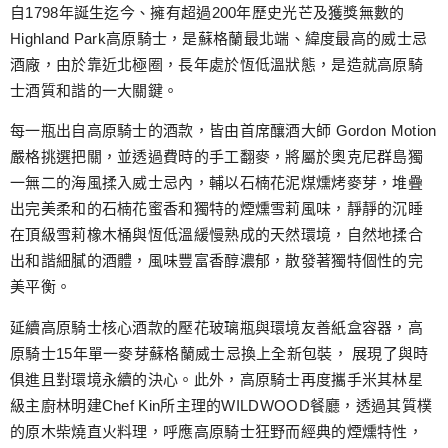
跳
自1798年誕生迄今、擁有超過200年歷史光芒及獲獎無數的
至
Highland Park高原騎士，是蘇格蘭最北端、緯度最高的威士忌
主
酒廠，由於靠近北極圈，長年處於恆低溫狀態，是造就高原騎
要
士酒質和諧的一大關鍵。
內
每一瓶出自高原騎士的酒款，皆由首席釀酒大師 Gordon Motion
容
嚴格挑選把關，並透過費時的手工翻麥，將屬於奧克尼群島獨
一無二的海風揉入威士忌內，輔以石楠花泥煤燻烤麥芽，堆疊
出完美柔和的石楠花蜜香和獨特的煙燻雪莉風味，靜靜的沉睡
在頂級雪莉橡木桶與恆低溫緩慢熟成的天然環境，自然地揉合
出和諧細膩的酒體，風味豐富香醇濃郁，散發著獨特個性的完
美平衡。
延續高原騎士核心酒款的壓花玻璃瓶與環境友善紙盒容器，高
原騎士15年單一麥芽蘇格蘭威士忌換上全新包裝， 展現了與時
俱進且對環境永續的決心。此外，高原騎士再度攜手米其林星
級主廚林明建Chef Kin所主理的WILDWOOD餐廳，透過其質樸
的原木柴燒直火料理，呼應高原騎士狂野而經典的煙燻特性，