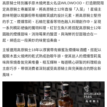
高原騎士特別攜手原木燒烤直火名店WILDWOOD，打造期間限
定高原騎士專屬菜單，將高原騎士12年直接「入菜」！星級主
廚林明健以粗獷但帶有細緻質感的設計元素，將高原騎士堅持
的手工、煙燻雪莉、石楠花蜜香等特色融入料理創作中，呈現
一系列精彩絕倫的獨特料理。紅甘生魚片將搭配高原騎士12年
圓融的煙燻甜味，消除莓果的酸澀，與海鮮的甘甜融合在一
起，締造出一段美妙的味覺協奏曲。
主餐選用高原騎士18年以厚實帶有蜂蜜及煙燻味酒體，搭配以
龍眼木直火燒烤的乾式熟成肋眼牛排，使其迷人的煙燻雪莉風
味與柴燒香氣完美堆疊、相互輝映。每道精心研製的料理經由
主廚巧手，帶領消費者深刻感受高原騎士與完美融合的野出新
風味。