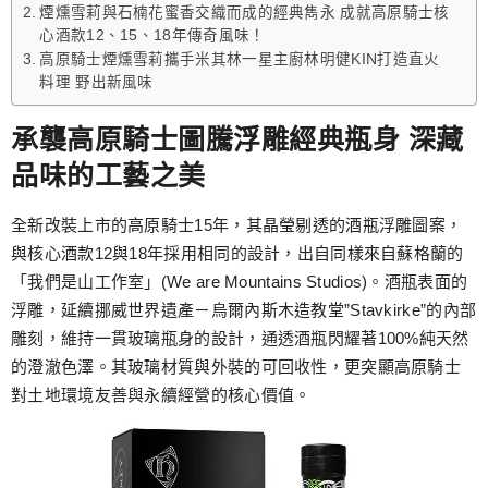
煙燻雪莉與石楠花蜜香交織而成的經典雋永 成就高原騎士核
心酒款12、15、18年傳奇風味！
高原騎士煙燻雪莉攜手米其林一星主廚林明健KIN打造直火
料理 野出新風味
承襲高原騎士圖騰浮雕經典瓶身 深藏
品味的工藝之美
全新改裝上市的高原騎士15年，其晶瑩剔透的酒瓶浮雕圖案，
與核心酒款12與18年採用相同的設計，出自同樣來自蘇格蘭的
「我們是山工作室」(We are Mountains Studios)。酒瓶表面的
浮雕，延續挪威世界遺產－烏爾內斯木造教堂”Stavkirke”的內部
雕刻，維持一貫玻璃瓶身的設計，通透酒瓶閃耀著100%純天然
的澄澈色澤。其玻璃材質與外裝的可回收性，更突顯高原騎士
對土地環境友善與永續經營的核心價值。