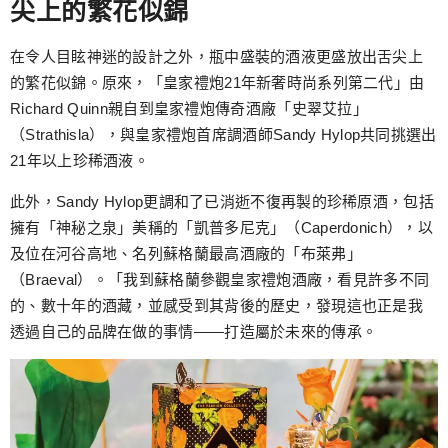
尖上的繁花似錦
在令人目眩神迷的設計之外，瓶中盛裝的酒液更盛放出舌尖上
的繁花似錦。原來，「皇家禮炮21年新奢時尚系列第二代」由
Richard Quinn親自到皇家禮炮傳奇酒廠「史翠艾拉」
（Strathisla），與皇家禮炮首席調酒師Sandy Hylop共同挑選出
21年以上珍稀酒液。
此外，Sandy Hylop更調和了已消逝不復再製的珍稀原酒，包括
擁有「神秘之泉」美稱的「凱普多尼克」（Caperdonich），以
及位在河谷高地、名列蘇格蘭最高酒廠的「布萊弗」
（Braeval）。「我到蘇格蘭參觀皇家禮炮酒廠，看見許多不同
的、數十年的酒藏，並感受到其背後的歷史，發現這也正是我
透過自己的品牌在做的事情——打造屬於未來的傳承。