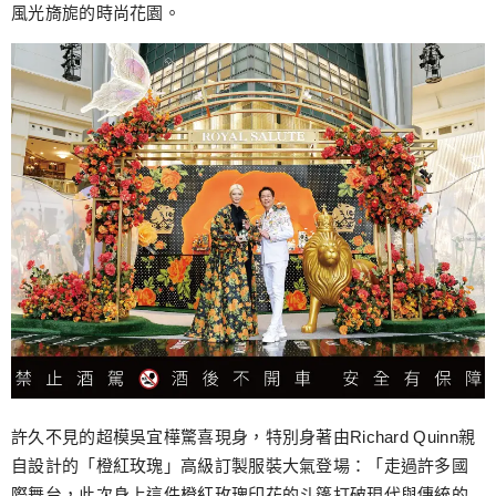
風光旖旎的時尚花園。
許久不見的超模吳宜樺驚喜現身，特別身著由Richard Quinn親
自設計的「橙紅玫瑰」高級訂製服裝大氣登場：「走過許多國
際舞台，此次身上這件橙紅玫瑰印花的斗篷打破現代與傳統的