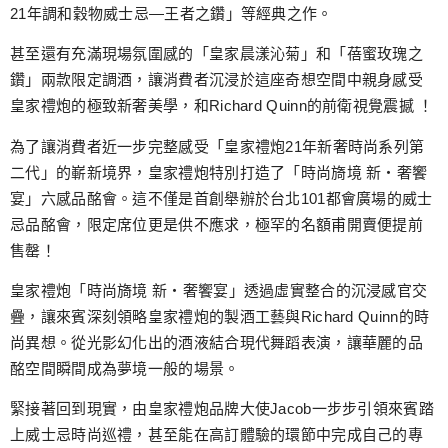
21年調和穀物威士忌—王者之鑽」等經典之作。
甚至還有充滿現場氛圍感的「皇家晨漾沁菊」和「蓓蜜玫瑰之
鑽」兩款限定調酒，讓消費者沉浸於這座奇想空間中親身感受
皇家禮炮的極致新奢美學，和Richard Quinn的前衛視覺震撼 ！
為了讓消費者近一步完整感受「皇家禮炮21年新奢時尚系列第
二代」的嶄新境界，皇家禮炮特別打造了「時尚旖境 新‧奢饗
宴」六感品酩會。這不僅是首創舉辦於台北101都會廣場的威士
忌品酩會，限定席位更是供不應求，極罕的名額甫開賣便提前
售罄！
皇家禮炮「時尚旖境 新‧奢饗宴」透過虛實整合的沉浸感官交
疊，讓來賓深刻領略皇家禮炮的製酒工藝與Richard Quinn的時
尚異想。從光影幻化出的酒液結合現代舞蹈表演，讓華麗的品
酩空間瞬間成為夢境一般的場景。
緊接著回到現實，由皇家禮炮品牌大使Jacob一步步引領來賓踏
上威士忌時尚巡禮，甚至能在高訂體驗的環節中完成自己的專