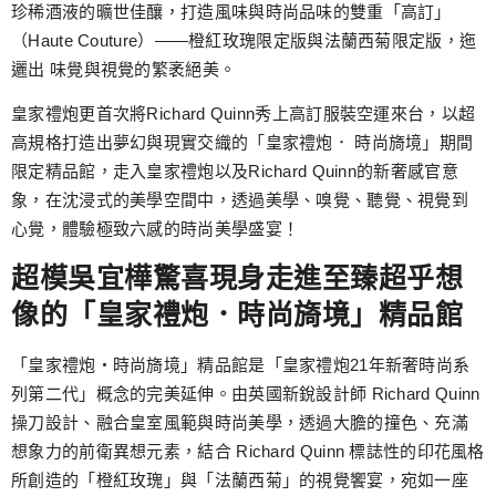
珍稀酒液的曠世佳釀，打造風味與時尚品味的雙重「高訂」
（Haute Couture）——橙紅玫瑰限定版與法蘭西菊限定版，迤
邐出 味覺與視覺的繁袤絕美。
皇家禮炮更首次將Richard Quinn秀上高訂服裝空運來台，以超
高規格打造出夢幻與現實交織的「皇家禮炮． 時尚旖境」期間
限定精品館，走入皇家禮炮以及Richard Quinn的新奢感官意
象，在沈浸式的美學空間中，透過美學、嗅覺、聽覺、視覺到
心覺，體驗極致六感的時尚美學盛宴！
超模吳宜樺驚喜現身走進至臻超乎想
像的「皇家禮炮．時尚旖境」精品館
「皇家禮炮・時尚旖境」精品館是「皇家禮炮21年新奢時尚系
列第二代」概念的完美延伸。由英國新銳設計師 Richard Quinn
操刀設計、融合皇室風範與時尚美學，透過大膽的撞色、充滿
想象力的前衛異想元素，結合 Richard Quinn 標誌性的印花風格
所創造的「橙紅玫瑰」與「法蘭西菊」的視覺饗宴，宛如一座