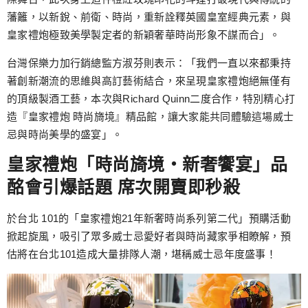
藩籬，以新銳、前衛、時尚，重新詮釋英國皇室經典元素，與
皇家禮炮極致美學製定者的新穎奢華時尚形象不謀而合」。
台灣保樂力加行銷總監方淑芬則表示：「我們一直以來都秉持
著創新潮流的思維與高訂藝術結合，來呈現皇家禮炮絕無僅有
的頂級製酒工藝，本次與Richard Quinn二度合作，特別精心打
造『皇家禮炮 時尚旖境』精品館，讓大家能共同體驗這場威士
忌與時尚美學的盛宴」。
皇家禮炮「時尚旖境‧新奢饗宴」品
酩會引爆話題 席次開賣即秒殺
於台北 101的「皇家禮炮21年新奢時尚系列第二代」預購活動
掀起旋風，吸引了眾多威士忌愛好者與時尚藏家爭相瞭解，預
估將在台北101造成大量排隊人潮，堪稱威士忌年度盛事！