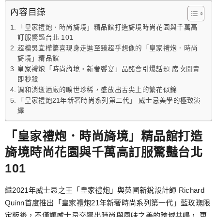
跳
內容目錄
至
「皇家禮炮．時尚旖境」精品館打造旖境時尚花園與千萬高
主
訂服驚豔台北 101
要
超模吳宜樺驚喜現身走進至臻超乎想像的「皇家禮炮．時尚
內
旖境」精品館
容
皇家禮炮「時尚旖境‧新奢饗宴」品酩會引爆話題 席次開賣
即秒殺
調和消逝酒廠的曠世珍稀，盛放出舌尖上的繁花似錦
「皇家禮炮21年新奢時尚系列第二代」 威士忌美學的極致演
繹
「皇家禮炮．時尚旖境」精品館打造
旖境時尚花園與千萬高訂服驚豔台北
101
繼2021年威士忌之王「皇家禮炮」與英國新銳設計師 Richard
Quinn首度推出「皇家禮炮21年新奢時尚系列第一代」藍玫瑰限
定版後，不僅讓威士忌交響出時尚與風味之美的跨域共鳴， 更