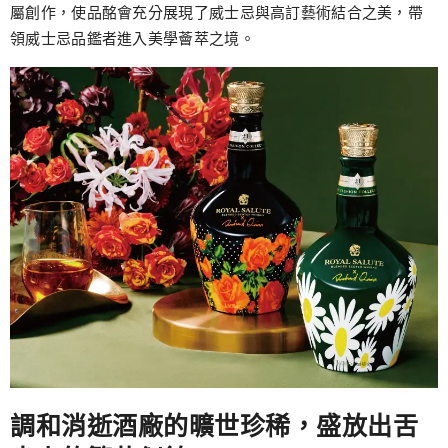
屬創作，使品酩會充分展現了威士忌與高訂藝術結合之美，帶
領威士忌品鑑者進入美學薈萃之境。
調和消逝酒廠的曠世珍稀，盛放出舌