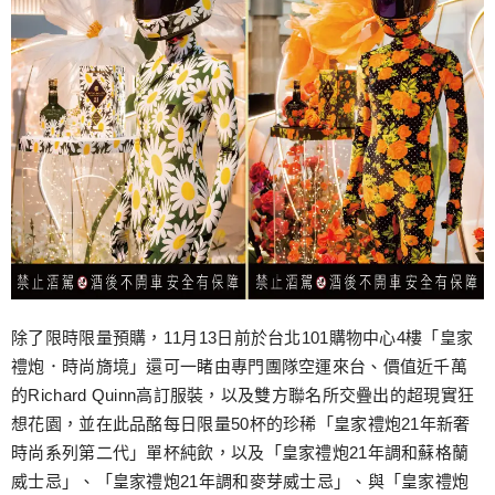
除了限時限量預購，11月13日前於台北101購物中心4樓「皇家
禮炮．時尚旖境」還可一睹由專門團隊空運來台、價值近千萬
的Richard Quinn高訂服裝，以及雙方聯名所交疊出的超現實狂
想花園，並在此品酩每日限量50杯的珍稀「皇家禮炮21年新奢
時尚系列第二代」單杯純飲，以及「皇家禮炮21年調和蘇格蘭
威士忌」、「皇家禮炮21年調和麥芽威士忌」、與「皇家禮炮