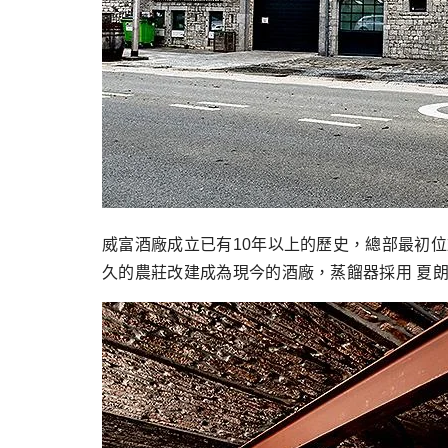
威富酒廠成立已有10年以上的歷史，總部最初位於
久的農莊改建成為現今的酒廠，蒸餾器採用 夏朗德壺式