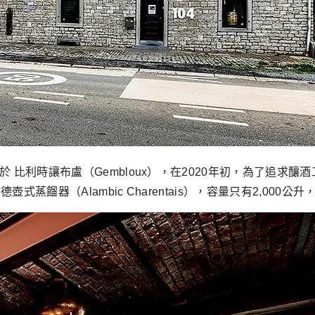
 比利時讓布盧（Gembloux），在2020年初，為了追求
蒸餾器（Alambic Charentais），容量只有2,00