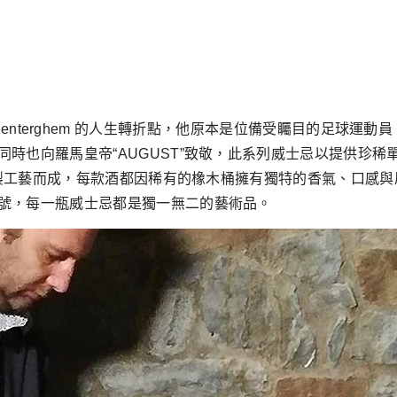
ry Van Renterghem 的人生轉折點，他原本是位備受矚目的
也向羅馬皇帝“AUGUST”致敬，此系列威士忌以提供珍稀單桶
桶釀製工藝而成，每款酒都因稀有的橡木桶擁有獨特的香氣、口感
號，每一瓶威士忌都是獨一無二的藝術品。