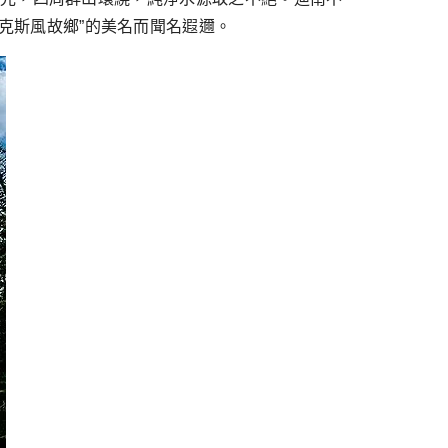
薩克斯風故鄉”的美名而聞名遐邇。