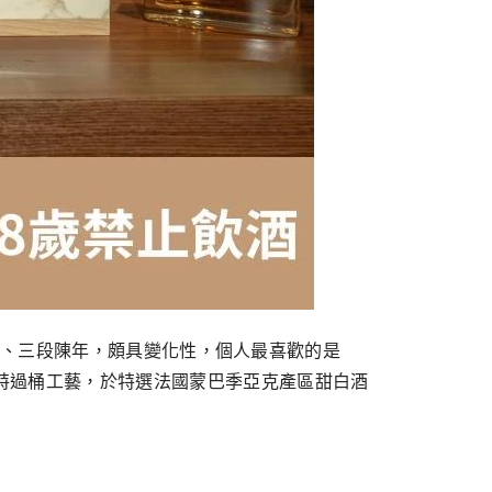
二、三段陳年，頗具變化性，個人最喜歡的是
緻延續獨特過桶工藝，於特選法國蒙巴季亞克產區甜白酒