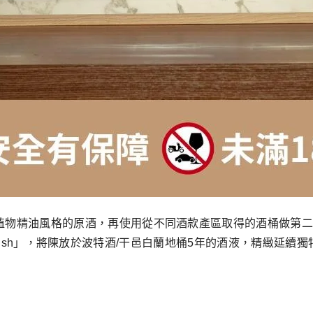
偏植物精油風格的原酒，再使用從不同酒款產區取得的酒桶做第
lac Finish」，將陳放於波特酒/干邑白蘭地桶5年的酒液，精