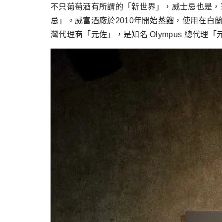
跳
不只葡萄酒有所謂的「新世界」，威士忌也是，
至
忌」。威富酒廠於2010年開始蒸餾，使用在白蘭地干
主
灣代理商「
元佐
」，是知名 Olympus 總代
要
內
容