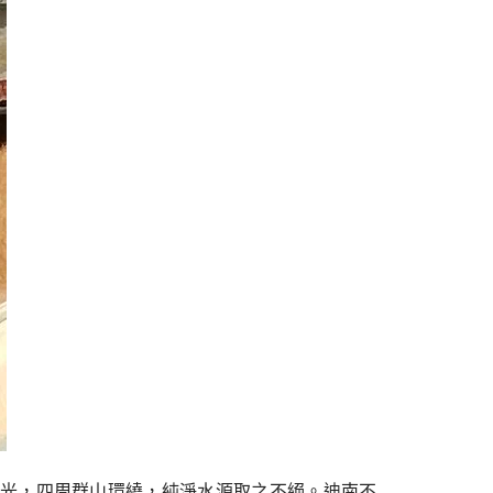
園鄉村風光，四周群山環繞，純淨水源取之不絕。迪南不