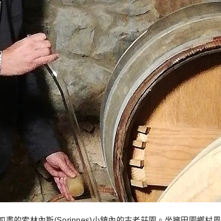
風景如畫的索林內斯(Sorinnes)小鎮內的古老莊園。坐擁田