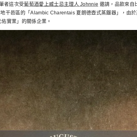
筆者這次受
葡萄酒愛上威士忌主理人 Johnnie
邀請，品飲來自
邑區的「Alambic Charentais 夏朗德壺式蒸餾器」
理「元佑實業」的關係企業。