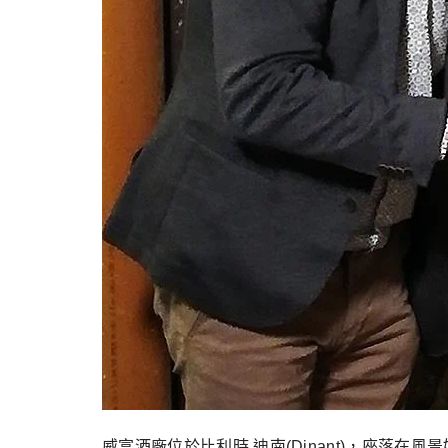
威富酒廠位於比利時 迪南(Dinant)，座落在