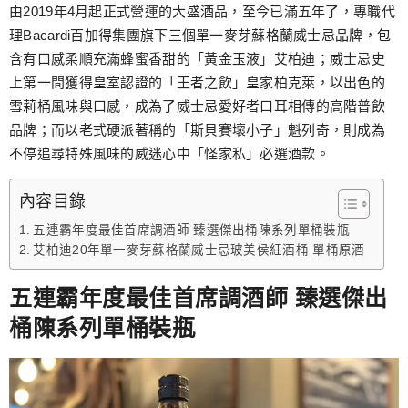
跳
由2019年4月起正式營運的大盛酒品，至今已滿五年了，專職代
至
理Bacardi百加得集團旗下三個單一麥芽蘇格蘭威士忌品牌，包
主
含有口感柔順充滿蜂蜜香甜的「黃金玉液」艾柏迪；威士忌史
要
上第一間獲得皇室認證的「王者之飲」皇家柏克萊，以出色的
內
雪莉桶風味與口感，成為了威士忌愛好者口耳相傳的高階普飲
容
品牌；而以老式硬派著稱的「斯貝賽壞小子」魁列奇，則成為
不停追尋特殊風味的威迷心中「怪家私」必選酒款。
內容目錄
五連霸年度最佳首席調酒師 臻選傑出桶陳系列單桶裝瓶
艾柏迪20年單一麥芽蘇格蘭威士忌玻美侯紅酒桶 單桶原酒
五連霸年度最佳首席調酒師 臻選傑出
桶陳系列單桶裝瓶