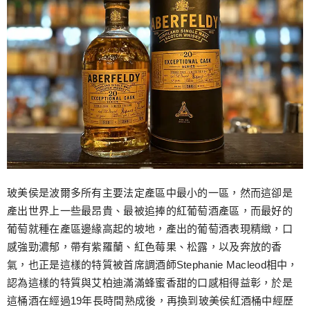
玻美侯是波爾多所有主要法定產區中最小的一區，然而這卻是
產出世界上一些最昂貴、最被追捧的紅葡萄酒產區，而最好的
葡萄就種在產區邊緣高起的坡地，產出的葡萄酒表現精緻，口
感強勁濃郁，帶有紫羅蘭、紅色莓果、松露，以及奔放的香
氣，也正是這樣的特質被首席調酒師Stephanie Macleod相中，
認為這樣的特質與艾柏迪滿滿蜂蜜香甜的口感相得益彰，於是
這桶酒在經過19年長時間熟成後，再換到玻美侯紅酒桶中經歷