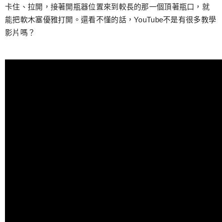
卡住、拉開，接著開瓶器位置來到較長的那一個頂著瓶口，就
能把軟木塞優雅打開。還看不懂的話，YouTube不是有很多教學
影片嗎？