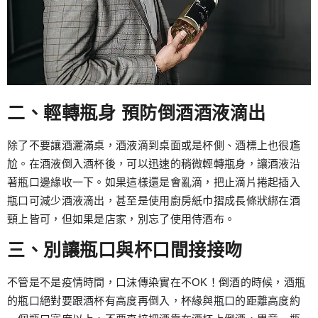
二、輕轉瓶身 預防倒酒酒液滴出
除了不要讓酒灑滿桌，酒液滴到桌面或是杯側、酒標上也很尷
尬。在酒液倒入酒杯後，可以迅速的稍微輕轉瓶身，讓酒液沿
著瓶口邊緣收一下。如果這樣還是會亂滴，把止滴片捲起插入
瓶口可減少酒液滴出，甚至是使用廚房紙巾摺成長條狀綁在酒
頸上皆可，但如果是店家，別忘了使用侍酒布。
三、別讓瓶口與杯口間接接吻
不管是不是疫情時間，口沫傳染實在不OK！倒酒的時候，酒瓶
的瓶口絕對要跟酒杯有高度再倒入，杯緣與瓶口的距離高度約