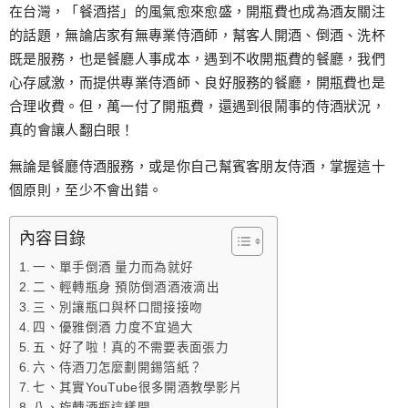
跳
在台灣，「餐酒搭」的風氣愈來愈盛，開瓶費也成為酒友關注
至
的話題，無論店家有無專業侍酒師，幫客人開酒、倒酒、洗杯
主
既是服務，也是餐廳人事成本，遇到不收開瓶費的餐廳，我們
要
心存感激，而提供專業侍酒師、良好服務的餐廳，開瓶費也是
內
合理收費。但，萬一付了開瓶費，還遇到很鬧事的侍酒狀況，
容
真的會讓人翻白眼！
無論是餐廳侍酒服務，或是你自己幫賓客朋友侍酒，掌握這十
個原則，至少不會出錯。
內容目錄
一、單手倒酒 量力而為就好
二、輕轉瓶身 預防倒酒酒液滴出
三、別讓瓶口與杯口間接接吻
四、優雅倒酒 力度不宜過大
五、好了啦！真的不需要表面張力
六、侍酒刀怎麼劃開錫箔紙？
七、其實YouTube很多開酒教學影片
八、旋轉酒瓶這樣開