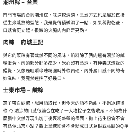
潮州粽 – 合興
南門市場的合興潮州粽，味道較清淡，烹煮方式也是屬於直接
從生米蒸熟的型態，我是覺得稍微濕了一點，如果稍微乾些，
口感會更立體。很嫩的火腿肉內餡是亮點。
肉粽 – 府城王記
與它的菜粽有著截然不同的風味，餡料除了豬肉還有濃郁的鹹
鴨蛋黃、肉的部分肥多瘦少，米心沒有熟透，有種義式燉飯的
錯覺，又像是咀嚼珍珠粉圓時外軟內硬、內外層口感不同的奇
妙滋味，我竟然連挖了好幾口。
士東市場 – 鹼粽
忘了帶白砂糖，想用酒取代，但今天的酒不夠甜，不過冰鎮後
軟 Ｑ 透涼的口感很適合在吃了一大堆粽子之後收尾。不知為什
麼腦中突然浮現出切丁後裹粉盛盤的畫面，撒上花生粉會不會
有點像北京小點？撒上黑糖粉會不會變成日式葛根或蕨餅的Q彈