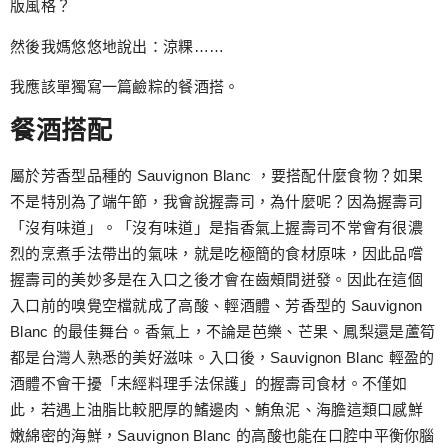
版風格？
然後我媽悠悠地說出：涼粿……
我應該單獨寫一篇鹼粽的餐酒搭。
餐酒搭配
屬於芳香型品種的 Sauvignon Blanc ，要搭配什麼食物？如果
不是特別為了端午節，我會說握壽司，為什麼呢？因為握壽司
「沒有味道」。「沒有味道」是指香氣上握壽司不常會有很濃
烈的烹煮手法帶出的氣味，就是吃極簡的食材原味，因此品嚐
握壽司的美妙多是在入口之後才會在齒頰間迸發。因此在這個
入口前的嗅覺空檔就成了高酸、輕酒體、芳香型的 Sauvignon
Blanc 的最佳舞台。香氣上，不論是芭樂、芒果、鳳梨還是蘆筍
都是台灣人熟悉的美好滋味。入口後，Sauvignon Blanc 輕盈的
酒體不會干擾「未經料理手法保護」的握壽司食材。不僅如
此，若遇上油脂比較肥厚的鰭邊肉、鮪魚泥、海膽這類口感鮮
嫩綿密的海鮮，Sauvignon Blanc 的高酸也能在口腔中平衡你腦