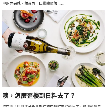
中的罪惡感，然後再一口繼續墮落……
咦，怎麼歪樓到日料去了？
沒有喔！用剛才分析北部粽和南部粽差異的角度，聰明的讀者