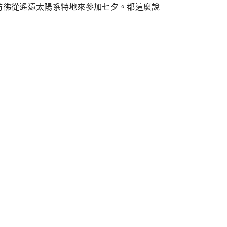
方，彷彿從遙遠太陽系特地來參加七夕。都這麼說