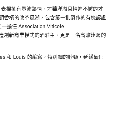
性頂級酒款，表揚擁有豐沛熱情、才華洋溢且精進不懈的才
之餘，持續引領香檳的改革風潮，包含第一批製作的有機認證
ciation Viticole
、打造創新商業模式的酒莊主、更是一名高瞻遠矚的
s 和 Louis 的縮寫，特別細的脖頸，延緩氧化