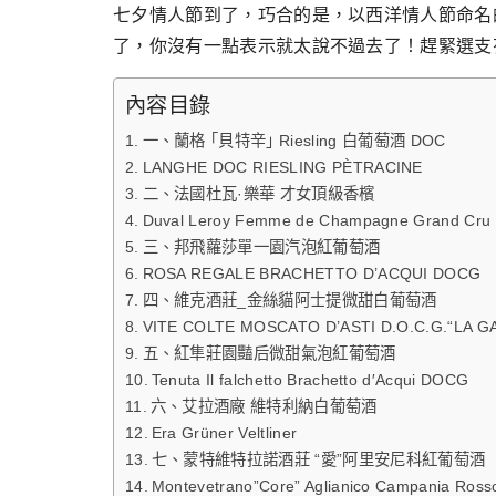
跳
七夕情人節到了，巧合的是，以西洋情人節命名的4
至
了，你沒有一點表示就太說不過去了！趕緊選支
主
內容目錄
要
內
一、蘭格 ｢貝特辛｣ Riesling 白葡萄酒 DOC
LANGHE DOC RIESLING PÈTRACINE
容
二、法國杜瓦·樂華 才女頂級香檳
Duval Leroy Femme de Champagne Grand Cru
三、邦飛蘿莎單一園汽泡紅葡萄酒
ROSA REGALE BRACHETTO D’ACQUI DOCG
四、維克酒莊_金絲貓阿士提微甜白葡萄酒
VITE COLTE MOSCATO D’ASTI D.O.C.G.“LA G
五、紅隼莊園豔后微甜氣泡紅葡萄酒
Tenuta Il falchetto Brachetto d′Acqui DOCG
六、艾拉酒廠 維特利納白葡萄酒
Era Grüner Veltliner
七、蒙特維特拉諾酒莊 “愛”阿里安尼科紅葡萄酒
Montevetrano”Core” Aglianico Campania Ross