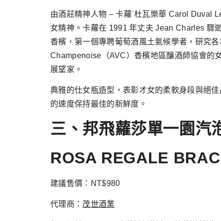
由酒莊精神人物 – 卡蘿˙杜瓦樂華 Carol Du
女精神。卡蘿在 1991 年丈夫 Jean Charl
香檳，第一個專聘葡萄酒風土氣候學者，研究各地塊產區
Champenoise（AVC）香檳地區釀酒
展望家。
典雅的仕女瓶造型，表彰才女的柔軟身段與絕佳品質。瓶
的速度保持最佳的新鮮度。
三、邦飛蘿莎單一園汽
ROSA REGALE BRAC
建議售價：NT$980
代理商：
茂世酒業