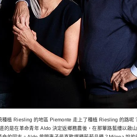
sling 的地區 Piemonte 走上了種植 Riesling 的路呢？Ald
知道的是在革命青年 Aldo 決定返鄉務農後，在那篳路藍縷以啟山
同志。Aldo 曾問妻子最喜歡哪種葡萄品種？Milena 說的就