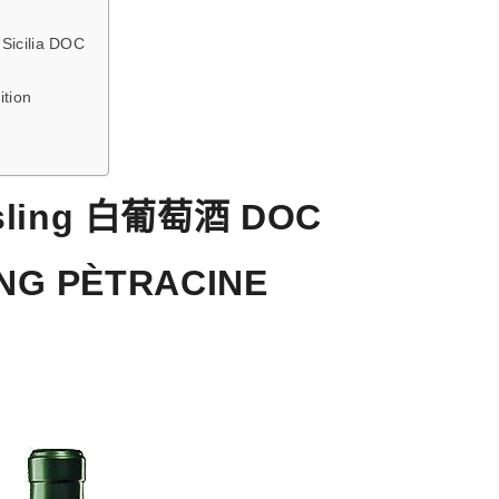
Sicilia DOC
ition
ling 白葡萄酒 DOC
NG PÈTRACINE