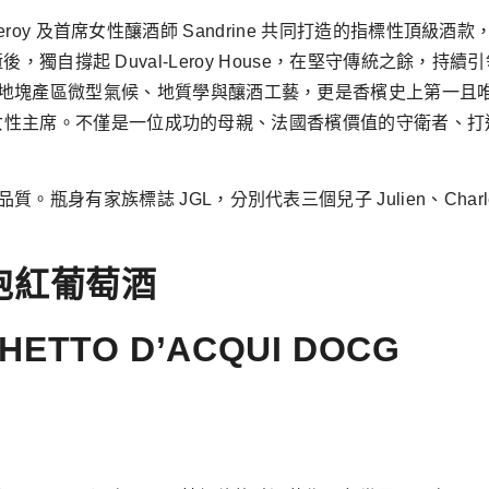
val Leroy 及首席女性釀酒師 Sandrine 共同打造的指標
es 驟逝後，獨自撐起 Duval-Leroy House，在堅守傳統
微型氣候、地質學與釀酒工藝，更是香檳史上第一且唯一擔任 Asso
師協會的女性主席。不僅是一位成功的母親、法國香檳價值的守衛者
身有家族標誌 JGL，分別代表三個兒子 Julien、Charle
泡紅葡萄酒
HETTO D’ACQUI DOCG