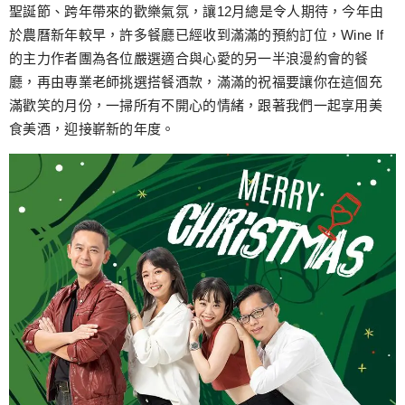
跳
聖誕節、跨年帶來的歡樂氣氛，讓12月總是令人期待，今年由
至
於農曆新年較早，許多餐廳已經收到滿滿的預約訂位，Wine If
主
的主力作者團為各位嚴選適合與心愛的另一半浪漫約會的餐
要
廳，再由專業老師挑選搭餐酒款，滿滿的祝福要讓你在這個充
內
滿歡笑的月份，一掃所有不開心的情緒，跟著我們一起享用美
容
食美酒，迎接嶄新的年度。