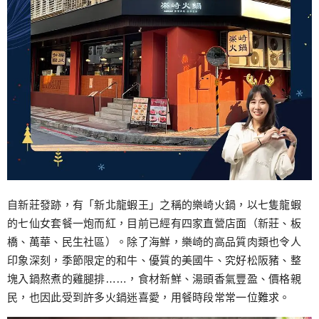
自新莊發跡，有「新北龍蝦王」之稱的樂崎火鍋，以七隻龍蝦
的七仙女套餐一炮而紅，目前已經有四家直營店面（新莊、板
橋、萬華、民生社區）。除了海鮮，樂崎的高品質肉類也令人
印象深刻，季節限定的和牛、優質的美國牛、究好松阪豬、整
塊入鍋熬煮的雞腿排……，食材新鮮、湯頭香氣豐盈、價格親
民，也因此受到許多火鍋迷喜愛，用餐時段常常一位難求。