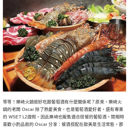
等等！樂崎火鍋很好吃跟葡萄酒有什麼關係呢？原來，樂崎火
鍋的老闆 Oscar 除了熱愛美食，也是葡萄酒愛好者，還有專業
的 WSET L2證照，因此樂崎也販售適合搭餐的葡萄酒。閒暇時
喜歡小酌品飲的 Oscar 分享：餐酒搭配在歐美是生活常態，那