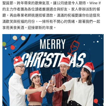
跳
聖誕節、跨年帶來的歡樂氣氛，讓12月總是令人期待，Wine If
至
的主力作者團為各位讀者嚴選適合與好友、家人舉辦派對的餐
主
廳，再由專業老師挑選搭餐酒款，滿滿的祝福要讓你在這個充
要
滿歡笑與祝福的月份，一掃所有不開心的情緒，跟著我們一起
內
享用美食美酒，迎接嶄新的年度。
容