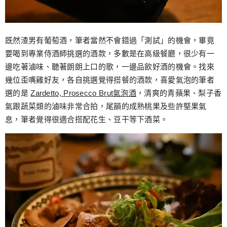
既然渣男有葡萄酒，筆者當然不會錯過「測試」的機會，畢竟
要喝到專業侍酒師挑選的酒款，多數是在高級餐廳，很少有一
邊吃著滷味、聽著朗朗上口的歌，一邊品飲好酒的機會。找來
幾位歪嘴雞好友，各自挑選覺得搭餐的酒款，喜愛氣泡的筆者
選的是
Zardetto, Prosecco Brut氣泡酒
，清爽的青蘋果、梨子香
氣跟蔬菜類的滷味非常合拍，尾韻的成熟桃果及些許堅果氣
息，筆者覺得很適合搭配花生、豆干等下酒菜。