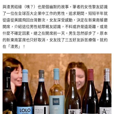
與渣男結緣（咦？）也是個幽默的故事，筆者的女性摯友認識
了一位在全球百大企業中工作的男性，追求期間，短短半年就
從遠從美國飛回台灣數次，女友深受感動，決定在新東南餐廳
開席，介紹這位男性給眾親友認識，不料或許是遠距離，或是
什麼不確定因素，總之在開席前一天，男生忽然卻步了，原本
的新東南宴席也只好取消，女友找了三五好友訴苦療傷，就約
在「渣男」！