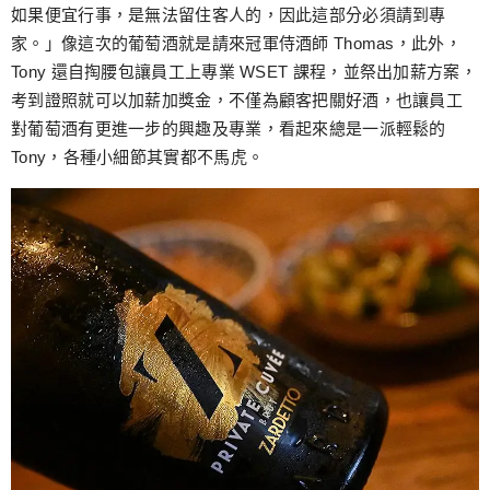
如果便宜行事，是無法留住客人的，因此這部分必須請到專
家。」像這次的葡萄酒就是請來冠軍侍酒師 Thomas，此外，
Tony 還自掏腰包讓員工上專業 WSET 課程，並祭出加薪方案，
考到證照就可以加薪加獎金，不僅為顧客把關好酒，也讓員工
對葡萄酒有更進一步的興趣及專業，看起來總是一派輕鬆的
Tony，各種小細節其實都不馬虎。